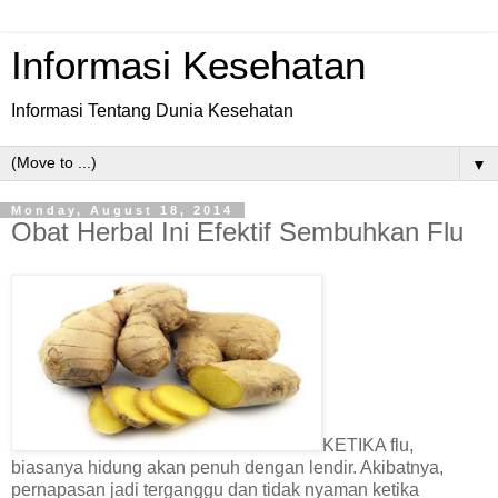
Informasi Kesehatan
Informasi Tentang Dunia Kesehatan
▼
Monday, August 18, 2014
Obat Herbal Ini Efektif Sembuhkan Flu
KETIKA flu,
biasanya hidung akan penuh dengan lendir. Akibatnya,
pernapasan jadi terganggu dan tidak nyaman ketika