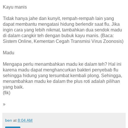
Kayu manis
Tidak hanya jahe dan kunyit, rempah-rempah lain yang
dapat membantu mengatasi hidung berlendir saat flu. Jika
ingin cara yang lebih nikmat, tambahkan dua sendok madu
di dalam cangkir teh dengan bubuk kayu manis. (Baca:
Sistem Online, Kementan Cegah Transmisi Virus Zoonosis)
Madu
Mengapa perlu menambahkan madu ke dalam teh? Hal ini
karena madu dapat menghancurkan bakteri penyebab flu
sehingga hidung yang tersumbat kembali plong. Sehingga,
menambahkan madu ke dalam the plus roti adalah pilihan
yang baik.
(fik)
»
ben
at
8:04 AM