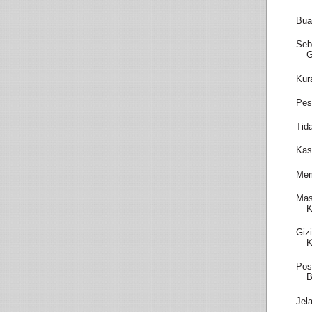
Bua
Seb
Kur
Pes
Tid
Kas
Mem
Mas
K
Giz
K
Pos
B
Jel