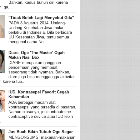
Bahkan, kasus bunuh diri karena
i ga...
''Tidak Boleh Lagi Menyebut Gila''
PADA 8 Agustus 2014, Undang-
Undang Kesehatan Jiwa mulai
berlaku di Indonesia. Bila berbicara
UU Kesehatan Jiwa, tentu semua
mengenal nama No...
Diare, Oge 'The Master' Ogah
Makan Nasi Box
DIARE merupakan gangguan
pencernaan yang membuat
seseorang tidak nyaman. Bahkan,
diare juga bisa mengganggu aktivitas
i karena tub...
IUD, Kontrasepsi Favorit Cegah
Kehamilan
ADA berbagai macam alat
kontrasepsi yang tersedia di pasaran.
Namun biasanya, jenis intrauterine
contraceptive device atau IUD lebih
.
Jus Buah Bikin Tubuh Oge Segar
MENGONSUMSI makanan-makanan