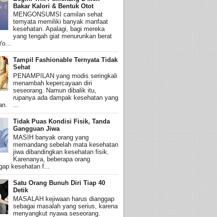
Bakar Kalori & Bentuk Otot
MENGONSUMSI camilan sehat
ternyata memiliki banyak manfaat
kesehatan. Apalagi, bagi mereka
yang tengah giat menurunkan berat
o...
Tampil Fashionable Ternyata Tidak
Sehat
PENAMPILAN yang modis seringkali
menambah kepercayaan diri
seseorang. Namun dibalik itu,
rupanya ada dampak kesehatan yang
an. ...
Tidak Puas Kondisi Fisik, Tanda
Gangguan Jiwa
MASIH banyak orang yang
memandang sebelah mata kesehatan
jiwa dibandingkan kesehatan fisik.
Karenanya, beberapa orang
ap kesehatan f...
Satu Orang Bunuh Diri Tiap 40
Detik
MASALAH kejiwaan harus dianggap
sebagai masalah yang serius, karena
menyangkut nyawa seseorang.