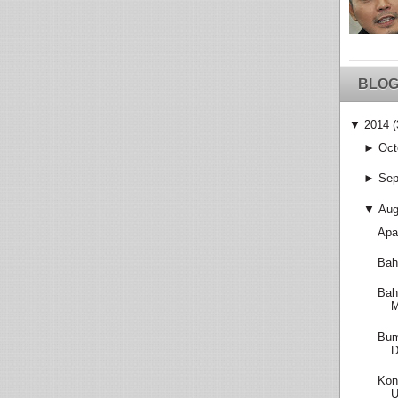
BLOG
▼
2014
(
►
Oct
►
Sep
▼
Aug
Apa
Bah
Bah
M
Bum
D
Kon