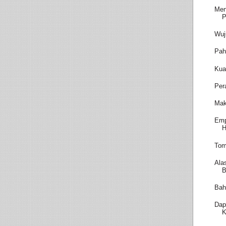
Men
P
Wuj
Pah
Kua
Per
Mak
Emp
H
Tom
Ala
B
Bah
Dap
K