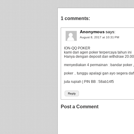
1 comments:
Anonymous
says:
August 8, 2017 at 10:31 PM
ION-QQ POKER
kami dari agen poker terpercaya tahun ini
Hanya dengan deposit dan withdraw 20.000 
menyediakan 4 permainan : bandar poker ,
poker .. tunggu apalagi gan ayo segera da
juta rupiah | PIN BB : 58ab14f5
Reply
Post a Comment