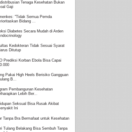
distribusian Tenaga Kesehatan Bukan
oal Gaji
enkes: ''Tidak Semua Pemda
rioritaskan Bidang ...
eksi Diabetes Secara Mudah di Arden
ndocrinology
ultas Kedokteran Tidak Sesuai Syarat
arus Ditutup
 Prediksi Korban Ebola Bisa Capai
0.000
ing Pakai High Heels Berisiko Gangguan
ulang B...
gram Pembangunan Kesehatan
iharapkan Lebih Ber...
idupan Seksual Bisa Rusak Akibat
enyakit Ini
ur Tanpa Bra Bermafaat untuk Kesehatan
ri Tulang Belakang Bisa Sembuh Tanpa