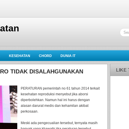
hatan
K
KESEHATAN
CHORD
DUNIA IT
LIKE
PRO TIDAK DISALAHGUNAKAN
PERATURAN pemerintah no 61 tahun 2014 terkait
kesehatan reproduksi menyebut jika aborsi
diperbolehkan. Namun hal ini harus dengan
alasan darurat medis dan kehamilan akibat
perkosaan.
Meski ada pengecualian tersebut, ternyata masih
banyak yang khawatir jika peraturan tersebut