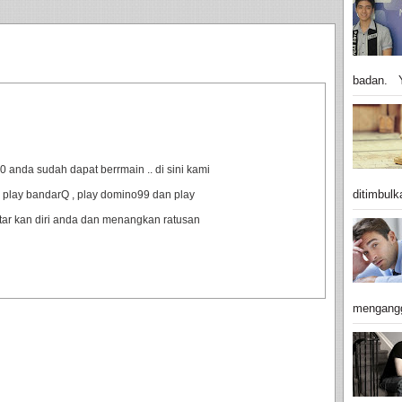
badan. Y
anda sudah dapat berrmain .. di sini kami
ditimbulk
 play bandarQ , play domino99 dan play
ftar kan diri anda dan menangkan ratusan
mengangg