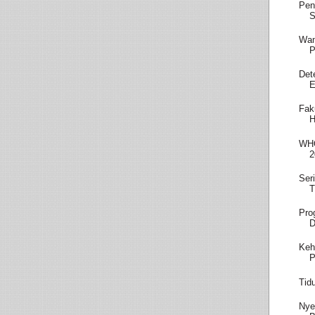
Pen
S
Wam
P
Det
E
Fak
H
WHO
2
Ser
T
Pro
D
Keh
P
Tid
Nye