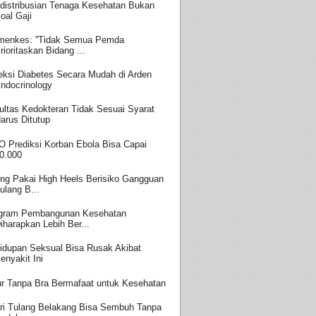
distribusian Tenaga Kesehatan Bukan
oal Gaji
enkes: ''Tidak Semua Pemda
rioritaskan Bidang ...
eksi Diabetes Secara Mudah di Arden
ndocrinology
ultas Kedokteran Tidak Sesuai Syarat
arus Ditutup
 Prediksi Korban Ebola Bisa Capai
0.000
ing Pakai High Heels Berisiko Gangguan
ulang B...
gram Pembangunan Kesehatan
iharapkan Lebih Ber...
idupan Seksual Bisa Rusak Akibat
enyakit Ini
ur Tanpa Bra Bermafaat untuk Kesehatan
ri Tulang Belakang Bisa Sembuh Tanpa