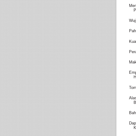
Men
P
Wuj
Pah
Kua
Per
Mak
Emp
H
Tom
Ala
B
Bah
Dap
K