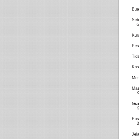
Bua
Seb
Kur
Pes
Tid
Kas
Mem
Mas
K
Giz
K
Pos
B
Jel