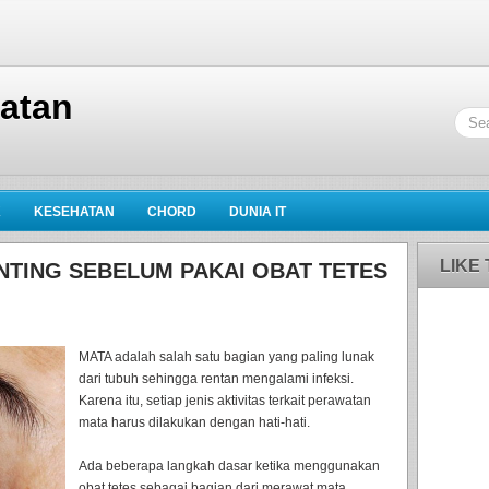
hatan
K
KESEHATAN
CHORD
DUNIA IT
LIKE
TING SEBELUM PAKAI OBAT TETES
MATA adalah salah satu bagian yang paling lunak
dari tubuh sehingga rentan mengalami infeksi.
Karena itu, setiap jenis aktivitas terkait perawatan
mata harus dilakukan dengan hati-hati.
Ada beberapa langkah dasar ketika menggunakan
obat tetes sebagai bagian dari merawat mata.