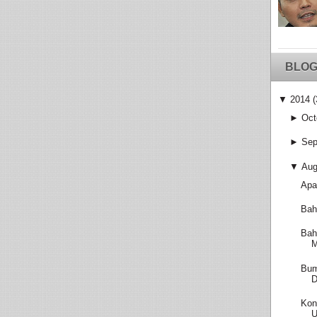
BLOG
▼
2014
(
►
Oct
►
Sep
▼
Aug
Apa
Bah
Bah
M
Bum
D
Kon