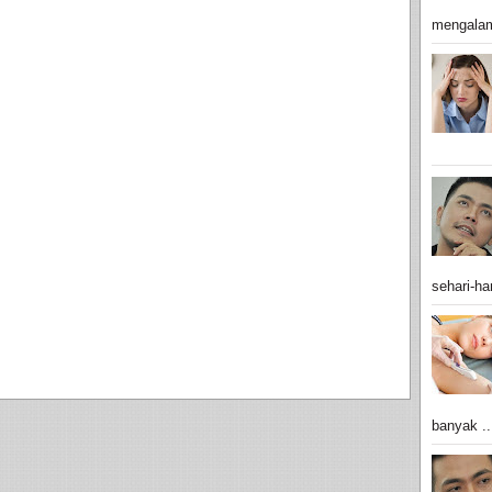
mengalam
sehari-har
banyak ..