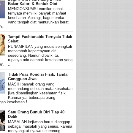
Bakar Kalori & Bentuk Otot
MENGONSUMSI camilan sehat
ternyata memiliki banyak manfaat
kesehatan. Apalagi, bagi mereka
yang tengah giat menurunkan berat
o...
Tampil Fashionable Ternyata Tidak
Sehat
PENAMPILAN yang modis seringkali
menambah kepercayaan diri
seseorang. Namun dibalik itu,
rupanya ada dampak kesehatan yang
an. ...
Tidak Puas Kondisi Fisik, Tanda
Gangguan Jiwa
MASIH banyak orang yang
memandang sebelah mata kesehatan
jiwa dibandingkan kesehatan fisik.
Karenanya, beberapa orang
ap kesehatan f...
Satu Orang Bunuh Diri Tiap 40
Detik
MASALAH kejiwaan harus dianggap
sebagai masalah yang serius, karena
menyangkut nyawa seseorang.