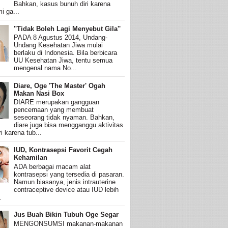
Bahkan, kasus bunuh diri karena
i ga...
''Tidak Boleh Lagi Menyebut Gila''
PADA 8 Agustus 2014, Undang-
Undang Kesehatan Jiwa mulai
berlaku di Indonesia. Bila berbicara
UU Kesehatan Jiwa, tentu semua
mengenal nama No...
Diare, Oge 'The Master' Ogah
Makan Nasi Box
DIARE merupakan gangguan
pencernaan yang membuat
seseorang tidak nyaman. Bahkan,
diare juga bisa mengganggu aktivitas
i karena tub...
IUD, Kontrasepsi Favorit Cegah
Kehamilan
ADA berbagai macam alat
kontrasepsi yang tersedia di pasaran.
Namun biasanya, jenis intrauterine
contraceptive device atau IUD lebih
.
Jus Buah Bikin Tubuh Oge Segar
MENGONSUMSI makanan-makanan