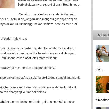
Berikut ulasannya, seperti dilansir Healthmeup.
- Sebelum meneteskan air mata, Anda perlu
 bersih. Kemudian, jangan lupa mengeringkannya dengan
enyarankan untuk menggunakan sanitizer setelah mencuci
POPU
 di sudut mata Anda.
g diri, Anda harus berbaring atau bersandar ke belakang.
lopak mata bagian bawah ke bawah dengan satu tangan.
 untuk meneteskan obat tetes mata tersebut.
a saat Anda meneteskan obat dari botolnya.
olahr...
g, pejamkan mata Anda selama sekira dua sampai tiga menit.
 obat tetes yang keluar dari sudut mata, dalam kondisi itu
airan obat yang keluar berlebihan.
dirasakan
elah Anda meneteskan obat tetes, atau air mata Anda akan