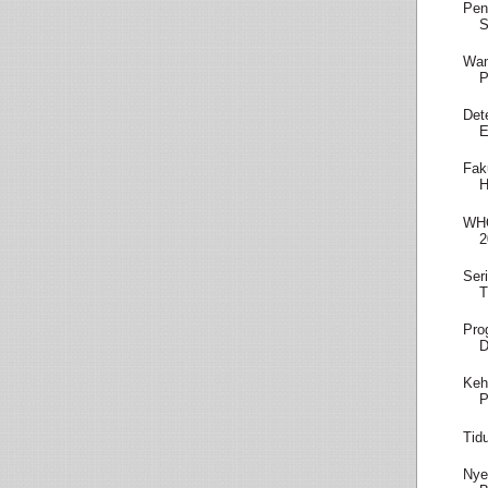
Pen
S
Wam
P
Det
E
Fak
H
WHO
2
Ser
T
Pro
D
Keh
P
Tid
Nye