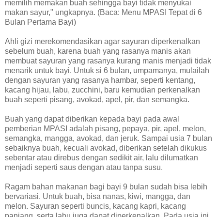
memilih memakan buah sehingga bayi tidak menyukai
makan sayur," ungkapnya. (Baca: Menu MPASI Tepat di 6
Bulan Pertama Bayi)
Ahli gizi merekomendasikan agar sayuran diperkenalkan
sebelum buah, karena buah yang rasanya manis akan
membuat sayuran yang rasanya kurang manis menjadi tidak
menarik untuk bayi. Untuk si 6 bulan, umpamanya, mulailah
dengan sayuran yang rasanya hambar, seperti kentang,
kacang hijau, labu, zucchini, baru kemudian perkenalkan
buah seperti pisang, avokad, apel, pir, dan semangka.
Buah yang dapat diberikan kepada bayi pada awal
pemberian MPASI adalah pisang, pepaya, pir, apel, melon,
semangka, mangga, avokad, dan jeruk. Sampai usia 7 bulan
sebaiknya buah, kecuali avokad, diberikan setelah dikukus
sebentar atau direbus dengan sedikit air, lalu dilumatkan
menjadi seperti saus dengan atau tanpa susu.
Ragam bahan makanan bagi bayi 9 bulan sudah bisa lebih
bervariasi. Untuk buah, bisa nanas, kiwi, mangga, dan
melon. Sayuran seperti buncis, kacang kapri, kacang
panjang, serta labu juga dapat diperkenalkan. Pada usia ini,