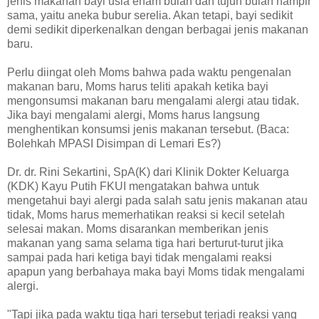
jenis makanan bayi usia enam bulan dan tujuh bulan hampir
sama, yaitu aneka bubur serelia. Akan tetapi, bayi sedikit
demi sedikit diperkenalkan dengan berbagai jenis makanan
baru.
Perlu diingat oleh Moms bahwa pada waktu pengenalan
makanan baru, Moms harus teliti apakah ketika bayi
mengonsumsi makanan baru mengalami alergi atau tidak.
Jika bayi mengalami alergi, Moms harus langsung
menghentikan konsumsi jenis makanan tersebut. (Baca:
Bolehkah MPASI Disimpan di Lemari Es?)
Dr. dr. Rini Sekartini, SpA(K) dari Klinik Dokter Keluarga
(KDK) Kayu Putih FKUI mengatakan bahwa untuk
mengetahui bayi alergi pada salah satu jenis makanan atau
tidak, Moms harus memerhatikan reaksi si kecil setelah
selesai makan. Moms disarankan memberikan jenis
makanan yang sama selama tiga hari berturut-turut jika
sampai pada hari ketiga bayi tidak mengalami reaksi
apapun yang berbahaya maka bayi Moms tidak mengalami
alergi.
"Tapi jika pada waktu tiga hari tersebut terjadi reaksi yang