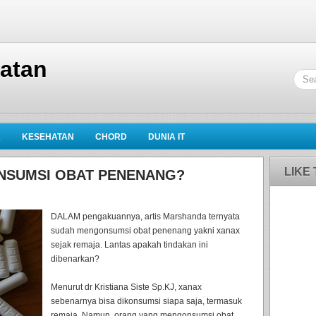
hatan
K
KESEHATAN
CHORD
DUNIA IT
LIKE
NSUMSI OBAT PENENANG?
DALAM pengakuannya, artis Marshanda ternyata
sudah mengonsumsi obat penenang yakni xanax
sejak remaja. Lantas apakah tindakan ini
dibenarkan?
Menurut dr Kristiana Siste Sp.KJ, xanax
sebenarnya bisa dikonsumsi siapa saja, termasuk
remaja. Namun, orang yang mengonsumsi obat