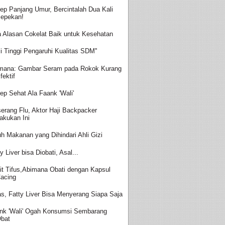
ep Panjang Umur, Bercintalah Dua Kali
epekan!
a Alasan Cokelat Baik untuk Kesehatan
aji Tinggi Pengaruhi Kualitas SDM''
mana: Gambar Seram pada Rokok Kurang
fektif
ep Sehat Ala Faank 'Wali'
serang Flu, Aktor Haji Backpacker
akukan Ini
uh Makanan yang Dihindari Ahli Gizi
y Liver bisa Diobati, Asal...
it Tifus,Abimana Obati dengan Kapsul
acing
s, Fatty Liver Bisa Menyerang Siapa Saja
nk 'Wali' Ogah Konsumsi Sembarang
bat