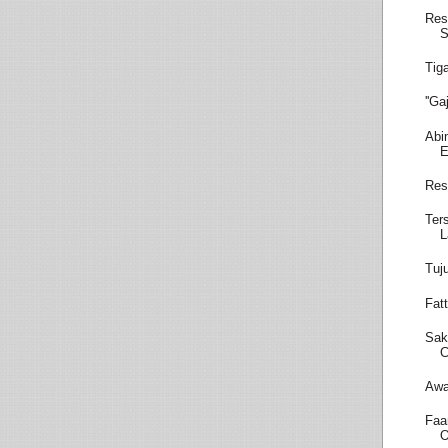
Res
S
Tig
''G
Abi
E
Res
Ter
L
Tuj
Fatt
Sak
C
Awa
Faa
O