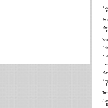
Pos
B
Jel
Men
P
Wuj
Pah
Kua
Per
Mak
Emp
H
Tom
Ala
B