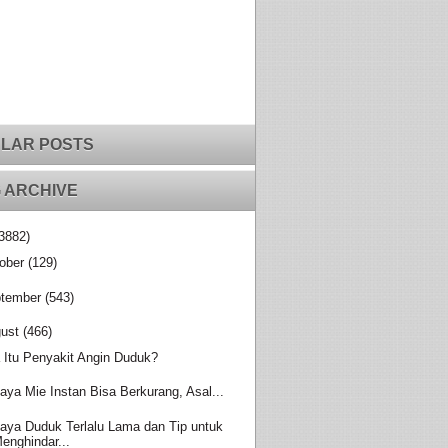
LAR POSTS
 ARCHIVE
3882)
ober
(129)
tember
(543)
ust
(466)
 Itu Penyakit Angin Duduk?
aya Mie Instan Bisa Berkurang, Asal...
aya Duduk Terlalu Lama dan Tip untuk
enghindar...