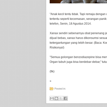
"Anak kecil tentu tidak. Tapi remaja dengan u
tertentu seperti kecemasan, serangan panik
telefon, Senin, 18 Agustus 2014.
Xanax sendiri sebenarnya obat penenang j
dijual bebas, xanax harus dikonsumsi sesua
ketergantungan yang lebih besar. (Baca: K
Risikonya!)
"Semua golongan benzodiazepine bisa menim
Organ tubuh juga bisa berdebar-debar," tu
(fik)
»
Posted in: