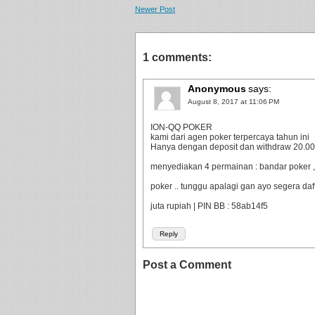
Newer Post
1 comments:
Anonymous
says:
August 8, 2017 at 11:06 PM
ION-QQ POKER
kami dari agen poker terpercaya tahun ini
Hanya dengan deposit dan withdraw 20.000 
menyediakan 4 permainan : bandar poker ,
poker .. tunggu apalagi gan ayo segera da
juta rupiah | PIN BB : 58ab14f5
Reply
Post a Comment