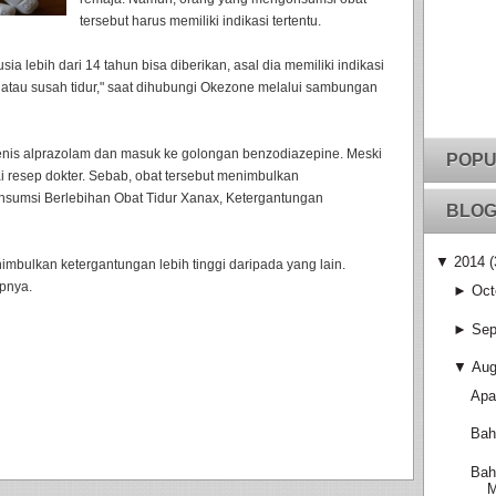
tersebut harus memiliki indikasi tertentu.
sia lebih dari 14 tahun bisa diberikan, asal dia memiliki indikasi
 atau susah tidur," saat dihubungi Okezone melalui sambungan
enis alprazolam dan masuk ke golongan benzodiazepine. Meski
POPU
i resep dokter. Sebab, obat tersebut menimbulkan
onsumsi Berlebihan Obat Tidur Xanax, Ketergantungan
BLOG
▼
2014
(
bulkan ketergantungan lebih tinggi daripada yang lain.
tupnya.
►
Oct
►
Sep
▼
Aug
Apa
Bah
Bah
M