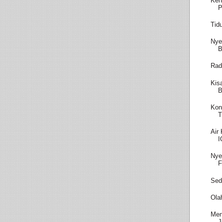
Keh
P
Tid
Nye
B
Rad
Kis
B
Kon
T
Air
I
Nye
F
Sed
Ola
Men
J