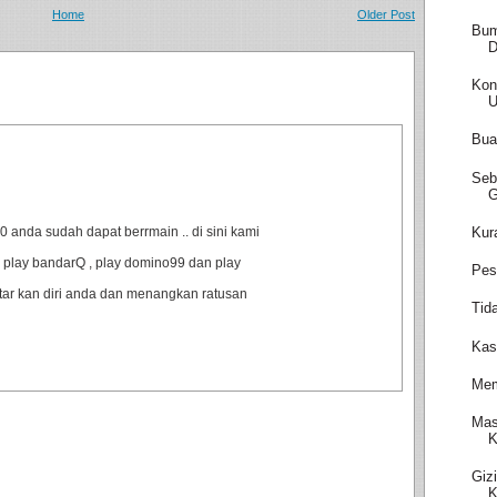
Home
Older Post
Bum
D
Kon
Bua
Seb
Kur
anda sudah dapat berrmain .. di sini kami
 play bandarQ , play domino99 dan play
Pes
ftar kan diri anda dan menangkan ratusan
Tid
Kas
Mem
Mas
K
Giz
K