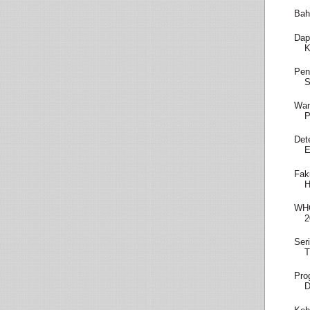
Bah
Dap
K
Pen
S
Wam
P
Det
E
Fak
H
WHO
2
Ser
T
Pro
D