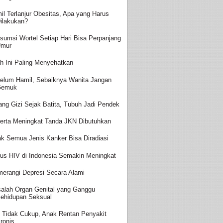
il Terlanjur Obesitas, Apa yang Harus
ilakukan?
sumsi Wortel Setiap Hari Bisa Perpanjang
Umur
h Ini Paling Menyehatkan
elum Hamil, Sebaiknya Wanita Jangan
Gemuk
ang Gizi Sejak Batita, Tubuh Jadi Pendek
erta Meningkat Tanda JKN Dibutuhkan
ak Semua Jenis Kanker Bisa Diradiasi
us HIV di Indonesia Semakin Meningkat
erangi Depresi Secara Alami
alah Organ Genital yang Ganggu
ehidupan Seksual
i Tidak Cukup, Anak Rentan Penyakit
ronis