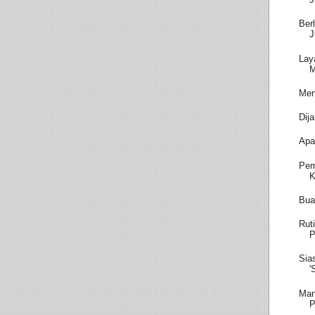
Ber
J
Lay
M
Men
Dij
Apa
Pem
K
Bua
Rut
P
Sia
'
Man
P