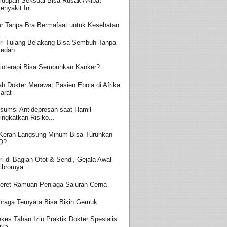
idupan Seksual Bisa Rusak Akibat
enyakit Ini
ur Tanpa Bra Bermafaat untuk Kesehatan
ri Tulang Belakang Bisa Sembuh Tanpa
edah
ioterapi Bisa Sembuhkan Kanker?
ah Dokter Merawat Pasien Ebola di Afrika
arat
sumsi Antidepresan saat Hamil
ingkatkan Risiko...
 Keran Langsung Minum Bisa Turunkan
Q?
ri di Bagian Otot & Sendi, Gejala Awal
ibromya...
eret Ramuan Penjaga Saluran Cerna
hraga Ternyata Bisa Bikin Gemuk
kes Tahan Izin Praktik Dokter Spesialis
ika...