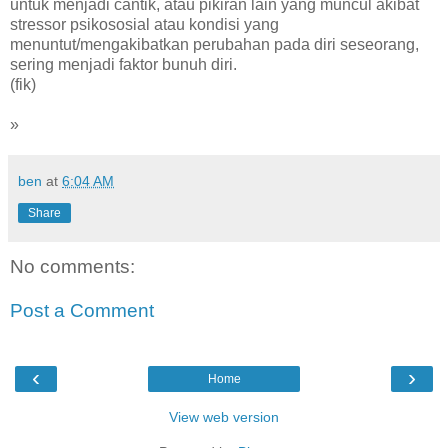
untuk menjadi cantik, atau pikiran lain yang muncul akibat
stressor psikososial atau kondisi yang
menuntut/mengakibatkan perubahan pada diri seseorang,
sering menjadi faktor bunuh diri.
(fik)
»
ben
at
6:04 AM
Share
No comments:
Post a Comment
‹
›
Home
View web version