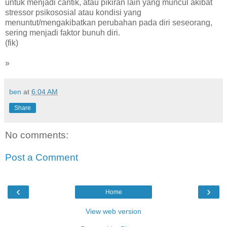
untuk menjadi cantik, atau pikiran lain yang muncul akibat
stressor psikososial atau kondisi yang
menuntut/mengakibatkan perubahan pada diri seseorang,
sering menjadi faktor bunuh diri.
(fik)
»
ben
at
6:04 AM
Share
No comments:
Post a Comment
‹
›
Home
View web version