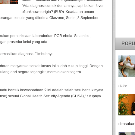
"Ada diagnosis untuk demamnya, tapi bukan fever
of unknown origin? (FUO). Keadaaan umum
terangan tertulis yang diterima Okezone, Senin, 8 September
akukan pemeriksaan laboratorium PCR ebola. Selain itu,
gan prosedur ketat yang ada.
POPU
memastikan diagnosis," imbuhnya.
adaran masyarakat terkait kasus ini sudah cukup tinggi. Dengan
ulang dari negara terjangkit, mereka akan segera
olahr...
 suatu bentuk kewaspadaan.? Ini adalah salah satu bentuk nyata
onse) sesuai Global Health Security Agenda (GHSA)," tutupnya.
dirasakan