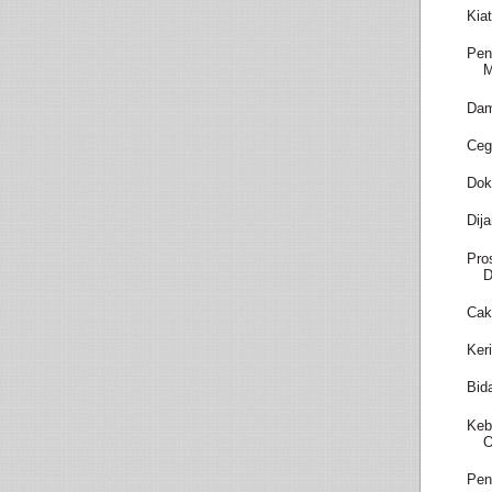
Kia
Pen
M
Dam
Ceg
Dok
Dij
Pro
D
Cak
Ker
Bid
Keb
O
Pen