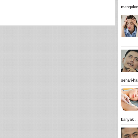
mengalam
sehari-har
banyak ..