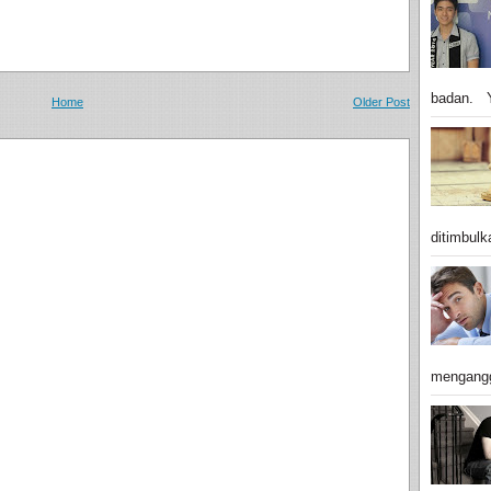
badan. Y
Home
Older Post
ditimbulk
mengangg