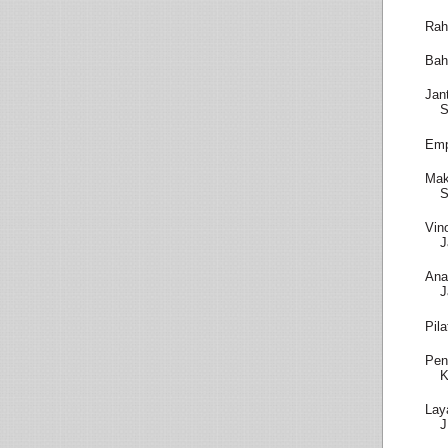
Rah
Bah
Jan
S
Emp
Mak
S
Vin
J
Ana
J
Pil
Pen
K
Lay