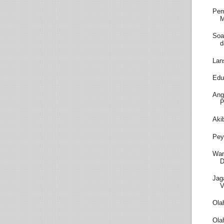
Pem
M
Soa
d
Lan
Edu
Ang
P
Aki
Pey
Wam
D
Jag
V
Ola
Ola