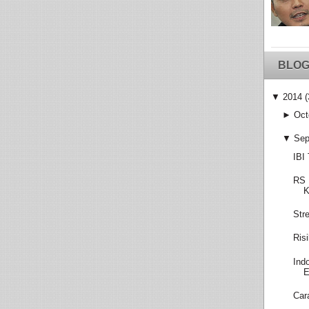
BLOG
▼
2014
(
►
Oct
▼
Sep
IBI
RS 
K
Str
Ris
Ind
E
Car