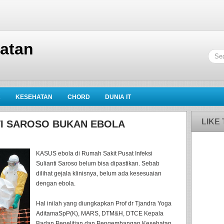
hatan
K
KESEHATAN
CHORD
DUNIA IT
LIKE
NTI SAROSO BUKAN EBOLA
KASUS ebola di Rumah Sakit Pusat Infeksi
Sulianti Saroso belum bisa dipastikan. Sebab
dilihat gejala klinisnya, belum ada kesesuaian
dengan ebola.
Hal inilah yang diungkapkan Prof dr Tjandra Yoga
AditamaSpP(K), MARS, DTM&H, DTCE Kepala
Badan Penelitian dan Pengembangan Kesehatan.