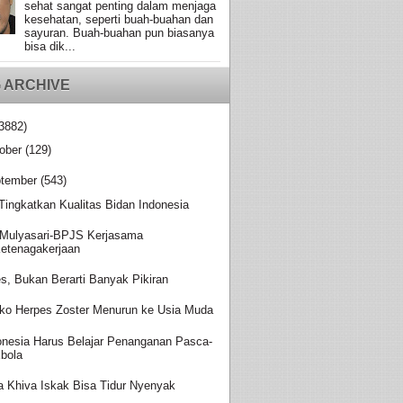
sehat sangat penting dalam menjaga
kesehatan, seperti buah-buahan dan
sayuran. Buah-buahan pun biasanya
bisa dik...
 ARCHIVE
3882)
ober
(129)
tember
(543)
 Tingkatkan Kualitas Bidan Indonesia
Mulyasari-BPJS Kerjasama
etenagakerjaan
es, Bukan Berarti Banyak Pikiran
iko Herpes Zoster Menurun ke Usia Muda
onesia Harus Belajar Penanganan Pasca-
bola
a Khiva Iskak Bisa Tidur Nyenyak