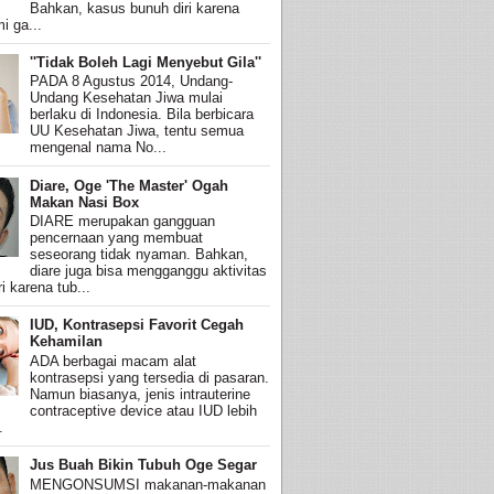
Bahkan, kasus bunuh diri karena
i ga...
''Tidak Boleh Lagi Menyebut Gila''
PADA 8 Agustus 2014, Undang-
Undang Kesehatan Jiwa mulai
berlaku di Indonesia. Bila berbicara
UU Kesehatan Jiwa, tentu semua
mengenal nama No...
Diare, Oge 'The Master' Ogah
Makan Nasi Box
DIARE merupakan gangguan
pencernaan yang membuat
seseorang tidak nyaman. Bahkan,
diare juga bisa mengganggu aktivitas
i karena tub...
IUD, Kontrasepsi Favorit Cegah
Kehamilan
ADA berbagai macam alat
kontrasepsi yang tersedia di pasaran.
Namun biasanya, jenis intrauterine
contraceptive device atau IUD lebih
.
Jus Buah Bikin Tubuh Oge Segar
MENGONSUMSI makanan-makanan