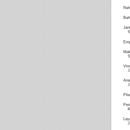
Rah
Bah
Jan
S
Emp
Mak
S
Vin
J
Ana
J
Pil
Pen
K
Lay