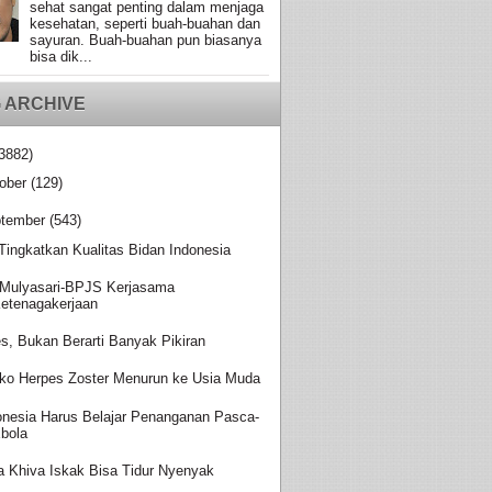
sehat sangat penting dalam menjaga
kesehatan, seperti buah-buahan dan
sayuran. Buah-buahan pun biasanya
bisa dik...
 ARCHIVE
3882)
ober
(129)
tember
(543)
 Tingkatkan Kualitas Bidan Indonesia
Mulyasari-BPJS Kerjasama
etenagakerjaan
es, Bukan Berarti Banyak Pikiran
iko Herpes Zoster Menurun ke Usia Muda
onesia Harus Belajar Penanganan Pasca-
bola
a Khiva Iskak Bisa Tidur Nyenyak