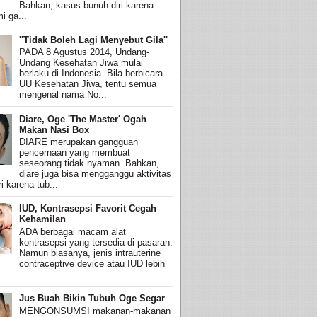
Bahkan, kasus bunuh diri karena
i ga...
''Tidak Boleh Lagi Menyebut Gila''
PADA 8 Agustus 2014, Undang-
Undang Kesehatan Jiwa mulai
berlaku di Indonesia. Bila berbicara
UU Kesehatan Jiwa, tentu semua
mengenal nama No...
Diare, Oge 'The Master' Ogah
Makan Nasi Box
DIARE merupakan gangguan
pencernaan yang membuat
seseorang tidak nyaman. Bahkan,
diare juga bisa mengganggu aktivitas
i karena tub...
IUD, Kontrasepsi Favorit Cegah
Kehamilan
ADA berbagai macam alat
kontrasepsi yang tersedia di pasaran.
Namun biasanya, jenis intrauterine
contraceptive device atau IUD lebih
.
Jus Buah Bikin Tubuh Oge Segar
MENGONSUMSI makanan-makanan