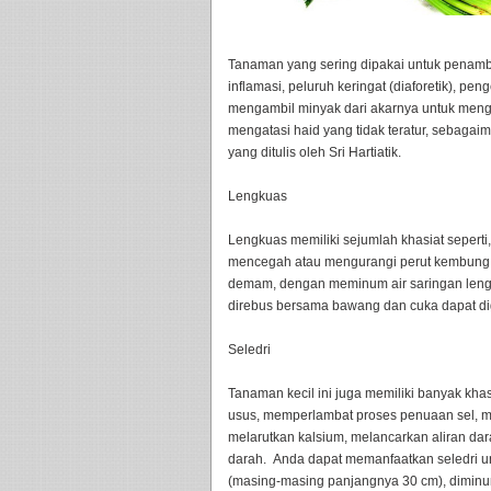
Tanaman yang sering dipakai untuk penamb
inflamasi, peluruh keringat (diaforetik), 
mengambil minyak dari akarnya untuk mengo
mengatasi haid yang tidak teratur, sebagaim
yang ditulis oleh Sri Hartiatik.
Lengkuas
Lengkuas memiliki sejumlah khasiat seperti, 
mencegah atau mengurangi perut kembung 
demam, dengan meminum air saringan leng
direbus bersama bawang dan cuka dapat di
Seledri
Tanaman kecil ini juga memiliki banyak kha
usus, memperlambat proses penuaan sel, m
melarutkan kalsium, melancarkan aliran da
darah. Anda dapat memanfaatkan seledri u
(masing-masing panjangnya 30 cm), diminu