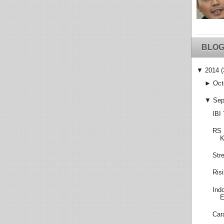
BLOG
▼
2014
(
►
Oct
▼
Sep
IBI
RS 
K
Str
Ris
Ind
E
Car