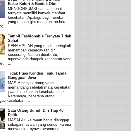
Bakar Kalori & Bentuk Otot
MENGONSUMSI camilan sehat
ternyata memiliki banyak manfaat
kesehatan. Apalagi, bagi mereka
yang tengah giat menurunkan berat
o...
Tampil Fashionable Ternyata Tidak
Sehat
PENAMPILAN yang modis seringkali
menambah kepercayaan diri
seseorang. Namun dibalik itu,
rupanya ada dampak kesehatan yang
an. ...
Tidak Puas Kondisi Fisik, Tanda
Gangguan Jiwa
MASIH banyak orang yang
memandang sebelah mata kesehatan
jiwa dibandingkan kesehatan fisik.
Karenanya, beberapa orang
ap kesehatan f...
Satu Orang Bunuh Diri Tiap 40
Detik
MASALAH kejiwaan harus dianggap
sebagai masalah yang serius, karena
menyangkut nyawa seseorang.