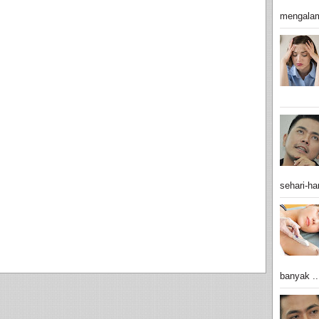
mengalam
sehari-har
banyak ..