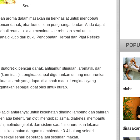
Serai
ah aroma dalam masakan ini berkhasiat untuk mengobati
pengencer dahak, obat kumur, dan penghangat badan. Anda dapat
bati reumatik, atau meminum air rebusan serai untuk
ana dikutip dari buku Pengobatan Herbal dan Pijat Refleksi
POPU
diaforetik, pencair dahak, antijamur, stimulan, aromatik, dan
(karminatif). Lengkuas dapat digunankan untung menurunkan
kuas merah yang dapat ditambah madu. Lengkuas yang
gunakan sebagai obat oles untuk kurap.
olahr...
siat, di antaranya: untuk kesehatan dinding lambung dan saluran
enjaga kelenturan otot, mengobati asma, diabetes, membantu
rah, melindungi otak dan sistem saraf, menurunkan tekanan
dirasakan
ntuk kesehatan dengan memblender 3-4 batang seledri
m sekali sehari beberapa jam sesudah makan.