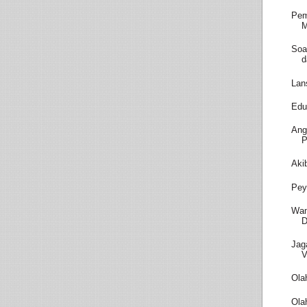
Pem
M
Soa
d
Lan
Edu
Ang
P
Aki
Pey
Wam
D
Jag
V
Ola
Ola