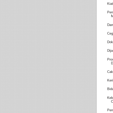
Kia
Pen
M
Dam
Ceg
Dok
Dij
Pro
D
Cak
Ker
Bid
Keb
O
Pen