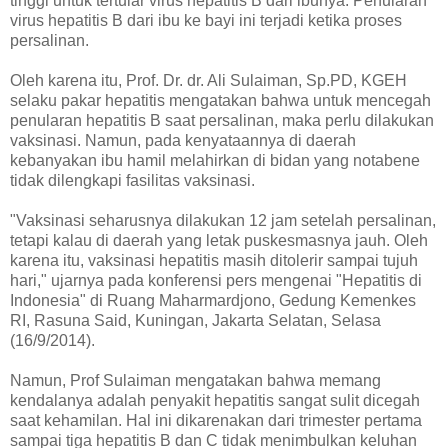
tinggi untuk tertular virus hepatitis B dari ibunya. Penularan
virus hepatitis B dari ibu ke bayi ini terjadi ketika proses
persalinan.
Oleh karena itu, Prof. Dr. dr. Ali Sulaiman, Sp.PD, KGEH
selaku pakar hepatitis mengatakan bahwa untuk mencegah
penularan hepatitis B saat persalinan, maka perlu dilakukan
vaksinasi. Namun, pada kenyataannya di daerah
kebanyakan ibu hamil melahirkan di bidan yang notabene
tidak dilengkapi fasilitas vaksinasi.
"Vaksinasi seharusnya dilakukan 12 jam setelah persalinan,
tetapi kalau di daerah yang letak puskesmasnya jauh. Oleh
karena itu, vaksinasi hepatitis masih ditolerir sampai tujuh
hari," ujarnya pada konferensi pers mengenai "Hepatitis di
Indonesia" di Ruang Maharmardjono, Gedung Kemenkes
RI, Rasuna Said, Kuningan, Jakarta Selatan, Selasa
(16/9/2014).
Namun, Prof Sulaiman mengatakan bahwa memang
kendalanya adalah penyakit hepatitis sangat sulit dicegah
saat kehamilan. Hal ini dikarenakan dari trimester pertama
sampai tiga hepatitis B dan C tidak menimbulkan keluhan