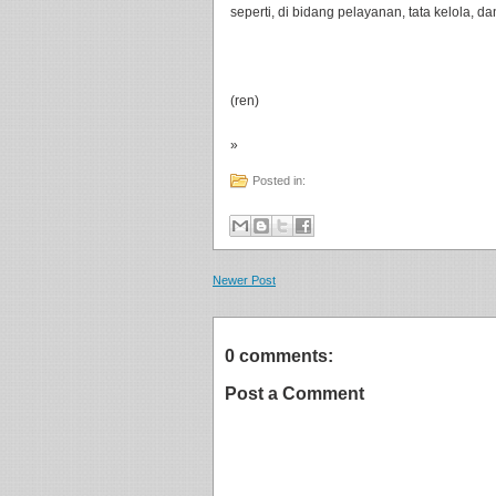
seperti, di bidang pelayanan, tata kelola, 
(ren)
»
Posted in:
Newer Post
0 comments:
Post a Comment