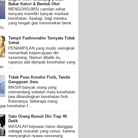
Bakar Kalori & Bentuk Otot
MENGONSUMSI camilan sehat
ternyata memiliki banyak manfaat
kesehatan. Apalagi, bagi mereka
yang tengah giat menurunkan berat
o...
Tampil Fashionable Ternyata Tidak
Sehat
PENAMPILAN yang modis seringkali
menambah kepercayaan diri
seseorang. Namun dibalik itu,
rupanya ada dampak kesehatan yang
an. ...
Tidak Puas Kondisi Fisik, Tanda
Gangguan Jiwa
MASIH banyak orang yang
memandang sebelah mata kesehatan
jiwa dibandingkan kesehatan fisik.
Karenanya, beberapa orang
ap kesehatan f...
Satu Orang Bunuh Diri Tiap 40
Detik
MASALAH kejiwaan harus dianggap
sebagai masalah yang serius, karena
menyangkut nyawa seseorang.