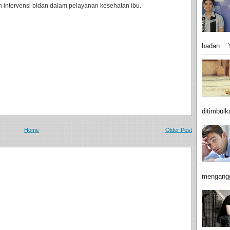
dan intervensi bidan dalam pelayanan kesehatan ibu.
badan. Y
ditimbulk
Home
Older Post
mengangg