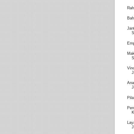
Rah
Bah
Jan
S
Emp
Mak
S
Vin
J
Ana
J
Pil
Pen
K
Lay