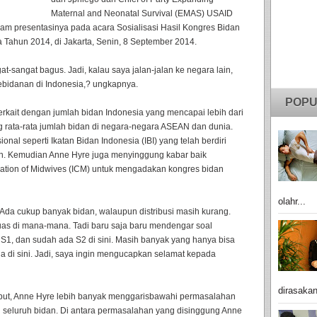
Maternal and Neonatal Survival (EMAS) USAID
lam presentasinya pada acara Sosialisasi Hasil Kongres Bidan
 Tahun 2014, di Jakarta, Senin, 8 September 2014.
t-sangat bagus. Jadi, kalau saya jalan-jalan ke negara lain,
ebidanan di Indonesia,? ungkapnya.
POPU
kait dengan jumlah bidan Indonesia yang mencapai lebih dari
g rata-rata jumlah bidan di negara-negara ASEAN dan dunia.
onal seperti Ikatan Bidan Indonesia (IBI) yang telah berdiri
h. Kemudian Anne Hyre juga menyinggung kabar baik
ation of Midwives (ICM) untuk mengadakan kongres bidan
olahr...
 Ada cukup banyak bidan, walaupun distribusi masih kurang.
uas di mana-mana. Tadi baru saja baru mendengar soal
S1, dan sudah ada S2 di sini. Masih banyak yang hanya bisa
a di sini. Jadi, saya ingin mengucapkan selamat kepada
dirasakan
but, Anne Hyre lebih banyak menggarisbawahi permasalahan
h seluruh bidan. Di antara permasalahan yang disinggung Anne