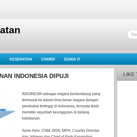
hatan
K
KESEHATAN
CHORD
DUNIA IT
LIKE
NAN INDONESIA DIPUJI
INDONESIA sebagai negara berkembang yang
termasuk ke dalam lima besar negara dengan
penduduk tertinggi di Indonesia, ternyata telah
memiliki sejumlah keunggulan di bidang
kebidanan.
Anne Hyre, CNM, MSN, MPH, Country Director
dari Jphiego dan Chief of Party Expanding