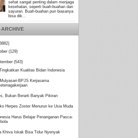
sehat sangat penting dalam menjaga
kesehatan, seperti buah-buahan dan
sayuran. Buah-buahan pun biasanya
bisa dik...
 ARCHIVE
3882)
ober
(129)
tember
(543)
 Tingkatkan Kualitas Bidan Indonesia
Mulyasari-BPJS Kerjasama
etenagakerjaan
es, Bukan Berarti Banyak Pikiran
iko Herpes Zoster Menurun ke Usia Muda
onesia Harus Belajar Penanganan Pasca-
bola
a Khiva Iskak Bisa Tidur Nyenyak