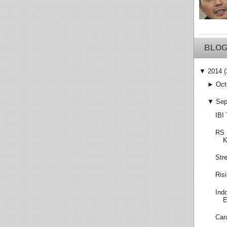
BLOG
▼
2014
(
►
Oct
▼
Sep
IBI
RS 
K
Str
Ris
Ind
E
Car