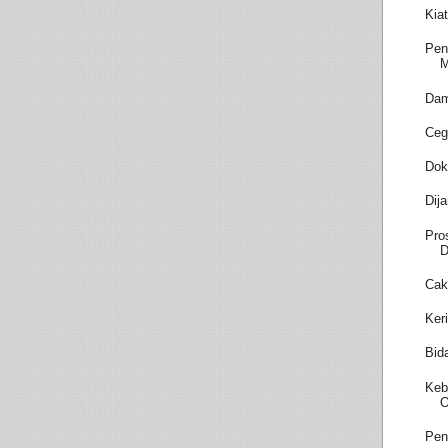
Kia
Pen
M
Dam
Ceg
Dok
Dij
Pro
D
Cak
Ker
Bid
Keb
O
Pen