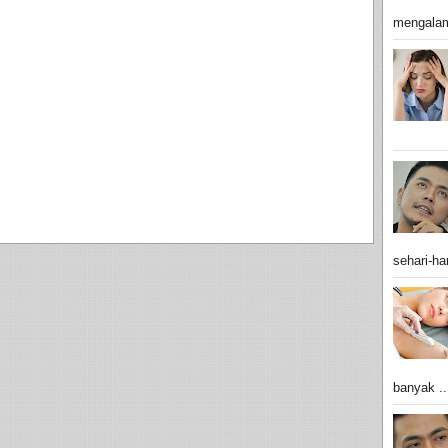
mengalam
sehari-har
banyak ..