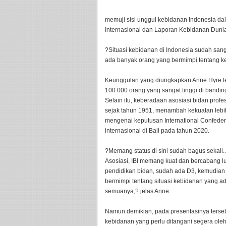
memuji sisi unggul kebidanan Indonesia da
Internasional dan Laporan Kebidanan Dunia
?Situasi kebidanan di Indonesia sudah sanga
ada banyak orang yang bermimpi tentang k
Keunggulan yang diungkapkan Anne Hyre ter
100.000 orang yang sangat tinggi di bandin
Selain itu, keberadaan asosiasi bidan profesi
sejak tahun 1951, menambah kekuatan lebi
mengenai keputusan International Confeder
internasional di Bali pada tahun 2020.
?Memang status di sini sudah bagus sekali.
Asosiasi, IBI memang kuat dan bercabang l
pendidikan bidan, sudah ada D3, kemudian 
bermimpi tentang situasi kebidanan yang ad
semuanya,? jelas Anne.
Namun demikian, pada presentasinya terse
kebidanan yang perlu ditangani segera ole