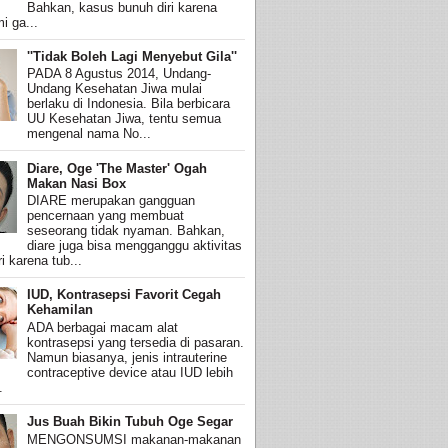
Bahkan, kasus bunuh diri karena
i ga...
''Tidak Boleh Lagi Menyebut Gila''
PADA 8 Agustus 2014, Undang-
Undang Kesehatan Jiwa mulai
berlaku di Indonesia. Bila berbicara
UU Kesehatan Jiwa, tentu semua
mengenal nama No...
Diare, Oge 'The Master' Ogah
Makan Nasi Box
DIARE merupakan gangguan
pencernaan yang membuat
seseorang tidak nyaman. Bahkan,
diare juga bisa mengganggu aktivitas
i karena tub...
IUD, Kontrasepsi Favorit Cegah
Kehamilan
ADA berbagai macam alat
kontrasepsi yang tersedia di pasaran.
Namun biasanya, jenis intrauterine
contraceptive device atau IUD lebih
.
Jus Buah Bikin Tubuh Oge Segar
MENGONSUMSI makanan-makanan