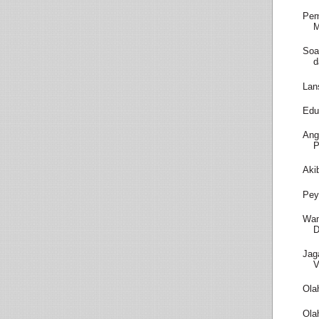
Pem
M
Soa
d
Lan
Edu
Ang
P
Aki
Pey
Wam
D
Jag
V
Ola
Ola