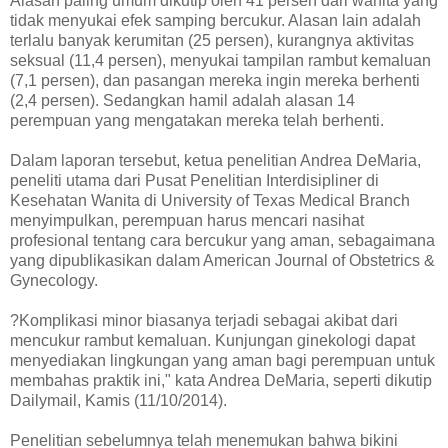
Alasan paling umum dikutip oleh 41 persen dari wanita yang
tidak menyukai efek samping bercukur. Alasan lain adalah
terlalu banyak kerumitan (25 persen), kurangnya aktivitas
seksual (11,4 persen), menyukai tampilan rambut kemaluan
(7,1 persen), dan pasangan mereka ingin mereka berhenti
(2,4 persen). Sedangkan hamil adalah alasan 14
perempuan yang mengatakan mereka telah berhenti.
Dalam laporan tersebut, ketua penelitian Andrea DeMaria,
peneliti utama dari Pusat Penelitian Interdisipliner di
Kesehatan Wanita di University of Texas Medical Branch
menyimpulkan, perempuan harus mencari nasihat
profesional tentang cara bercukur yang aman, sebagaimana
yang dipublikasikan dalam American Journal of Obstetrics &
Gynecology.
?Komplikasi minor biasanya terjadi sebagai akibat dari
mencukur rambut kemaluan. Kunjungan ginekologi dapat
menyediakan lingkungan yang aman bagi perempuan untuk
membahas praktik ini," kata Andrea DeMaria, seperti dikutip
Dailymail, Kamis (11/10/2014).
Penelitian sebelumnya telah menemukan bahwa bikini