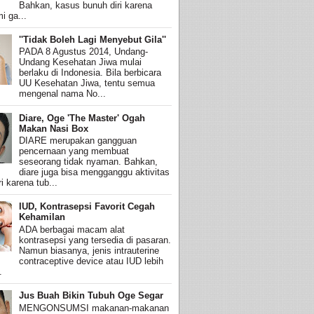
Bahkan, kasus bunuh diri karena
i ga...
''Tidak Boleh Lagi Menyebut Gila''
PADA 8 Agustus 2014, Undang-
Undang Kesehatan Jiwa mulai
berlaku di Indonesia. Bila berbicara
UU Kesehatan Jiwa, tentu semua
mengenal nama No...
Diare, Oge 'The Master' Ogah
Makan Nasi Box
DIARE merupakan gangguan
pencernaan yang membuat
seseorang tidak nyaman. Bahkan,
diare juga bisa mengganggu aktivitas
i karena tub...
IUD, Kontrasepsi Favorit Cegah
Kehamilan
ADA berbagai macam alat
kontrasepsi yang tersedia di pasaran.
Namun biasanya, jenis intrauterine
contraceptive device atau IUD lebih
.
Jus Buah Bikin Tubuh Oge Segar
MENGONSUMSI makanan-makanan