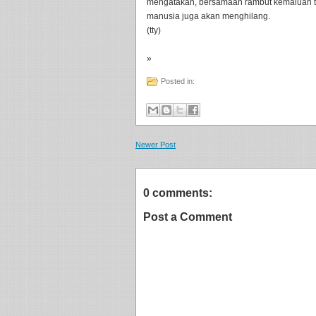
mengatakan, bersamaan rambut kemaluan te
manusia juga akan menghilang.
(tty)
»
Posted in:
Newer Post
0 comments:
Post a Comment