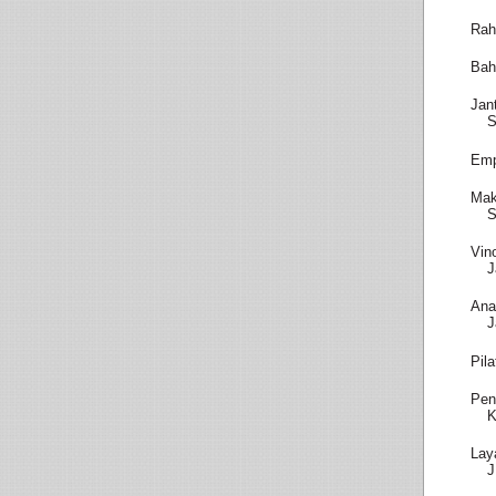
Rah
Bah
Jan
S
Emp
Mak
S
Vin
J
Ana
J
Pil
Pen
K
Lay