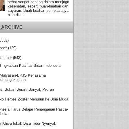
sehat sangat penting dalam menjaga
kesehatan, seperti buah-buahan dan
sayuran. Buah-buahan pun biasanya
bisa dik...
 ARCHIVE
3882)
ober
(129)
tember
(543)
 Tingkatkan Kualitas Bidan Indonesia
Mulyasari-BPJS Kerjasama
etenagakerjaan
es, Bukan Berarti Banyak Pikiran
iko Herpes Zoster Menurun ke Usia Muda
onesia Harus Belajar Penanganan Pasca-
bola
a Khiva Iskak Bisa Tidur Nyenyak