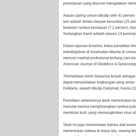
perempuan yang disurvei mengatakan mereka
Alasan paling umum dikutip oleh 41 persen 
lain adalah terlalu banyak kerumitan (25 pe
tampilan rambut kemaluan (7,1 persen), dan
Sedangkan hamil adalah alasan 14 perempu
Dalam laporan tersebut, ketua penelitian An
Interdisipliner di Kesehatan Wanita di Uni
mencari nasihat profesional tentang cara 
American Journal of Obstetrics & Gynecolog
?Komplikasi minor biasanya terjadi sebaga
dapat menyediakan lingkungan yang aman b
DeMaria, seperti dikutip Dailymail, Kamis (1
Penelitian sebelumnya telah menemukan bah
menular karena menghilangkan rambut pub
membran kulit, yang memungkinkan virus at
Studi ini juga menemukan bahwa alat waxin
menemukan bahwa di masa lalu, waxing te