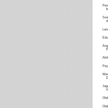
Pem
M
Soa
d
Lan
Edu
Ang
P
Aki
Pey
Wam
D
Jag
V
Ola
Ola