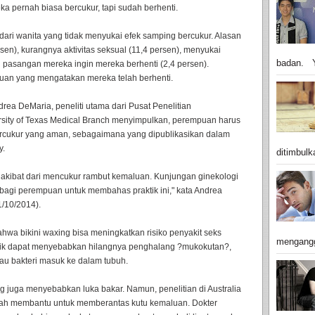
 pernah biasa bercukur, tapi sudah berhenti.
dari wanita yang tidak menyukai efek samping bercukur. Alasan
rsen), kurangnya aktivitas seksual (11,4 persen), menyukai
badan. Y
 pasangan mereka ingin mereka berhenti (2,4 persen).
an yang mengatakan mereka telah berhenti.
drea DeMaria, peneliti utama dari Pusat Penelitian
versity of Texas Medical Branch menyimpulkan, perempuan harus
bercukur yang aman, sebagaimana yang dipublikasikan dalam
y.
ditimbulk
i akibat dari mencukur rambut kemaluan. Kunjungan ginekologi
agi perempuan untuk membahas praktik ini," kata Andrea
1/10/2014).
wa bikini waxing bisa meningkatkan risiko penyakit seks
mengangg
ik dapat menyebabkan hilangnya penghalang ?mukokutan?,
au bakteri masuk ke dalam tubuh.
g juga menyebabkan luka bakar. Namun, penelitian di Australia
lah membantu untuk memberantas kutu kemaluan. Dokter