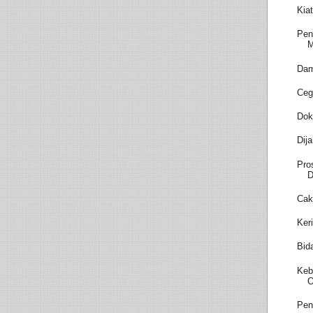
Kia
Pen
M
Dam
Ceg
Dok
Dij
Pro
D
Cak
Ker
Bid
Keb
O
Pen