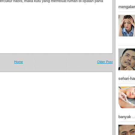
rcukur habis, maka kutu yang membuat rumah di lipatan paha
mengalam
Home
Older Post
sehari-har
banyak ..