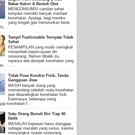
Bakar Kalori & Bentuk Otot
MENGONSUMSI camilan sehat
ternyata memiliki banyak manfaat
kesehatan. Apalagi, bagi mereka
yang tengah giat menurunkan berat
o...
Tampil Fashionable Ternyata Tidak
Sehat
PENAMPILAN yang modis seringkali
menambah kepercayaan diri
seseorang. Namun dibalik itu,
rupanya ada dampak kesehatan yang
an. ...
Tidak Puas Kondisi Fisik, Tanda
Gangguan Jiwa
MASIH banyak orang yang
memandang sebelah mata kesehatan
jiwa dibandingkan kesehatan fisik.
Karenanya, beberapa orang
ap kesehatan f...
Satu Orang Bunuh Diri Tiap 40
Detik
MASALAH kejiwaan harus dianggap
sebagai masalah yang serius, karena
menyangkut nyawa seseorang.