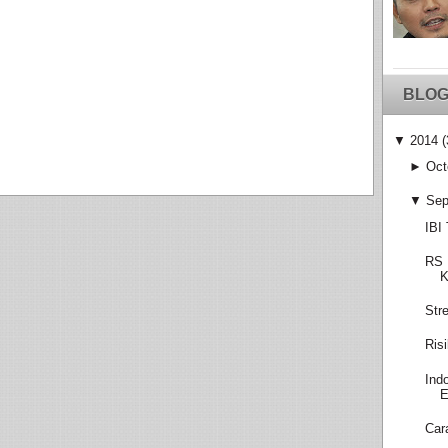
BLOG
▼
2014
(
►
Oct
▼
Sep
IBI
RS 
K
Str
Ris
Ind
E
Car