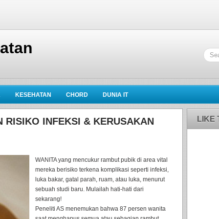
hatan
K
KESEHATAN
CHORD
DUNIA IT
LIKE
N RISIKO INFEKSI & KERUSAKAN
WANITA yang mencukur rambut pubik di area vital
mereka berisiko terkena komplikasi seperti infeksi,
luka bakar, gatal parah, ruam, atau luka, menurut
sebuah studi baru. Mulailah hati-hati dari
sekarang!
Peneliti AS menemukan bahwa 87 persen wanita
saat menghapus semua atau sebagian rambut