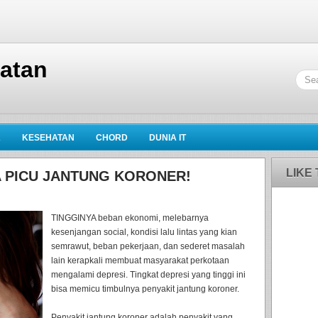
hatan
K
KESEHATAN
CHORD
DUNIA IT
LIKE
SA PICU JANTUNG KORONER!
TINGGINYA beban ekonomi, melebarnya
kesenjangan social, kondisi lalu lintas yang kian
semrawut, beban pekerjaan, dan sederet masalah
lain kerapkali membuat masyarakat perkotaan
mengalami depresi. Tingkat depresi yang tinggi ini
bisa memicu timbulnya penyakit jantung koroner.
Penyakit jantung koroner adalah penyakit yang