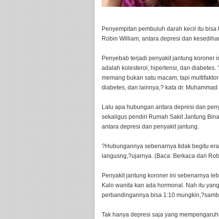
Penyempitan pembuluh darah kecil itu bisa t
Robin William, antara depresi dan kesediha
Penyebab terjadi penyakit jantung koroner i
adalah kolesterol, hipertensi, dan diabetes
memang bukan satu macam, tapi multifaktoral
diabetes, dan lainnya,? kata dr. Muhamma
Lalu apa hubungan antara depresi dan peny
sekaligus pendiri Rumah Sakit Jantung Bina
antara depresi dan penyakit jantung.
?Hubungannya sebenarnya tidak begitu erat
langusng,?ujarnya. (Baca: Berkaca dari Ro
Penyakit jantung koroner ini sebenarnya leb
Kalo wanita kan ada hormonal. Nah itu yang 
perbandingannya bisa 1:10 mungkin,?sam
Tak hanya depresi saja yang mempengaruhi 