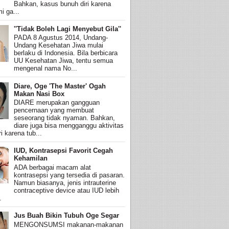
Bahkan, kasus bunuh diri karena
i ga...
''Tidak Boleh Lagi Menyebut Gila''
PADA 8 Agustus 2014, Undang-
Undang Kesehatan Jiwa mulai
berlaku di Indonesia. Bila berbicara
UU Kesehatan Jiwa, tentu semua
mengenal nama No...
Diare, Oge 'The Master' Ogah
Makan Nasi Box
DIARE merupakan gangguan
pencernaan yang membuat
seseorang tidak nyaman. Bahkan,
diare juga bisa mengganggu aktivitas
i karena tub...
IUD, Kontrasepsi Favorit Cegah
Kehamilan
ADA berbagai macam alat
kontrasepsi yang tersedia di pasaran.
Namun biasanya, jenis intrauterine
contraceptive device atau IUD lebih
.
Jus Buah Bikin Tubuh Oge Segar
MENGONSUMSI makanan-makanan