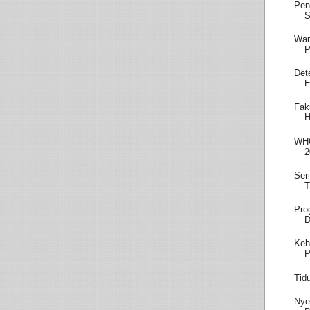
Pen
S
Wam
P
Det
E
Fak
H
WHO
2
Ser
T
Pro
D
Keh
P
Tid
Nye