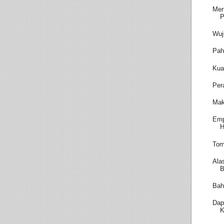
Men
P
Wuj
Pah
Kua
Per
Mak
Emp
H
Tom
Ala
B
Bah
Dap
K