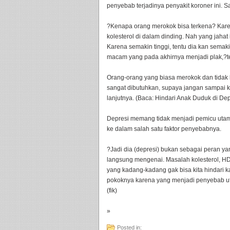
penyebab terjadinya penyakit koroner ini. 
?Kenapa orang merokok bisa terkena? Karen
kolesterol di dalam dinding. Nah yang jaha
Karena semakin tinggi, tentu dia kan semak
macam yang pada akhirnya menjadi plak,?t
Orang-orang yang biasa merokok dan tidak
sangat dibutuhkan, supaya jangan sampai 
lanjutnya. (Baca: Hindari Anak Duduk di De
Depresi memang tidak menjadi pemicu utama
ke dalam salah satu faktor penyebabnya.
?Jadi dia (depresi) bukan sebagai peran y
langsung mengenai. Masalah kolesterol, HD
yang kadang-kadang gak bisa kita hindari 
pokoknya karena yang menjadi penyebab utam
(fik)
»
Posted in: