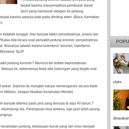
terjadi karena menyempitnya pembuluh darah
kecil yang memasok oksigen ke jantung.
erjadi karena adanya plak pada dinding arteri. (Baca: Kematian
n)
ni tidaklah tunggal. Ada banyak faktor penyebabnya, antara lain
. ?Kalau kita bicara soal penyakit jantung koroner, penyebabnya
POPU
. Biasanya adalah karena kolesterol, turunan, hipertensi,
d Munawar SpJP.
akit jantung koroner? Menurut tim dokter kepresidenan
 Waluya ini, sebenarnya tidak ada hubungan yang begitu erat
olahr...
 sekali. Depresi itu mungkin hanya memengaruhi secara tidak
bin William, Jangan Abaikan Kesehatan Mental)
ih banyak ditemui pada pria yang berusia di atas 40 tahun.?
melindungi dia. Perempuan bisa terkena, tapi jauh lebih jarang
bungnya.
dirasakan
kesehatan jantung, kebiasaan buruk yang lain bisa menjadi