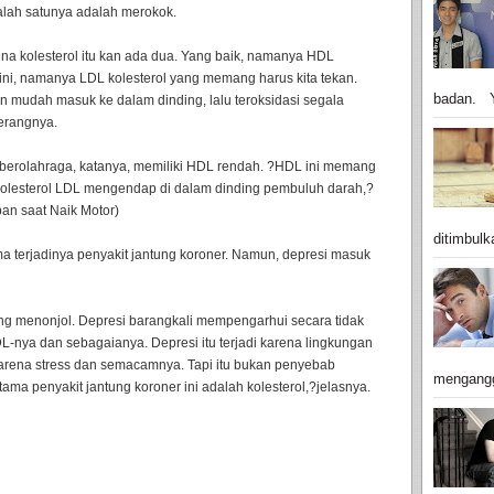
Salah satunya adalah merokok.
a kolesterol itu kan ada dua. Yang baik, namanya HDL
t ini, namanya LDL kolesterol yang memang harus kita tekan.
badan. Y
in mudah masuk ke dalam dinding, lalu teroksidasi segala
erangnya.
 berolahraga, katanya, memiliki HDL rendah. ?HDL ini memang
kolesterol LDL mengendap di dalam dinding pembuluh darah,?
pan saat Naik Motor)
ditimbulk
 terjadinya penyakit jantung koroner. Namun, depresi masuk
ang menonjol. Depresi barangkali mempengarhui secara tidak
L-nya dan sebagaianya. Depresi itu terjadi karena lingkungan
karena stress dan semacamnya. Tapi itu bukan penyebab
mengangg
a penyakit jantung koroner ini adalah kolesterol,?jelasnya.