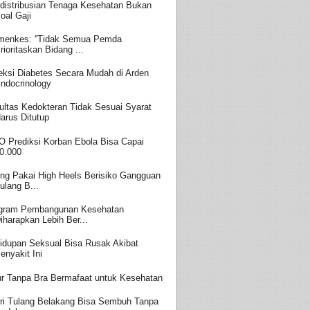
distribusian Tenaga Kesehatan Bukan
oal Gaji
enkes: ''Tidak Semua Pemda
rioritaskan Bidang ...
eksi Diabetes Secara Mudah di Arden
ndocrinology
ultas Kedokteran Tidak Sesuai Syarat
arus Ditutup
 Prediksi Korban Ebola Bisa Capai
0.000
ing Pakai High Heels Berisiko Gangguan
ulang B...
gram Pembangunan Kesehatan
iharapkan Lebih Ber...
idupan Seksual Bisa Rusak Akibat
enyakit Ini
ur Tanpa Bra Bermafaat untuk Kesehatan
ri Tulang Belakang Bisa Sembuh Tanpa