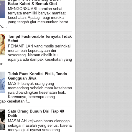
Bakar Kalori & Bentuk Otot
MENGONSUMSI camilan sehat
ternyata memiliki banyak manfaat
kesehatan. Apalagi, bagi mereka
yang tengah giat menurunkan berat
o...
Tampil Fashionable Ternyata Tidak
Sehat
PENAMPILAN yang modis seringkali
menambah kepercayaan diri
seseorang. Namun dibalik itu,
rupanya ada dampak kesehatan yang
an. ...
Tidak Puas Kondisi Fisik, Tanda
Gangguan Jiwa
MASIH banyak orang yang
memandang sebelah mata kesehatan
jiwa dibandingkan kesehatan fisik.
Karenanya, beberapa orang
ap kesehatan f...
Satu Orang Bunuh Diri Tiap 40
Detik
MASALAH kejiwaan harus dianggap
sebagai masalah yang serius, karena
menyangkut nyawa seseorang.