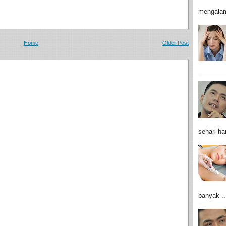
mengalam
Home
Older Post
sehari-har
banyak ..