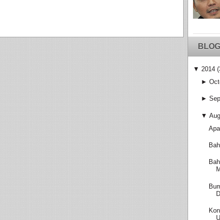
BLOG
▼
2014
(
►
Oct
►
Sep
▼
Aug
Apa
Bah
Bah
M
Bum
D
Kon