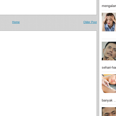
mengalam
Home
Older Post
sehari-har
banyak ..