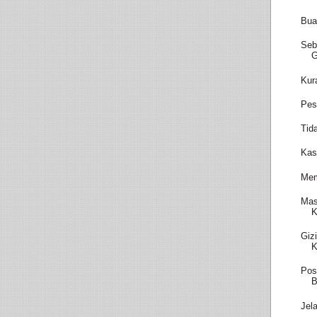
Bua
Seb
Kur
Pes
Tid
Kas
Mem
Mas
K
Giz
K
Pos
B
Jel