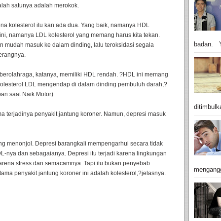
Salah satunya adalah merokok.
a kolesterol itu kan ada dua. Yang baik, namanya HDL
t ini, namanya LDL kolesterol yang memang harus kita tekan.
badan. Y
in mudah masuk ke dalam dinding, lalu teroksidasi segala
erangnya.
 berolahraga, katanya, memiliki HDL rendah. ?HDL ini memang
kolesterol LDL mengendap di dalam dinding pembuluh darah,?
pan saat Naik Motor)
ditimbulk
 terjadinya penyakit jantung koroner. Namun, depresi masuk
ang menonjol. Depresi barangkali mempengarhui secara tidak
L-nya dan sebagaianya. Depresi itu terjadi karena lingkungan
karena stress dan semacamnya. Tapi itu bukan penyebab
mengangg
a penyakit jantung koroner ini adalah kolesterol,?jelasnya.