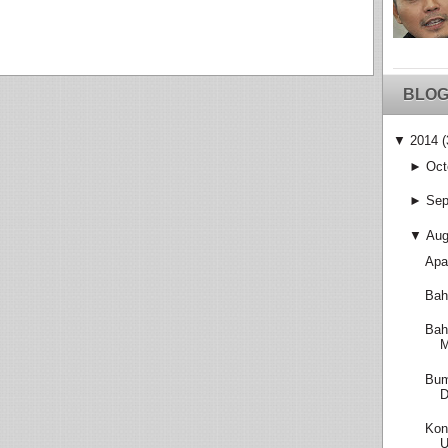
BLOG
▼
2014
(
►
Oct
►
Sep
▼
Aug
Apa
Bah
Bah
M
Bum
D
Kon