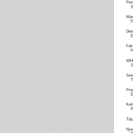
Pen
S
Wam
P
Det
E
Fak
H
WHO
2
Ser
T
Pro
D
Keh
P
Tid
Nye