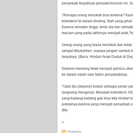
penyebab terjadinya penyakit koroner ini. 
?Kenapa orang merokok bisa terkena? Karen
kolesterol di dalam dinding. Nah yang jaha
Karena semakin tinggi, tentu dia kan semak
macam yang pada akhirnya menjadi plak,?t
Orang-orang yang biasa merokok dan tidak
sangat dibutuhkan, supaya jangan sampai 
lanjutnya. (Baca: Hindari Anak Duduk di De
Depresi memang tidak menjadi pemicu utama
ke dalam salah satu faktor penyebabnya.
?Jadi dia (depresi) bukan sebagai peran y
langsung mengenai. Masalah kolesterol, HD
yang kadang-kadang gak bisa kita hindari 
pokoknya karena yang menjadi penyebab utam
(fik)
»
Posted in: