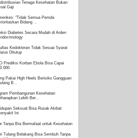
distribusian Tenaga Kesehatan Bukan
oal Gaji
enkes: ''Tidak Semua Pemda
rioritaskan Bidang ...
eksi Diabetes Secara Mudah di Arden
ndocrinology
ultas Kedokteran Tidak Sesuai Syarat
arus Ditutup
 Prediksi Korban Ebola Bisa Capai
0.000
ing Pakai High Heels Berisiko Gangguan
ulang B...
gram Pembangunan Kesehatan
iharapkan Lebih Ber...
idupan Seksual Bisa Rusak Akibat
enyakit Ini
ur Tanpa Bra Bermafaat untuk Kesehatan
ri Tulang Belakang Bisa Sembuh Tanpa