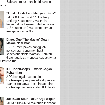
Bahkan, kasus bunuh diri karena
i ga...
''Tidak Boleh Lagi Menyebut Gila''
PADA 8 Agustus 2014, Undang-
Undang Kesehatan Jiwa mulai
berlaku di Indonesia. Bila berbicara
UU Kesehatan Jiwa, tentu semua
mengenal nama No...
Diare, Oge 'The Master' Ogah
Makan Nasi Box
DIARE merupakan gangguan
pencernaan yang membuat
seseorang tidak nyaman. Bahkan,
diare juga bisa mengganggu aktivitas
i karena tub...
IUD, Kontrasepsi Favorit Cegah
Kehamilan
ADA berbagai macam alat
kontrasepsi yang tersedia di pasaran.
Namun biasanya, jenis intrauterine
contraceptive device atau IUD lebih
.
Jus Buah Bikin Tubuh Oge Segar
MENGONSUMSI makanan-makanan