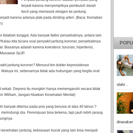
terjadi karena menyempitnya pembuluh darah
kecil yang memasok oksigen ke jantung.
erjadi karena adanya plak pada dinding arteri. (Baca: Kematian
n)
ni tidaklah tunggal. Ada banyak faktor penyebabnya, antara lain
. ?Kalau kita bicara soal penyakit jantung koroner, penyebabnya
POPU
. Biasanya adalah karena kolesterol, turunan, hipertensi,
d Munawar SpJP.
akit jantung koroner? Menurut tim dokter kepresidenan
 Waluya ini, sebenarnya tidak ada hubungan yang begitu erat
olahr...
 sekali. Depresi itu mungkin hanya memengaruhi secara tidak
bin William, Jangan Abaikan Kesehatan Mental)
ih banyak ditemui pada pria yang berusia di atas 40 tahun.?
melindungi dia. Perempuan bisa terkena, tapi jauh lebih jarang
bungnya.
dirasakan
kesehatan jantung, kebiasaan buruk yang lain bisa menjadi