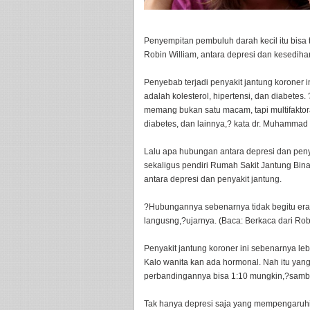
Penyempitan pembuluh darah kecil itu bisa t
Robin William, antara depresi dan kesediha
Penyebab terjadi penyakit jantung koroner i
adalah kolesterol, hipertensi, dan diabetes
memang bukan satu macam, tapi multifaktoral
diabetes, dan lainnya,? kata dr. Muhamma
Lalu apa hubungan antara depresi dan peny
sekaligus pendiri Rumah Sakit Jantung Bina
antara depresi dan penyakit jantung.
?Hubungannya sebenarnya tidak begitu erat
langusng,?ujarnya. (Baca: Berkaca dari Ro
Penyakit jantung koroner ini sebenarnya leb
Kalo wanita kan ada hormonal. Nah itu yang 
perbandingannya bisa 1:10 mungkin,?sam
Tak hanya depresi saja yang mempengaruhi 