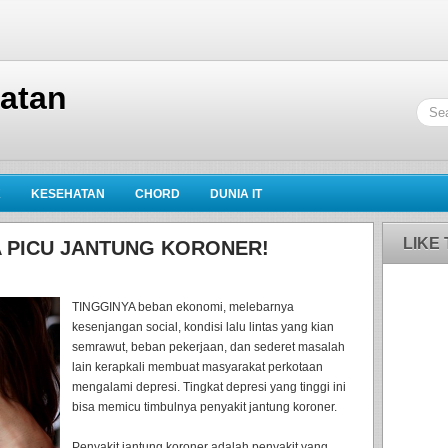
hatan
K
KESEHATAN
CHORD
DUNIA IT
LIKE
SA PICU JANTUNG KORONER!
TINGGINYA beban ekonomi, melebarnya
kesenjangan social, kondisi lalu lintas yang kian
semrawut, beban pekerjaan, dan sederet masalah
lain kerapkali membuat masyarakat perkotaan
mengalami depresi. Tingkat depresi yang tinggi ini
bisa memicu timbulnya penyakit jantung koroner.
Penyakit jantung koroner adalah penyakit yang