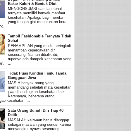
Bakar Kalori & Bentuk Otot
MENGONSUMSI camilan sehat
ternyata memiliki banyak manfaat
kesehatan. Apalagi, bagi mereka
yang tengah giat menurunkan berat
o...
Tampil Fashionable Ternyata Tidak
Sehat
PENAMPILAN yang modis seringkali
menambah kepercayaan diri
seseorang. Namun dibalik itu,
rupanya ada dampak kesehatan yang
an. ...
Tidak Puas Kondisi Fisik, Tanda
Gangguan Jiwa
MASIH banyak orang yang
memandang sebelah mata kesehatan
jiwa dibandingkan kesehatan fisik.
Karenanya, beberapa orang
ap kesehatan f...
Satu Orang Bunuh Diri Tiap 40
Detik
MASALAH kejiwaan harus dianggap
sebagai masalah yang serius, karena
menyangkut nyawa seseorang.