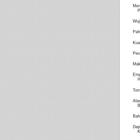
Men
P
Wuj
Pah
Kua
Per
Mak
Emp
H
Tom
Ala
B
Bah
Dap
K