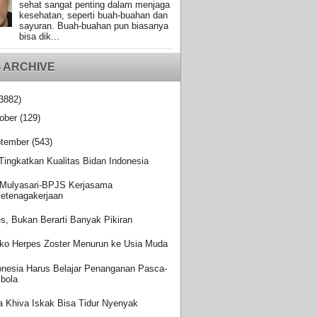
sehat sangat penting dalam menjaga
kesehatan, seperti buah-buahan dan
sayuran. Buah-buahan pun biasanya
bisa dik...
 ARCHIVE
3882)
ober
(129)
tember
(543)
 Tingkatkan Kualitas Bidan Indonesia
Mulyasari-BPJS Kerjasama
etenagakerjaan
es, Bukan Berarti Banyak Pikiran
iko Herpes Zoster Menurun ke Usia Muda
onesia Harus Belajar Penanganan Pasca-
bola
a Khiva Iskak Bisa Tidur Nyenyak