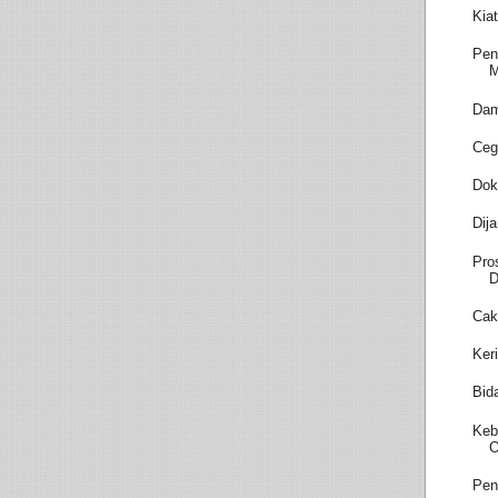
Kia
Pen
M
Dam
Ceg
Dok
Dij
Pro
D
Cak
Ker
Bid
Keb
O
Pen