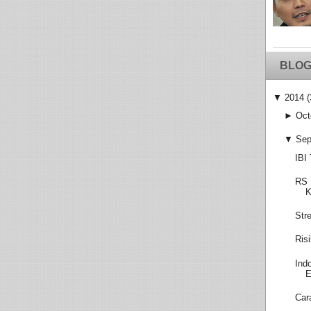
BLOG
▼
2014
(
►
Oct
▼
Sep
IBI
RS 
K
Str
Ris
Ind
E
Car