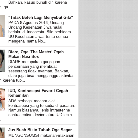
Bahkan, kasus bunuh diri karena
i ga...
''Tidak Boleh Lagi Menyebut Gila''
PADA 8 Agustus 2014, Undang-
Undang Kesehatan Jiwa mulai
berlaku di Indonesia. Bila berbicara
UU Kesehatan Jiwa, tentu semua
mengenal nama No...
Diare, Oge 'The Master' Ogah
Makan Nasi Box
DIARE merupakan gangguan
pencernaan yang membuat
seseorang tidak nyaman. Bahkan,
diare juga bisa mengganggu aktivitas
i karena tub...
IUD, Kontrasepsi Favorit Cegah
Kehamilan
ADA berbagai macam alat
kontrasepsi yang tersedia di pasaran.
Namun biasanya, jenis intrauterine
contraceptive device atau IUD lebih
.
Jus Buah Bikin Tubuh Oge Segar
MENGONSUMSI makanan-makanan