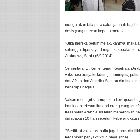
mengatakan bila para calon jamaah haji be
dosis yang relevan kepada mereka.
?Jika mereka belum melakukannya, maka ak
sehingga diperkaya dengan kekebalan terh
Arabnews, Sabtu (6/9/2014).
Sementara itu, Kementerian Kesehatan Arab 
vaksinasi penyakit kuning, meningitis, poli
dari Afrika dan Amerika Selatan diminta me
beberapa negara.
Vaksin meningitis merupakan kewajiban bagi
batuk dan tetesan liur dari orang yang t
Kesehatan Arab Saudi telah menerbitkan per
didapatkan 10 hari sebelum keberangkatan
?Sertifikat vaksinasi polio juga harus dimil
terdampak penyakit,? tutupnya. (hna)