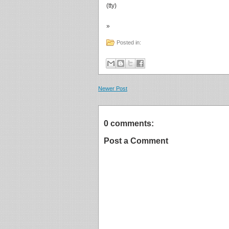
(tty)
»
Posted in:
Newer Post
0 comments:
Post a Comment