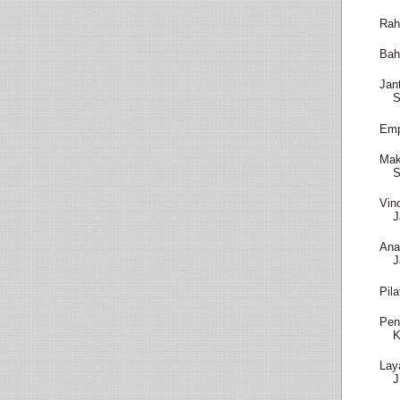
Rah
Bah
Jan
S
Emp
Mak
S
Vin
J
Ana
J
Pil
Pen
K
Lay