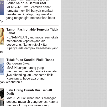
Bakar Kalori & Bentuk Otot
MENGONSUMSI camilan sehat
ternyata memiliki banyak manfaat
kesehatan. Apalagi, bagi mereka
yang tengah giat menurunkan berat
o...
Tampil Fashionable Ternyata Tidak
Sehat
PENAMPILAN yang modis seringkali
menambah kepercayaan diri
seseorang. Namun dibalik itu,
rupanya ada dampak kesehatan yang
an. ...
Tidak Puas Kondisi Fisik, Tanda
Gangguan Jiwa
MASIH banyak orang yang
memandang sebelah mata kesehatan
jiwa dibandingkan kesehatan fisik.
Karenanya, beberapa orang
ap kesehatan f...
Satu Orang Bunuh Diri Tiap 40
Detik
MASALAH kejiwaan harus dianggap
sebagai masalah yang serius, karena
menyangkut nyawa seseorang.