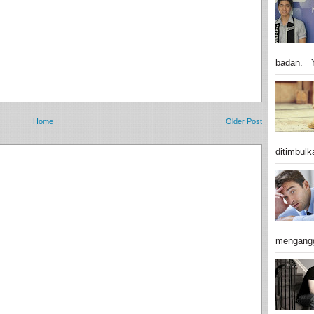
badan. Y
Home
Older Post
ditimbulk
mengangg