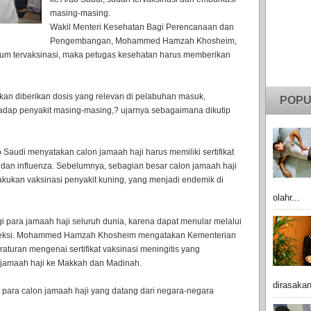
masing-masing.
Wakil Menteri Kesehatan Bagi Perencanaan dan
Pengembangan, Mohammed Hamzah Khosheim,
lum tervaksinasi, maka petugas kesehatan harus memberikan
an diberikan dosis yang relevan di pelabuhan masuk,
POPU
adap penyakit masing-masing,? ujarnya sebagaimana dikutip
Saudi menyatakan calon jamaah haji harus memiliki sertifikat
o, dan influenza. Sebelumnya, sebagian besar calon jamaah haji
lakukan vaksinasi penyakit kuning, yang menjadi endemik di
olahr...
 para jamaah haji seluruh dunia, karena dapat menular melalui
erinfeksi. Mohammed Hamzah Khosheim mengatakan Kementerian
aturan mengenai sertifikat vaksinasi meningitis yang
 jamaah haji ke Makkah dan Madinah.
dirasakan
iki para calon jamaah haji yang datang dari negara-negara