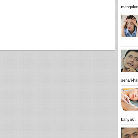
mengalam
sehari-har
banyak ..