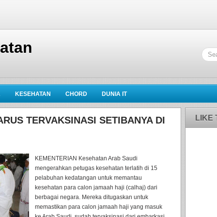
hatan
K
KESEHATAN
CHORD
DUNIA IT
LIKE
RUS TERVAKSINASI SETIBANYA DI
KEMENTERIAN Kesehatan Arab Saudi
mengerahkan petugas kesehatan terlatih di 15
pelabuhan kedatangan untuk memantau
kesehatan para calon jamaah haji (calhaj) dari
berbagai negara. Mereka ditugaskan untuk
memastikan para calon jamaah haji yang masuk
ke Arab Saudi, sudah tervaksinasi dari embarkasi