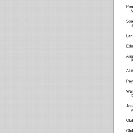
Pem
M
Soa
d
Lan
Edu
Ang
P
Aki
Pey
Wam
D
Jag
V
Ola
Ola