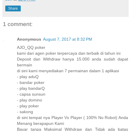
Share
1 comment:
Anonymous
August 7, 2017 at 8:32 PM
AJO_QQ poker
kami dari agen poker terpercaya dan terbaik di tahun ini
Deposit dan Withdraw hanya 15.000 anda sudah dapat
bermain
di sini kami menyediakan 7 permainan dalam 1 aplikasi
- play aduQ
- bandar poker
- play bandarQ
- capsa sunsun
- play domino
- play poker
- sakong
di sini tempat nya Player Vs Player ( 100% No Robot) Anda
Menang berapapun Kami
Bayar tanpa Maksimal Withdraw dan Tidak ada batas