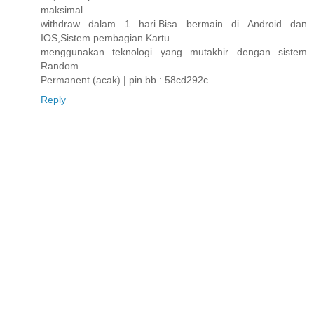
maksimal
withdraw dalam 1 hari.Bisa bermain di Android dan
IOS,Sistem pembagian Kartu
menggunakan teknologi yang mutakhir dengan sistem
Random
Permanent (acak) | pin bb : 58cd292c.
Reply