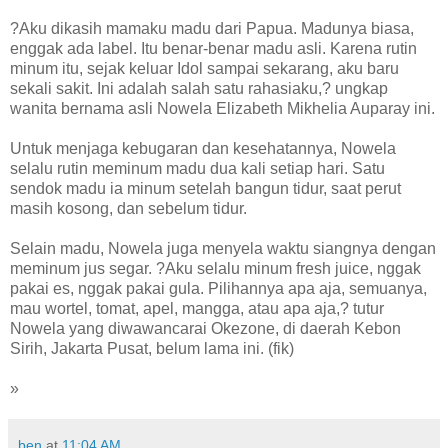
?Aku dikasih mamaku madu dari Papua. Madunya biasa,
enggak ada label. Itu benar-benar madu asli. Karena rutin
minum itu, sejak keluar Idol sampai sekarang, aku baru
sekali sakit. Ini adalah salah satu rahasiaku,? ungkap
wanita bernama asli Nowela Elizabeth Mikhelia Auparay ini.
Untuk menjaga kebugaran dan kesehatannya, Nowela
selalu rutin meminum madu dua kali setiap hari. Satu
sendok madu ia minum setelah bangun tidur, saat perut
masih kosong, dan sebelum tidur.
Selain madu, Nowela juga menyela waktu siangnya dengan
meminum jus segar. ?Aku selalu minum fresh juice, nggak
pakai es, nggak pakai gula. Pilihannya apa aja, semuanya,
mau wortel, tomat, apel, mangga, atau apa aja,? tutur
Nowela yang diwawancarai Okezone, di daerah Kebon
Sirih, Jakarta Pusat, belum lama ini. (fik)
»
ben
at
11:04 AM