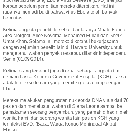
studi terbaru tentang Ebola Virus Desease (EVD) menjadi
korban sebelum penelitian mereka diterbitkan. Hal ini
rupanya menjadi bukti bahwa virus Ebola telah banyak
bermutasi.
Kelima anggota peneliti tersebut diantaranya Mbalu Fonnie,
Alex Moigboi, Alice Kovoma, Mohamed Fullah dan Sheik
Umar Khan. Selama ini, mereka diketahui bekerjasama
dengan sejumlah peneliti lain di Harvard University untuk
mengetahui wabah penyakit tersebut, dilansir Independent,
Senin (01/09/2014).
Kelima orang tersebut juga dikenal sebagai anggota tim
demam Lassa Kenema Government Hospital (KGH). Lassa
adalah infeksi demam yang memiliki gejala mirip dengan
Ebola.
Mereka melakukan pengurutan nukleotida DNA virus dari 78
pasien dan menelusuri wabah di Sierra Leone sampai ke
pemakaman seorang penyembuh, yang pernah dihadiri oleh
wanita hamil dan seorang wanita lain pasien KGH yang
terinfeksi EVD. (Baca: Warga Kongo Meninggal Akibat
Ebola)