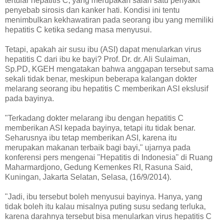
tertular hepatitis C, yang merupakan salah satu penyakit
penyebab sirosis dan kanker hati. Kondisi ini tentu
menimbulkan kekhawatiran pada seorang ibu yang memiliki
hepatitis C ketika sedang masa menyusui.
Tetapi, apakah air susu ibu (ASI) dapat menularkan virus
hepatitis C dari ibu ke bayi? Prof. Dr. dr. Ali Sulaiman,
Sp.PD, KGEH mengatakan bahwa anggapan tersebut sama
sekali tidak benar, meskipun beberapa kalangan dokter
melarang seorang ibu hepatitis C memberikan ASI ekslusif
pada bayinya.
"Terkadang dokter melarang ibu dengan hepatitis C
memberikan ASI kepada bayinya, tetapi itu tidak benar.
Seharusnya ibu tetap memberikan ASI, karena itu
merupakan makanan terbaik bagi bayi," ujarnya pada
konferensi pers mengenai "Hepatitis di Indonesia" di Ruang
Maharmardjono, Gedung Kemenkes RI, Rasuna Said,
Kuningan, Jakarta Selatan, Selasa, (16/9/2014).
"Jadi, ibu tersebut boleh menyusui bayinya. Hanya, yang
tidak boleh itu kalau misalnya puting susu sedang terluka,
karena darahnya tersebut bisa menularkan virus hepatitis C