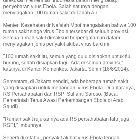
dilakukan Pemerintah Indonesia dalam menghadapi
penyebaran virus Ebola. Salah satunya dengan
menyiagakan 100 rumah sakit di Tanah Air.
Menteri Kesehatan dr Nafsiah Mboi mengatakan bahwa 100
rumah sakit siaga virus Ebola tersebar di seluuh provinsi.
Semua rumah sakit dimaksud berpengalaman dalam
menyiagakan jenis penyakit akibat virus baru ini.
"100 rumah sakit itu, semua yang dulu disiapkan untuk flu
burung, sudah disiapkan lagi. Ada di semua provinsi,"
katanya di Kantor Kemenkes, Jakarta, Senin (18/8/2014).
Sementara, di Jakarta sendiri, ada beberapa rumah sakit
yang disiapkan untuk menangani virus Ebola. Di antaranya,
RS Persahabatan dan RSPI Sulianti Saroso. (Baca:
Pemerintah Terus Awasi Perkembangan Ebola di Arab
Saudi)
"Rumah sakit rujukannya ada RS persahabatan lalu juga
RSPI," imbuhnya.
Seperti diketahui, penyakit akibat virus Ebola tengah