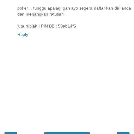
poker .. tunggu apalagi gan ayo segera daftar kan diri anda
dan menangkan ratusan
juta rupiah | PIN BB : 58ab14f5
Reply