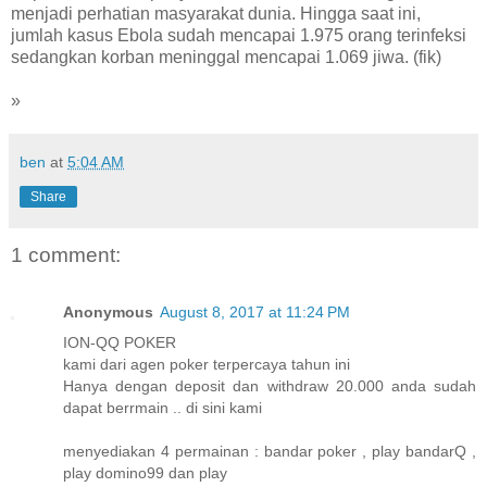
menjadi perhatian masyarakat dunia. Hingga saat ini,
jumlah kasus Ebola sudah mencapai 1.975 orang terinfeksi
sedangkan korban meninggal mencapai 1.069 jiwa. (fik)
»
ben
at
5:04 AM
Share
1 comment:
Anonymous
August 8, 2017 at 11:24 PM
ION-QQ POKER
kami dari agen poker terpercaya tahun ini
Hanya dengan deposit dan withdraw 20.000 anda sudah
dapat berrmain .. di sini kami
menyediakan 4 permainan : bandar poker , play bandarQ ,
play domino99 dan play