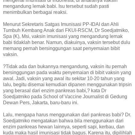
mengenai imunisasi di Indonesia, di antaranya vaksin
mengandung lemak babi. Isu tersebut sudah pasti
menimbulkan berbagai reaksi.
Menurut Sekretaris Satgas Imunisasi PP-IDAI dan Ahli
Tumbuh Kembang Anak dari FKUI-RSCM, Dr Soedjatmiko,
Spa (K), Msi, vaksin imunisasi yang mengandung lemak
babi tidaklah benar. Namun, diakuinya, vaksin tersebut dulu
memang pernah bersinggungan saat penyemaian bibit
vaksin.
?Tidak ada dan bukannya mengandung, vaksin itu pernah
bersinggungan pada waktu penyemaian di bibit vaksin yang
awal. Jadi, vaksin yang awal itu sekitar 10-20 tahun yang
lalu, begitu disemai kemudian dipanen menggunakan tripsin
yang berasal dari enzim pankreas babi,? kata Dr
Soedjatmiko pada School of Vaccine Journalist di Gedung
Dewan Pers, Jakarta, baru-baru ini.
Lalu, mengapa harus menggunakan dari pankreas babi? Dr.
Soedjatmiko mengatakan bahwa bila menggunakan dari
enzim pankreas hewan lainnya, seperti sapi, kerbau, dan
kuda maka hasil imunisasi tidak bagus. Karena itu, dipilihlah