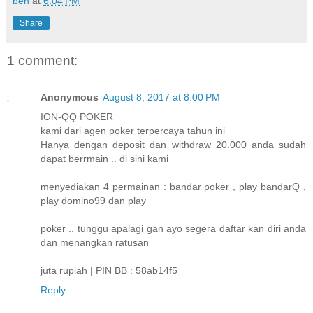
ben
at
6:04 PM
Share
1 comment:
Anonymous
August 8, 2017 at 8:00 PM
ION-QQ POKER
kami dari agen poker terpercaya tahun ini
Hanya dengan deposit dan withdraw 20.000 anda sudah
dapat berrmain .. di sini kami
menyediakan 4 permainan : bandar poker , play bandarQ ,
play domino99 dan play
poker .. tunggu apalagi gan ayo segera daftar kan diri anda
dan menangkan ratusan
juta rupiah | PIN BB : 58ab14f5
Reply