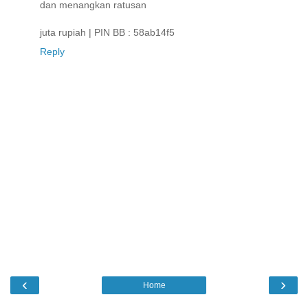
dan menangkan ratusan
juta rupiah | PIN BB : 58ab14f5
Reply
‹
›
Home