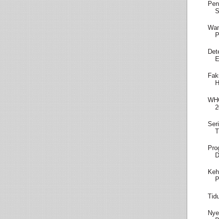
Pen
S
Wam
P
Det
E
Fak
H
WHO
2
Ser
T
Pro
D
Keh
P
Tid
Nye