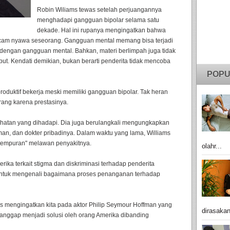
Robin Wiliams tewas setelah perjuangannya
menghadapi gangguan bipolar selama satu
dekade. Hal ini rupanya mengingatkan bahwa
cam nyawa seseorang. Gangguan mental memang bisa terjadi
 dengan gangguan mental. Bahkan, materi berlimpah juga tidak
. Kendati demikian, bukan berarti penderita tidak mencoba
POPU
roduktif bekerja meski memiliki gangguan bipolar. Tak heran
orang karena prestasinya.
sehatan yang dihadapi. Dia juga berulangkali mengungkapkan
man, dan dokter pribadinya. Dalam waktu yang lama, Williams
rtempuran" melawan penyakitnya.
olahr...
rika terkait stigma dan diskriminasi terhadap penderita
untuk mengenali bagaimana proses penanganan terhadap
ms mengingatkan kita pada aktor Philip Seymour Hoffman yang
dirasakan
anggap menjadi solusi oleh orang Amerika dibanding