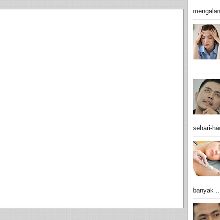
mengalam
sehari-har
banyak ..