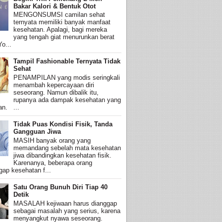
Bakar Kalori & Bentuk Otot
MENGONSUMSI camilan sehat
ternyata memiliki banyak manfaat
kesehatan. Apalagi, bagi mereka
yang tengah giat menurunkan berat
o...
Tampil Fashionable Ternyata Tidak
Sehat
PENAMPILAN yang modis seringkali
menambah kepercayaan diri
seseorang. Namun dibalik itu,
rupanya ada dampak kesehatan yang
an. ...
Tidak Puas Kondisi Fisik, Tanda
Gangguan Jiwa
MASIH banyak orang yang
memandang sebelah mata kesehatan
jiwa dibandingkan kesehatan fisik.
Karenanya, beberapa orang
ap kesehatan f...
Satu Orang Bunuh Diri Tiap 40
Detik
MASALAH kejiwaan harus dianggap
sebagai masalah yang serius, karena
menyangkut nyawa seseorang.