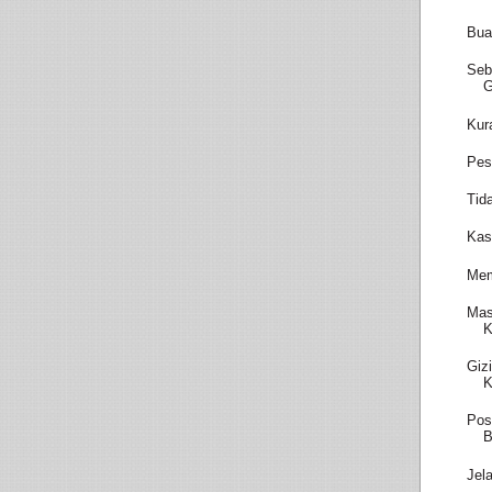
Bua
Seb
Kur
Pes
Tid
Kas
Mem
Mas
K
Giz
K
Pos
B
Jel