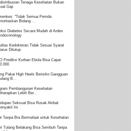
distribusian Tenaga Kesehatan Bukan
oal Gaji
enkes: ''Tidak Semua Pemda
rioritaskan Bidang ...
eksi Diabetes Secara Mudah di Arden
ndocrinology
ultas Kedokteran Tidak Sesuai Syarat
arus Ditutup
 Prediksi Korban Ebola Bisa Capai
0.000
ing Pakai High Heels Berisiko Gangguan
ulang B...
gram Pembangunan Kesehatan
iharapkan Lebih Ber...
idupan Seksual Bisa Rusak Akibat
enyakit Ini
ur Tanpa Bra Bermafaat untuk Kesehatan
ri Tulang Belakang Bisa Sembuh Tanpa