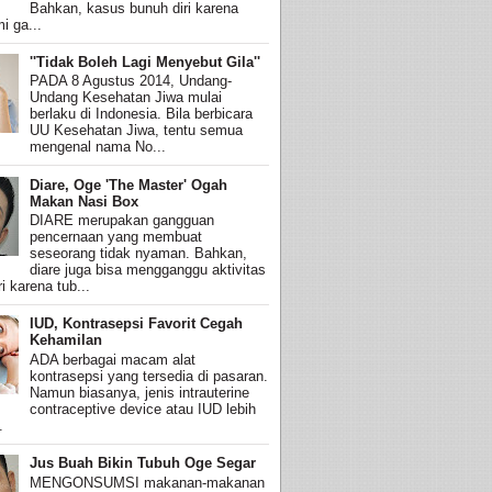
Bahkan, kasus bunuh diri karena
i ga...
''Tidak Boleh Lagi Menyebut Gila''
PADA 8 Agustus 2014, Undang-
Undang Kesehatan Jiwa mulai
berlaku di Indonesia. Bila berbicara
UU Kesehatan Jiwa, tentu semua
mengenal nama No...
Diare, Oge 'The Master' Ogah
Makan Nasi Box
DIARE merupakan gangguan
pencernaan yang membuat
seseorang tidak nyaman. Bahkan,
diare juga bisa mengganggu aktivitas
i karena tub...
IUD, Kontrasepsi Favorit Cegah
Kehamilan
ADA berbagai macam alat
kontrasepsi yang tersedia di pasaran.
Namun biasanya, jenis intrauterine
contraceptive device atau IUD lebih
.
Jus Buah Bikin Tubuh Oge Segar
MENGONSUMSI makanan-makanan