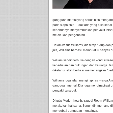
gangguan mental yang serius bisa mengan
pada siapa saja. Tidak ada yang bisa kebal
sepenuhnya menyembuhkan penyakit tersebut
melakukan pengobatan.
Dalam kasus Williams, dia tetap hidup dan p
jika, Williams berhasil membuat iri banyak 
William sendiri terbuka dengan kondisi ke
kepedulian dan dukungan dari keluarga, te
diketahui lebih berhasil memenangkan "pe
Williams juga telah menginspirasi warga Ame
gangguan mental. Dia juga menginspirasi 
penyakit tersebut.
Dikutip Modernhealth, tragedi Robin Willia
melakukan hal sama. Bunuh diri memang di
mengobati gangguan mentalnya.