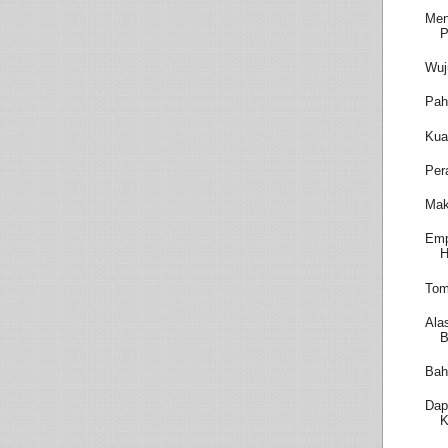
Men
P
Wuj
Pah
Kua
Per
Mak
Emp
H
Tom
Ala
B
Bah
Dap
K