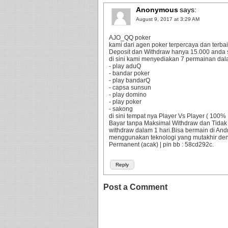
Anonymous
says:
August 9, 2017 at 3:29 AM
AJO_QQ poker
kami dari agen poker terpercaya dan terbaik
Deposit dan Withdraw hanya 15.000 anda 
di sini kami menyediakan 7 permainan dala
- play aduQ
- bandar poker
- play bandarQ
- capsa sunsun
- play domino
- play poker
- sakong
di sini tempat nya Player Vs Player ( 10
Bayar tanpa Maksimal Withdraw dan Tidak
withdraw dalam 1 hari.Bisa bermain di An
menggunakan teknologi yang mutakhir d
Permanent (acak) | pin bb : 58cd292c.
Reply
Post a Comment