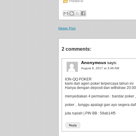
Posted in:
Newer Post
2 comments:
Anonymous
says:
August 8, 2017 at 3:46 AM
ION-QQ POKER
kami dari agen poker terpercaya tahun ini
Hanya dengan deposit dan withdraw 20.000 
menyediakan 4 permainan : bandar poker ,
poker .. tunggu apalagi gan ayo segera da
juta rupiah | PIN BB : 58ab14f5
Reply