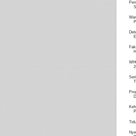
Pen
S
Wam
P
Det
E
Fak
H
WHO
2
Ser
T
Pro
D
Keh
P
Tid
Nye