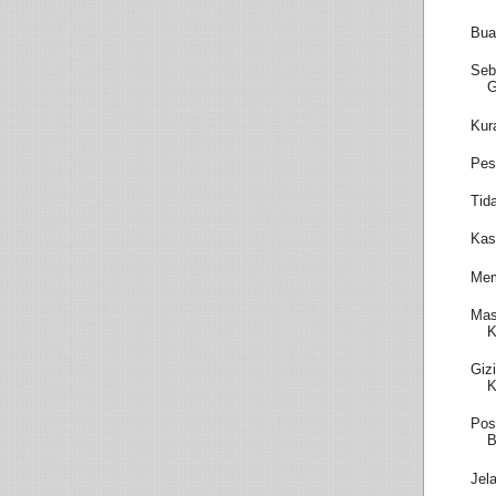
Bua
Seb
Kur
Pes
Tid
Kas
Mem
Mas
K
Giz
K
Pos
B
Jel