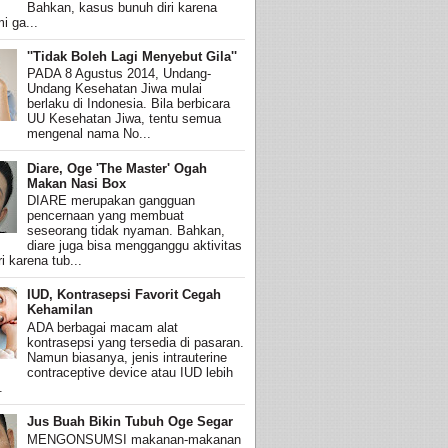
Bahkan, kasus bunuh diri karena
i ga...
''Tidak Boleh Lagi Menyebut Gila''
PADA 8 Agustus 2014, Undang-
Undang Kesehatan Jiwa mulai
berlaku di Indonesia. Bila berbicara
UU Kesehatan Jiwa, tentu semua
mengenal nama No...
Diare, Oge 'The Master' Ogah
Makan Nasi Box
DIARE merupakan gangguan
pencernaan yang membuat
seseorang tidak nyaman. Bahkan,
diare juga bisa mengganggu aktivitas
i karena tub...
IUD, Kontrasepsi Favorit Cegah
Kehamilan
ADA berbagai macam alat
kontrasepsi yang tersedia di pasaran.
Namun biasanya, jenis intrauterine
contraceptive device atau IUD lebih
.
Jus Buah Bikin Tubuh Oge Segar
MENGONSUMSI makanan-makanan