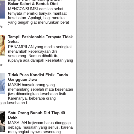
Bakar Kalori & Bentuk Otot
MENGONSUMSI camilan sehat
ternyata memiliki banyak manfaat
kesehatan. Apalagi, bagi mereka
yang tengah giat menurunkan berat
o...
Tampil Fashionable Ternyata Tidak
Sehat
PENAMPILAN yang modis seringkali
menambah kepercayaan diri
seseorang. Namun dibalik itu,
rupanya ada dampak kesehatan yang
an. ...
Tidak Puas Kondisi Fisik, Tanda
Gangguan Jiwa
MASIH banyak orang yang
memandang sebelah mata kesehatan
jiwa dibandingkan kesehatan fisik.
Karenanya, beberapa orang
ap kesehatan f...
Satu Orang Bunuh Diri Tiap 40
Detik
MASALAH kejiwaan harus dianggap
sebagai masalah yang serius, karena
menyangkut nyawa seseorang.