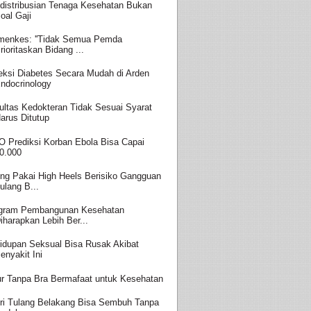
distribusian Tenaga Kesehatan Bukan
oal Gaji
enkes: ''Tidak Semua Pemda
rioritaskan Bidang ...
eksi Diabetes Secara Mudah di Arden
ndocrinology
ultas Kedokteran Tidak Sesuai Syarat
arus Ditutup
 Prediksi Korban Ebola Bisa Capai
0.000
ing Pakai High Heels Berisiko Gangguan
ulang B...
gram Pembangunan Kesehatan
iharapkan Lebih Ber...
idupan Seksual Bisa Rusak Akibat
enyakit Ini
ur Tanpa Bra Bermafaat untuk Kesehatan
ri Tulang Belakang Bisa Sembuh Tanpa