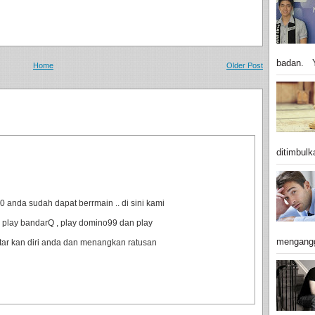
badan. Y
Home
Older Post
ditimbulk
anda sudah dapat berrmain .. di sini kami
 play bandarQ , play domino99 dan play
mengangg
ftar kan diri anda dan menangkan ratusan