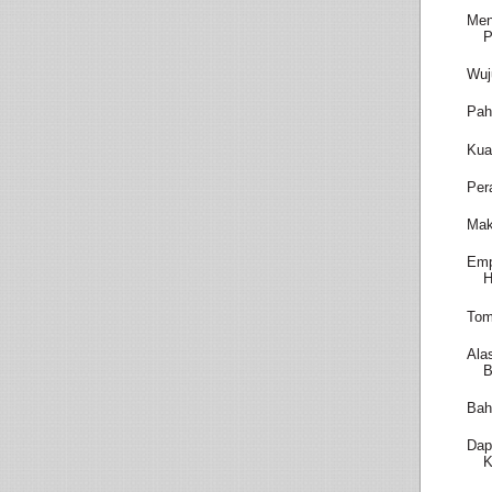
Men
P
Wuj
Pah
Kua
Per
Mak
Emp
H
Tom
Ala
B
Bah
Dap
K