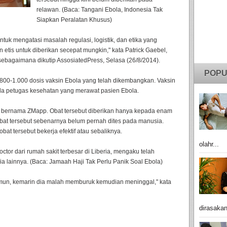
relawan. (Baca: Tangani Ebola, Indonesia Tak
Siapkan Peralatan Khusus)
uk mengatasi masalah regulasi, logistik, dan etika yang
etis untuk diberikan secepat mungkin," kata Patrick Gaebel,
sebagaimana dikutip AssosiatedPress, Selasa (26/8/2014).
POPU
800-1.000 dosis vaksin Ebola yang telah dikembangkan. Vaksin
ada petugas kesehatan yang merawat pasien Ebola.
 bernama ZMapp. Obat tersebut diberikan hanya kepada enam
bat tersebut sebenarnya belum pernah dites pada manusia.
bat tersebut bekerja efektif atau sebaliknya.
olahr...
tor dari rumah sakit terbesar di Liberia, mengaku telah
 lainnya. (Baca: Jamaah Haji Tak Perlu Panik Soal Ebola)
mun, kemarin dia malah memburuk kemudian meninggal," kata
dirasakan