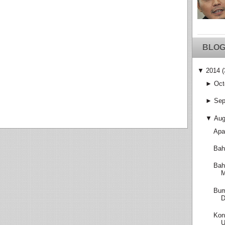
BLOG
▼
2014
(
►
Oct
►
Sep
▼
Aug
Apa
Bah
Bah
M
Bum
D
Kon