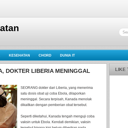
hatan
K
KESEHATAN
CHORD
DUNIA IT
LIKE
A, DOKTER LIBERIA MENINGGAL
SEORANG dokter dari Liberia, yang menerima
satu dosis obat uji coba Ebola, dilaporkan
meninggal. Secara terpisah, Kanada menolak
dikaitkan dengan pemberian obat tersebut.
Seperti diketahui, Kanada tengah menguji coba
vaksin untuk Ebola. Kendati demikian, vaksin
tersebut hingga kini belum diberikan pada