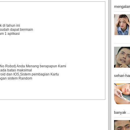
mengalam
 di tahun ini
sudah dapat bermain
m 1 aplikasi
0% No Robot) Anda Menang berapapun Kami
 ada batas maksimal
droid dan IOS,Sistem pembagian Kartu
sehari-har
engan sistem Random
banyak ..