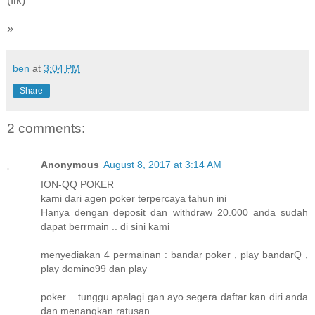
(fik)
»
ben
at
3:04 PM
Share
2 comments:
Anonymous
August 8, 2017 at 3:14 AM
ION-QQ POKER
kami dari agen poker terpercaya tahun ini
Hanya dengan deposit dan withdraw 20.000 anda sudah
dapat berrmain .. di sini kami
menyediakan 4 permainan : bandar poker , play bandarQ ,
play domino99 dan play
poker .. tunggu apalagi gan ayo segera daftar kan diri anda
dan menangkan ratusan