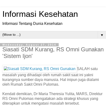
Informasi Kesehatan
Informasi Tentang Dunia Kesehatan
▼
Wednesday, August 27, 2014
Siasati SDM Kurang, RS Omni Gunakan
'Sistem Ijon'
SALAH satu
masalah yang dihadapi oleh rumah sakit saat ini yakni
kurangnya sumber daya manusia. Hal inipun juga dialami
oleh Rumah Sakit Omni Pulomas.
Kendati demikian, Dr Maria Theresia Yulita, MARS, Direktur
RS Omni Pulomas mengatakan ada strategi khusus yang
diterapkan untuk mengatasi masalah tersebut.