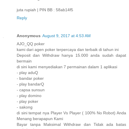
juta rupiah | PIN BB : 58ab14f5
Reply
Anonymous
August 9, 2017 at 4:53 AM
AJO_QQ poker
kami dari agen poker terpercaya dan terbaik di tahun ini
Deposit dan Withdraw hanya 15.000 anda sudah dapat
bermain
di sini kami menyediakan 7 permainan dalam 1 aplikasi
- play aduQ
- bandar poker
- play bandarQ
- capsa sunsun
- play domino
- play poker
- sakong
di sini tempat nya Player Vs Player ( 100% No Robot) Anda
Menang berapapun Kami
Bayar tanpa Maksimal Withdraw dan Tidak ada batas