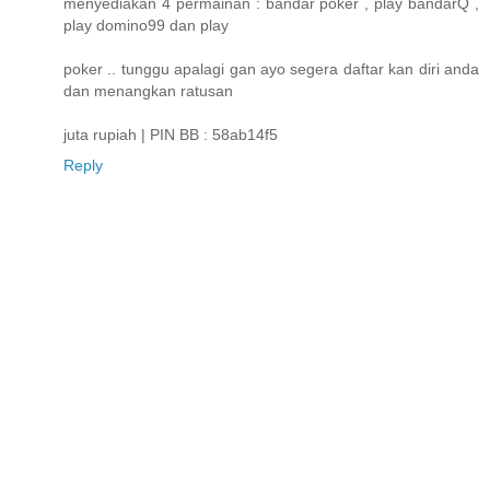
menyediakan 4 permainan : bandar poker , play bandarQ ,
play domino99 dan play
poker .. tunggu apalagi gan ayo segera daftar kan diri anda
dan menangkan ratusan
juta rupiah | PIN BB : 58ab14f5
Reply