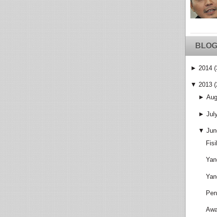
BLOG
►
2014
(
▼
2013
(
►
Aug
►
Jul
▼
Jun
Fis
Yan
Yan
Pen
Awa