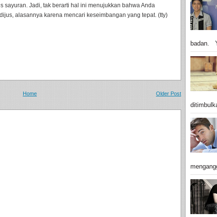
us sayuran. Jadi, tak berarti hal ini menujukkan bahwa Anda
jus, alasannya karena mencari keseimbangan yang tepat. (tty)
badan. Y
Home
Older Post
ditimbulk
mengangg