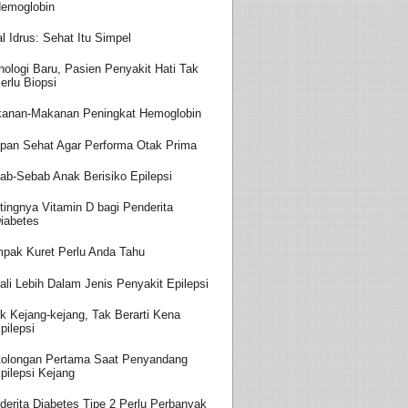
emoglobin
al Idrus: Sehat Itu Simpel
nologi Baru, Pasien Penyakit Hati Tak
erlu Biopsi
anan-Makanan Peningkat Hemoglobin
pan Sehat Agar Performa Otak Prima
ab-Sebab Anak Berisiko Epilepsi
tingnya Vitamin D bagi Penderita
iabetes
pak Kuret Perlu Anda Tahu
ali Lebih Dalam Jenis Penyakit Epilepsi
k Kejang-kejang, Tak Berarti Kena
pilepsi
tolongan Pertama Saat Penyandang
pilepsi Kejang
derita Diabetes Tipe 2 Perlu Perbanyak