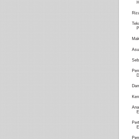
H
Riz
Tek
P
Mak
Asu
Seb
Pen
D
Dam
Ken
Ana
E
Per
E
Pen