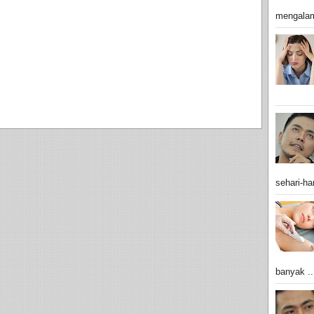
mengalam
sehari-har
banyak ..