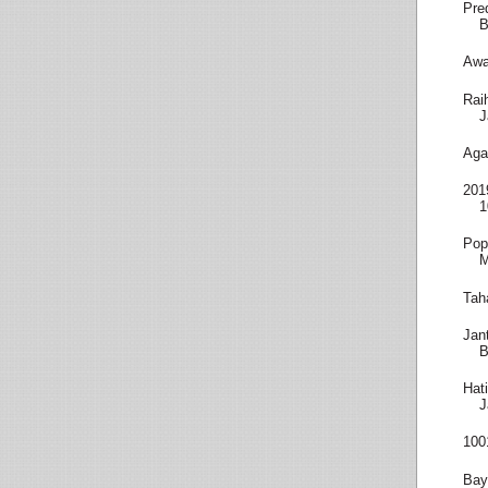
Pre
B
Awa
Rai
J
Aga
201
1
Pop
M
Tah
Jan
B
Hat
J
100
Bay