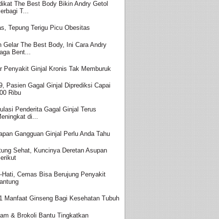
dikat The Best Body Bikin Andry Getol
erbagi T...
s, Tepung Terigu Picu Obesitas
h Gelar The Best Body, Ini Cara Andry
aga Bent...
r Penyakit Ginjal Kronis Tak Memburuk
9, Pasien Gagal Ginjal Diprediksi Capai
00 Ribu
ulasi Penderita Gagal Ginjal Terus
eningkat di...
apan Gangguan Ginjal Perlu Anda Tahu
tung Sehat, Kuncinya Deretan Asupan
erikut
i-Hati, Cemas Bisa Berujung Penyakit
antung
1 Manfaat Ginseng Bagi Kesehatan Tubuh
am & Brokoli Bantu Tingkatkan