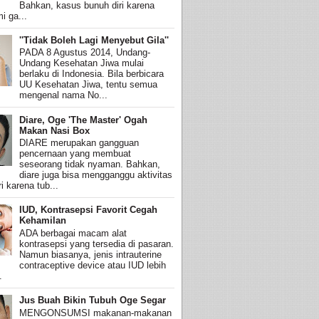
Bahkan, kasus bunuh diri karena
i ga...
''Tidak Boleh Lagi Menyebut Gila''
PADA 8 Agustus 2014, Undang-
Undang Kesehatan Jiwa mulai
berlaku di Indonesia. Bila berbicara
UU Kesehatan Jiwa, tentu semua
mengenal nama No...
Diare, Oge 'The Master' Ogah
Makan Nasi Box
DIARE merupakan gangguan
pencernaan yang membuat
seseorang tidak nyaman. Bahkan,
diare juga bisa mengganggu aktivitas
i karena tub...
IUD, Kontrasepsi Favorit Cegah
Kehamilan
ADA berbagai macam alat
kontrasepsi yang tersedia di pasaran.
Namun biasanya, jenis intrauterine
contraceptive device atau IUD lebih
.
Jus Buah Bikin Tubuh Oge Segar
MENGONSUMSI makanan-makanan