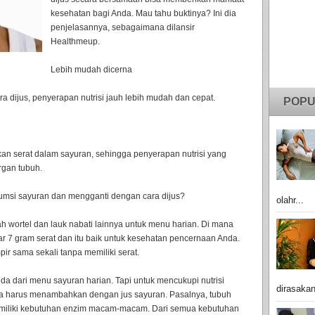
kesehatan bagi Anda. Mau tahu buktinya? Ini dia
penjelasannya, sebagaimana dilansir
Healthmeup.
Lebih mudah dicerna
 dijus, penyerapan nutrisi jauh lebih mudah dan cepat.
POPU
kan serat dalam sayuran, sehingga penyerapan nutrisi yang
rgan tubuh.
umsi sayuran dan mengganti dengan cara dijus?
olahr...
h wortel dan lauk nabati lainnya untuk menu harian. Di mana
r 7 gram serat dan itu baik untuk kesehatan pencernaan Anda.
mpir sama sekali tanpa memiliki serat.
da dari menu sayuran harian. Tapi untuk mencukupi nutrisi
dirasakan
a harus menambahkan dengan jus sayuran. Pasalnya, tubuh
memiliki kebutuhan enzim macam-macam. Dari semua kebutuhan