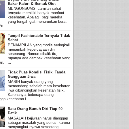
Bakar Kalori & Bentuk Otot
MENGONSUMSI camilan sehat
ternyata memiliki banyak manfaat
kesehatan. Apalagi, bagi mereka
yang tengah giat menurunkan berat
o...
Tampil Fashionable Ternyata Tidak
Sehat
PENAMPILAN yang modis seringkali
menambah kepercayaan diri
seseorang. Namun dibalik itu,
rupanya ada dampak kesehatan yang
an. ...
Tidak Puas Kondisi Fisik, Tanda
Gangguan Jiwa
MASIH banyak orang yang
memandang sebelah mata kesehatan
jiwa dibandingkan kesehatan fisik.
Karenanya, beberapa orang
ap kesehatan f...
Satu Orang Bunuh Diri Tiap 40
Detik
MASALAH kejiwaan harus dianggap
sebagai masalah yang serius, karena
menyangkut nyawa seseorang.