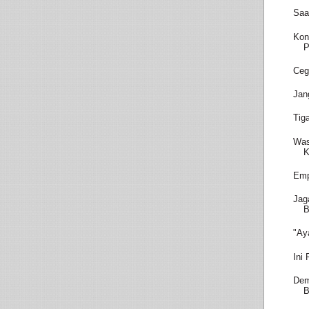
Saa
Kon
P
Ceg
Jan
Tig
Was
K
Emp
Jag
B
"Ay
Ini
Dem
B