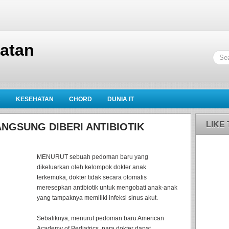
hatan
K
KESEHATAN
CHORD
DUNIA IT
LIKE
NGSUNG DIBERI ANTIBIOTIK
MENURUT sebuah pedoman baru yang
dikeluarkan oleh kelompok dokter anak
terkemuka, dokter tidak secara otomatis
meresepkan antibiotik untuk mengobati anak-anak
yang tampaknya memiliki infeksi sinus akut.
Sebaliknya, menurut pedoman baru American
Academy of Pediatrics, para dokter dapat