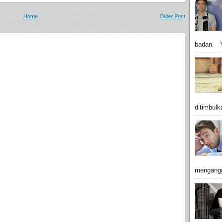
Home
Older Post
badan. Y
ditimbulk
mengangg