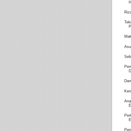
H
Riz
Tek
P
Mak
Asu
Seb
Pen
D
Dam
Ken
Ana
E
Per
E
Pen