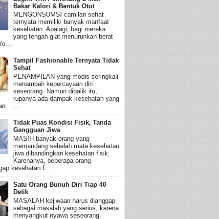
Bakar Kalori & Bentuk Otot
MENGONSUMSI camilan sehat
ternyata memiliki banyak manfaat
kesehatan. Apalagi, bagi mereka
yang tengah giat menurunkan berat
o...
Tampil Fashionable Ternyata Tidak
Sehat
PENAMPILAN yang modis seringkali
menambah kepercayaan diri
seseorang. Namun dibalik itu,
rupanya ada dampak kesehatan yang
an. ...
Tidak Puas Kondisi Fisik, Tanda
Gangguan Jiwa
MASIH banyak orang yang
memandang sebelah mata kesehatan
jiwa dibandingkan kesehatan fisik.
Karenanya, beberapa orang
ap kesehatan f...
Satu Orang Bunuh Diri Tiap 40
Detik
MASALAH kejiwaan harus dianggap
sebagai masalah yang serius, karena
menyangkut nyawa seseorang.