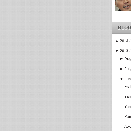
BLOG
►
2014
(
▼
2013
(
►
Aug
►
Jul
▼
Jun
Fis
Yan
Yan
Pen
Awa