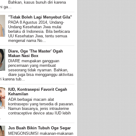
Bahkan, kasus bunuh diri karena
i ga...
''Tidak Boleh Lagi Menyebut Gila''
PADA 8 Agustus 2014, Undang-
Undang Kesehatan Jiwa mulai
berlaku di Indonesia. Bila berbicara
UU Kesehatan Jiwa, tentu semua
mengenal nama No...
Diare, Oge 'The Master' Ogah
Makan Nasi Box
DIARE merupakan gangguan
pencernaan yang membuat
seseorang tidak nyaman. Bahkan,
diare juga bisa mengganggu aktivitas
i karena tub...
IUD, Kontrasepsi Favorit Cegah
Kehamilan
ADA berbagai macam alat
kontrasepsi yang tersedia di pasaran.
Namun biasanya, jenis intrauterine
contraceptive device atau IUD lebih
.
Jus Buah Bikin Tubuh Oge Segar
MENGONSUMSI makanan-makanan