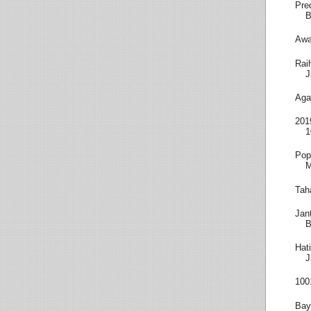
Pre
B
Awa
Rai
J
Aga
201
1
Pop
M
Tah
Jan
B
Hat
J
100
Bay