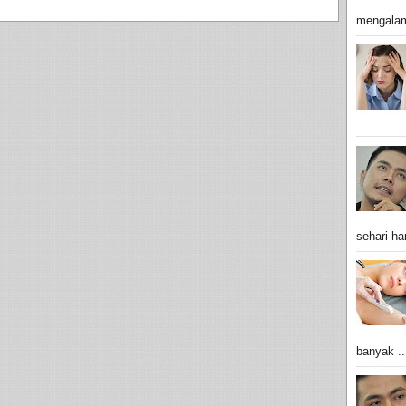
mengalam
sehari-har
banyak ..