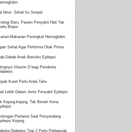
emoglobin
al Idrus: Sehat Itu Simpel
nologi Baru, Pasien Penyakit Hati Tak
erlu Biopsi
anan-Makanan Peningkat Hemoglobin
pan Sehat Agar Performa Otak Prima
ab-Sebab Anak Berisiko Epilepsi
tingnya Vitamin D bagi Penderita
iabetes
pak Kuret Perlu Anda Tahu
ali Lebih Dalam Jenis Penyakit Epilepsi
k Kejang-kejang, Tak Berarti Kena
pilepsi
tolongan Pertama Saat Penyandang
pilepsi Kejang
derita Diabetes Tipe 2 Perlu Perbanyak