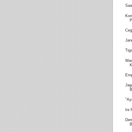
Saa
Kon
P
Ceg
Jan
Tig
Was
K
Emp
Jag
B
"Ay
Ini
Dem
B