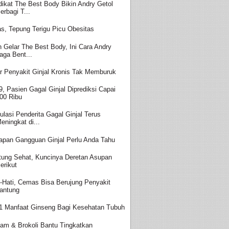
dikat The Best Body Bikin Andry Getol
erbagi T...
s, Tepung Terigu Picu Obesitas
h Gelar The Best Body, Ini Cara Andry
aga Bent...
r Penyakit Ginjal Kronis Tak Memburuk
9, Pasien Gagal Ginjal Diprediksi Capai
00 Ribu
ulasi Penderita Gagal Ginjal Terus
eningkat di...
apan Gangguan Ginjal Perlu Anda Tahu
tung Sehat, Kuncinya Deretan Asupan
erikut
i-Hati, Cemas Bisa Berujung Penyakit
antung
1 Manfaat Ginseng Bagi Kesehatan Tubuh
am & Brokoli Bantu Tingkatkan