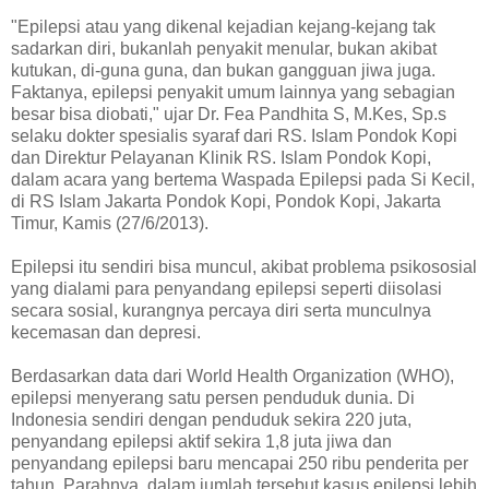
"Epilepsi atau yang dikenal kejadian kejang-kejang tak
sadarkan diri, bukanlah penyakit menular, bukan akibat
kutukan, di-guna guna, dan bukan gangguan jiwa juga.
Faktanya, epilepsi penyakit umum lainnya yang sebagian
besar bisa diobati," ujar Dr. Fea Pandhita S, M.Kes, Sp.s
selaku dokter spesialis syaraf dari RS. Islam Pondok Kopi
dan Direktur Pelayanan Klinik RS. Islam Pondok Kopi,
dalam acara yang bertema Waspada Epilepsi pada Si Kecil,
di RS Islam Jakarta Pondok Kopi, Pondok Kopi, Jakarta
Timur, Kamis (27/6/2013).
Epilepsi itu sendiri bisa muncul, akibat problema psikososial
yang dialami para penyandang epilepsi seperti diisolasi
secara sosial, kurangnya percaya diri serta munculnya
kecemasan dan depresi.
Berdasarkan data dari World Health Organization (WHO),
epilepsi menyerang satu persen penduduk dunia. Di
Indonesia sendiri dengan penduduk sekira 220 juta,
penyandang epilepsi aktif sekira 1,8 juta jiwa dan
penyandang epilepsi baru mencapai 250 ribu penderita per
tahun. Parahnya, dalam jumlah tersebut kasus epilepsi lebih