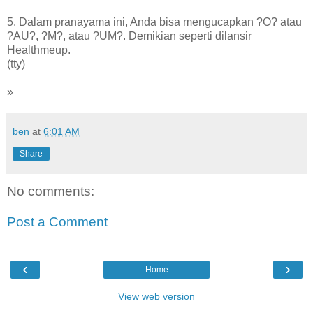
5. Dalam pranayama ini, Anda bisa mengucapkan ?O? atau
?AU?, ?M?, atau ?UM?. Demikian seperti dilansir
Healthmeup.
(tty)
»
ben
at
6:01 AM
Share
No comments:
Post a Comment
‹
›
Home
View web version