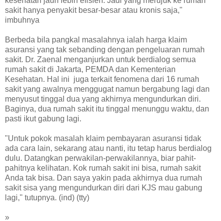
kesehatan jauh lebih efisien. Jadi yang merujuk ke rumah
sakit hanya penyakit besar-besar atau kronis saja,"
imbuhnya
Berbeda bila pangkal masalahnya ialah harga klaim
asuransi yang tak sebanding dengan pengeluaran rumah
sakit. Dr. Zaenal menganjurkan untuk berdialog semua
rumah sakit di Jakarta, PEMDA dan Kementerian
Kesehatan. Hal ini juga terkait fenomena dari 16 rumah
sakit yang awalnya menggugat namun bergabung lagi dan
menyusut tinggal dua yang akhirnya mengundurkan diri.
Baginya, dua rumah sakit itu tinggal menunggu waktu, dan
pasti ikut gabung lagi.
"Untuk pokok masalah klaim pembayaran asuransi tidak
ada cara lain, sekarang atau nanti, itu tetap harus berdialog
dulu. Datangkan perwakilan-perwakilannya, biar pahit-
pahitnya kelihatan. Kok rumah sakit ini bisa, rumah sakit
Anda tak bisa. Dan saya yakin pada akhirnya dua rumah
sakit sisa yang mengundurkan diri dari KJS mau gabung
lagi," tutupnya. (ind) (tty)
»