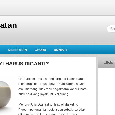
hatan
K
KESEHATAN
CHORD
DUNIA IT
LIKE
I HARUS DIGANTI?
PARA ibu mungkin sering bingung kapan harus
mengganti botol susu bayi. Entah karena sayang
atau memang tidak tahu bagaimana kondisi botol
susu bayi yang layak untuk dibuang.
Menurut Anis Dwinastiti, Head of Marketing
Pigeon, penggantian botol susu sebaiknya tidak
ditentukan dari lama penggunaan, karena