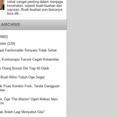
sehat sangat penting dalam menjaga
kesehatan, seperti buah-buahan dan
sayuran. Buah-buahan pun biasanya
bisa dik...
 ARCHIVE
3882)
ober
(129)
pil Fashionable Ternyata Tidak Sehat
, Kontrasepsi Favorit Cegah Kehamilan
u Orang Bunuh Diri Tiap 40 Detik
 Buah Bikin Tubuh Oge Segar
ak Puas Kondisi Fisik, Tanda Gangguan
iwa
re, Oge 'The Master' Ogah Makan Nasi
Box
idak Boleh Lagi Menyebut Gila''