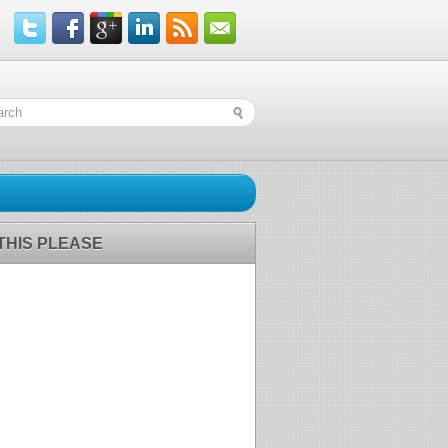
 THIS PLEASE