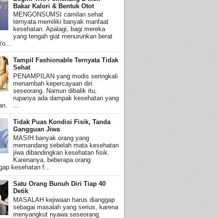
Bakar Kalori & Bentuk Otot
MENGONSUMSI camilan sehat
ternyata memiliki banyak manfaat
kesehatan. Apalagi, bagi mereka
yang tengah giat menurunkan berat
o...
Tampil Fashionable Ternyata Tidak
Sehat
PENAMPILAN yang modis seringkali
menambah kepercayaan diri
seseorang. Namun dibalik itu,
rupanya ada dampak kesehatan yang
an. ...
Tidak Puas Kondisi Fisik, Tanda
Gangguan Jiwa
MASIH banyak orang yang
memandang sebelah mata kesehatan
jiwa dibandingkan kesehatan fisik.
Karenanya, beberapa orang
ap kesehatan f...
Satu Orang Bunuh Diri Tiap 40
Detik
MASALAH kejiwaan harus dianggap
sebagai masalah yang serius, karena
menyangkut nyawa seseorang.