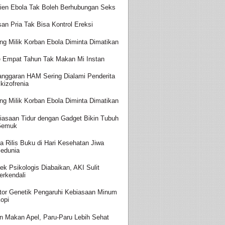
ien Ebola Tak Boleh Berhubungan Seks
san Pria Tak Bisa Kontrol Ereksi
ing Milik Korban Ebola Diminta Dimatikan
 Empat Tahun Tak Makan Mi Instan
anggaran HAM Sering Dialami Penderita
kizofrenia
ing Milik Korban Ebola Diminta Dimatikan
iasaan Tidur dengan Gadget Bikin Tubuh
Gemuk
a Rilis Buku di Hari Kesehatan Jiwa
edunia
ek Psikologis Diabaikan, AKI Sulit
erkendali
tor Genetik Pengaruhi Kebiasaan Minum
opi
in Makan Apel, Paru-Paru Lebih Sehat