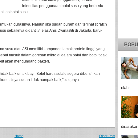
intensitas penggunaan botol susu yang berbeda
litas botol susu.
tentukan durasinya. Namun jika sudah buram dan terlihat scratch
usu sebaiknya diganti,? jelas Anis Dwinastiti di Jakarta, baru-
POPU
ena susu atau ASI memiliki komponen lemak protein tinggi yang
rsebut masuk dalam goresan mikro di dalam botol dan botol tidak
but akan mengundang bakteri.
tidak baik untuk bayi. Botol harus selalu segera dibersihkan
 kondisinya sudah tidak nampak baik," tutupnya.
olahr...
dirasakan
Home
Older Post