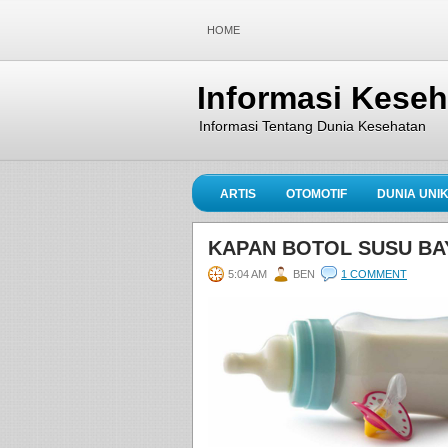
HOME
Informasi Kese
Informasi Tentang Dunia Kesehatan
ARTIS
OTOMOTIF
DUNIA UNI
KAPAN BOTOL SUSU BAY
5:04 AM
BEN
1 COMMENT