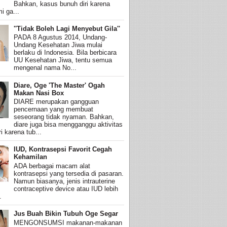
Bahkan, kasus bunuh diri karena
i ga...
''Tidak Boleh Lagi Menyebut Gila''
PADA 8 Agustus 2014, Undang-
Undang Kesehatan Jiwa mulai
berlaku di Indonesia. Bila berbicara
UU Kesehatan Jiwa, tentu semua
mengenal nama No...
Diare, Oge 'The Master' Ogah
Makan Nasi Box
DIARE merupakan gangguan
pencernaan yang membuat
seseorang tidak nyaman. Bahkan,
diare juga bisa mengganggu aktivitas
i karena tub...
IUD, Kontrasepsi Favorit Cegah
Kehamilan
ADA berbagai macam alat
kontrasepsi yang tersedia di pasaran.
Namun biasanya, jenis intrauterine
contraceptive device atau IUD lebih
.
Jus Buah Bikin Tubuh Oge Segar
MENGONSUMSI makanan-makanan