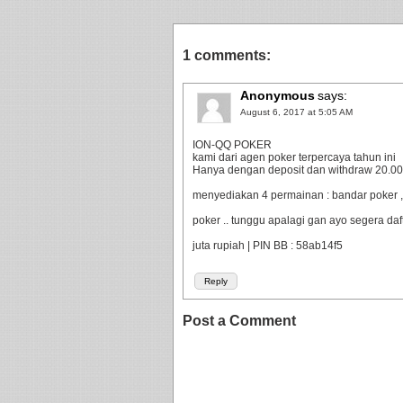
1 comments:
Anonymous
says:
August 6, 2017 at 5:05 AM
ION-QQ POKER
kami dari agen poker terpercaya tahun ini
Hanya dengan deposit dan withdraw 20.000 
menyediakan 4 permainan : bandar poker ,
poker .. tunggu apalagi gan ayo segera da
juta rupiah | PIN BB : 58ab14f5
Reply
Post a Comment