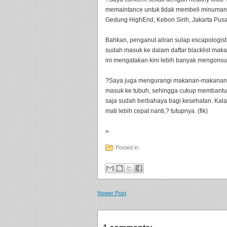
memaintance untuk tidak membeli minuman 
Gedung HighEnd, Kebon Sirih, Jakarta Pusat
Bahkan, penganut aliran sulap escapologis
sudah masuk ke dalam daftar blacklist maka
ini mengatakan kini lebih banyak mengonsu
?Saya juga mengurangi makanan-makanan ya
masuk ke tubuh, sehingga cukup membantu 
saja sudah berbahaya bagi kesehatan. Kal
mati lebih cepat nanti,? tutupnya. (fik)
»
Posted in:
Newer Post