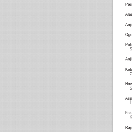
Pas
Ala
Anj
Oge
Pel
S
Anj
Keb
Nov
S
Asp
T
Fak
K
Raj