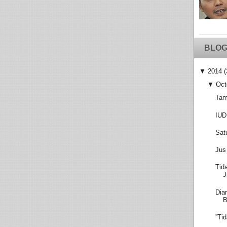
BLOG
▼
2014
(
▼
Oct
Tam
IUD
Sat
Jus
Tid
J
Dia
''T