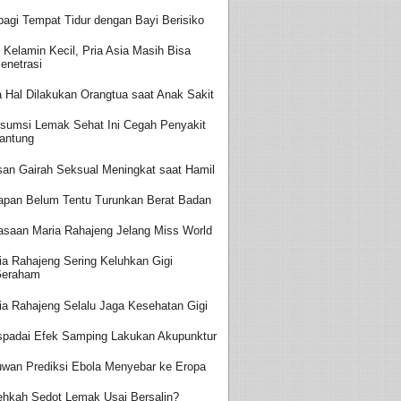
bagi Tempat Tidur dengan Bayi Berisiko
t Kelamin Kecil, Pria Asia Masih Bisa
enetrasi
a Hal Dilakukan Orangtua saat Anak Sakit
sumsi Lemak Sehat Ini Cegah Penyakit
antung
san Gairah Seksual Meningkat saat Hamil
apan Belum Tentu Turunkan Berat Badan
asaan Maria Rahajeng Jelang Miss World
ia Rahajeng Sering Keluhkan Gigi
Geraham
ia Rahajeng Selalu Jaga Kesehatan Gigi
padai Efek Samping Lakukan Akupunktur
uwan Prediksi Ebola Menyebar ke Eropa
ehkah Sedot Lemak Usai Bersalin?