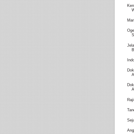
Ken
W
Mar
Oge
S
Jel
B
Ind
Dok
A
Dok
A
Raj
Tan
Sej
Ang