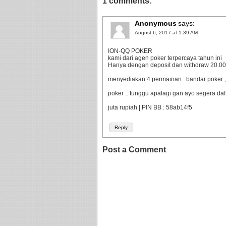
1 comments:
Anonymous
says:
August 6, 2017 at 1:39 AM
ION-QQ POKER
kami dari agen poker terpercaya tahun ini
Hanya dengan deposit dan withdraw 20.000 
menyediakan 4 permainan : bandar poker ,
poker .. tunggu apalagi gan ayo segera da
juta rupiah | PIN BB : 58ab14f5
Reply
Post a Comment