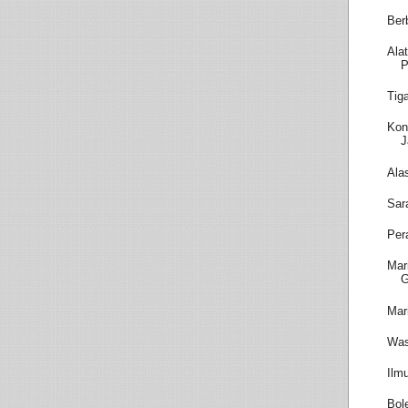
Ber
Ala
P
Tig
Kon
J
Ala
Sar
Per
Mar
Mar
Was
Ilm
Bol