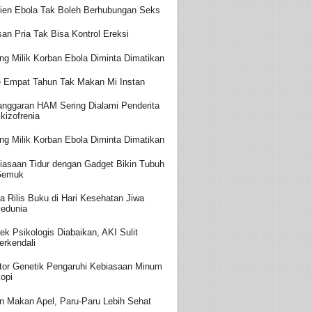
ien Ebola Tak Boleh Berhubungan Seks
san Pria Tak Bisa Kontrol Ereksi
ing Milik Korban Ebola Diminta Dimatikan
 Empat Tahun Tak Makan Mi Instan
anggaran HAM Sering Dialami Penderita
kizofrenia
ing Milik Korban Ebola Diminta Dimatikan
iasaan Tidur dengan Gadget Bikin Tubuh
Gemuk
a Rilis Buku di Hari Kesehatan Jiwa
edunia
ek Psikologis Diabaikan, AKI Sulit
erkendali
tor Genetik Pengaruhi Kebiasaan Minum
opi
in Makan Apel, Paru-Paru Lebih Sehat