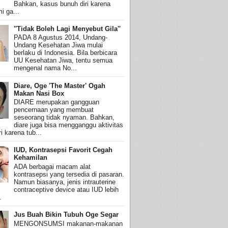
Bahkan, kasus bunuh diri karena
i ga...
''Tidak Boleh Lagi Menyebut Gila''
PADA 8 Agustus 2014, Undang-
Undang Kesehatan Jiwa mulai
berlaku di Indonesia. Bila berbicara
UU Kesehatan Jiwa, tentu semua
mengenal nama No...
Diare, Oge 'The Master' Ogah
Makan Nasi Box
DIARE merupakan gangguan
pencernaan yang membuat
seseorang tidak nyaman. Bahkan,
diare juga bisa mengganggu aktivitas
i karena tub...
IUD, Kontrasepsi Favorit Cegah
Kehamilan
ADA berbagai macam alat
kontrasepsi yang tersedia di pasaran.
Namun biasanya, jenis intrauterine
contraceptive device atau IUD lebih
.
Jus Buah Bikin Tubuh Oge Segar
MENGONSUMSI makanan-makanan