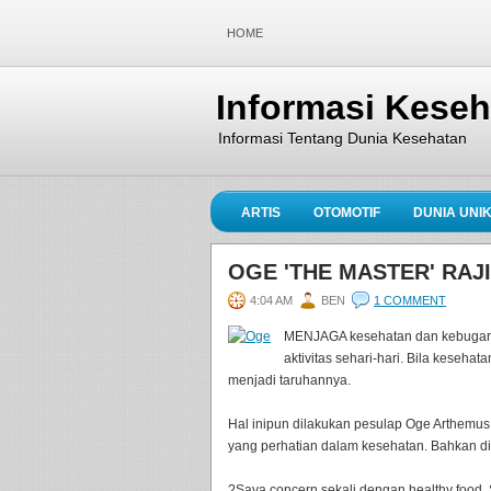
HOME
Informasi Kese
Informasi Tentang Dunia Kesehatan
ARTIS
OTOMOTIF
DUNIA UNI
OGE 'THE MASTER' RA
4:04 AM
BEN
1 COMMENT
MENJAGA kesehatan dan kebugaran
aktivitas sehari-hari. Bila keseha
menjadi taruhannya.
Hal inipun dilakukan pesulap Oge Arthemus.
yang perhatian dalam kesehatan. Bahkan dia
?Saya concern sekali dengan healthy food. S