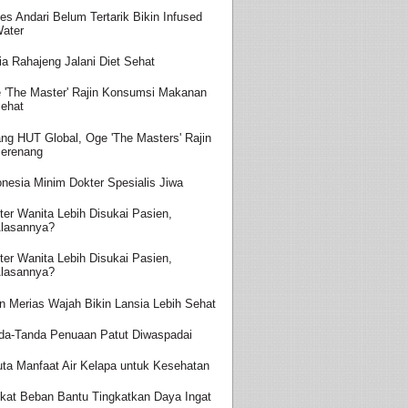
es Andari Belum Tertarik Bikin Infused
ater
ia Rahajeng Jalani Diet Sehat
 'The Master' Rajin Konsumsi Makanan
ehat
ang HUT Global, Oge 'The Masters' Rajin
erenang
onesia Minim Dokter Spesialis Jiwa
ter Wanita Lebih Disukai Pasien,
lasannya?
ter Wanita Lebih Disukai Pasien,
lasannya?
in Merias Wajah Bikin Lansia Lebih Sehat
da-Tanda Penuaan Patut Diwaspadai
uta Manfaat Air Kelapa untuk Kesehatan
kat Beban Bantu Tingkatkan Daya Ingat