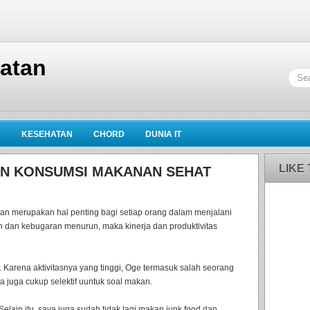
hatan
K
KESEHATAN
CHORD
DUNIA IT
LIKE
JIN KONSUMSI MAKANAN SEHAT
 merupakan hal penting bagi setiap orang dalam menjalani
tan dan kebugaran menurun, maka kinerja dan produktivitas
 Karena aktivitasnya yang tinggi, Oge termasuk salah seorang
 juga cukup selektif uuntuk soal makan.
elain itu, saya juga sudah tidak lagi makan junk food dan