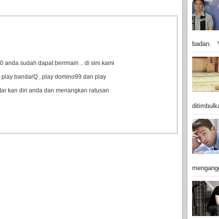
badan. Y
anda sudah dapat berrmain .. di sini kami
 play bandarQ , play domino99 dan play
ftar kan diri anda dan menangkan ratusan
ditimbulk
mengangg