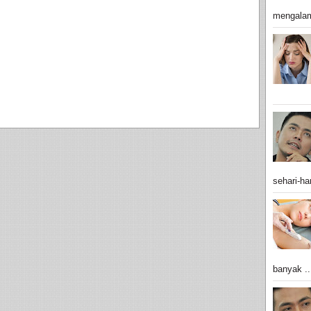
mengalam
sehari-har
banyak ..