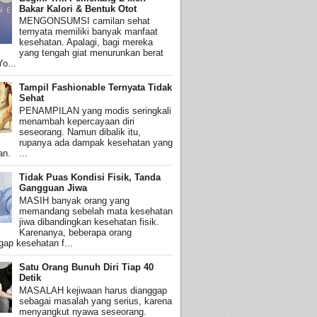
Bakar Kalori & Bentuk Otot
MENGONSUMSI camilan sehat
ternyata memiliki banyak manfaat
kesehatan. Apalagi, bagi mereka
yang tengah giat menurunkan berat
o...
Tampil Fashionable Ternyata Tidak
Sehat
PENAMPILAN yang modis seringkali
menambah kepercayaan diri
seseorang. Namun dibalik itu,
rupanya ada dampak kesehatan yang
an. ...
Tidak Puas Kondisi Fisik, Tanda
Gangguan Jiwa
MASIH banyak orang yang
memandang sebelah mata kesehatan
jiwa dibandingkan kesehatan fisik.
Karenanya, beberapa orang
ap kesehatan f...
Satu Orang Bunuh Diri Tiap 40
Detik
MASALAH kejiwaan harus dianggap
sebagai masalah yang serius, karena
menyangkut nyawa seseorang.