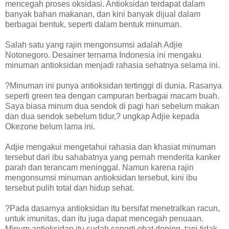
mencegah proses oksidasi. Antioksidan terdapat dalam
banyak bahan makanan, dan kini banyak dijual dalam
berbagai bentuk, seperti dalam bentuk minuman.
Salah satu yang rajin mengonsumsi adalah Adjie
Notonegoro. Desainer ternama Indonesia ini mengaku
minuman antioksidan menjadi rahasia sehatnya selama ini.
?Minuman ini punya antioksidan tertinggi di dunia. Rasanya
seperti green tea dengan campuran berbagai macam buah.
Saya biasa minum dua sendok di pagi hari sebelum makan
dan dua sendok sebelum tidur,? ungkap Adjie kepada
Okezone belum lama ini.
Adjie mengakui mengetahui rahasia dan khasiat minuman
tersebut dari ibu sahabatnya yang pernah menderita kanker
parah dan terancam meninggal. Namun karena rajin
mengonsumsi minuman antioksidan tersebut, kini ibu
tersebut pulih total dan hidup sehat.
?Pada dasarnya antioksidan itu bersifat menetralkan racun,
untuk imunitas, dan itu juga dapat mencegah penuaan.
Minum antioksidan itu sudah seperti obat doping, tapi tidak