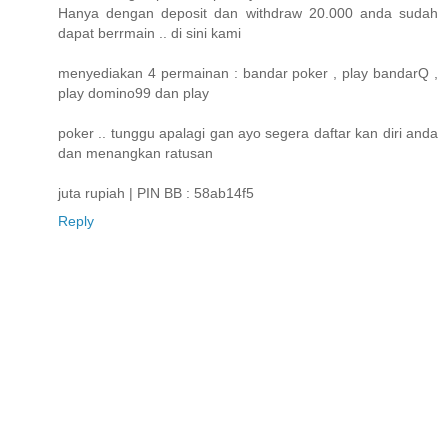
Hanya dengan deposit dan withdraw 20.000 anda sudah
dapat berrmain .. di sini kami
menyediakan 4 permainan : bandar poker , play bandarQ ,
play domino99 dan play
poker .. tunggu apalagi gan ayo segera daftar kan diri anda
dan menangkan ratusan
juta rupiah | PIN BB : 58ab14f5
Reply