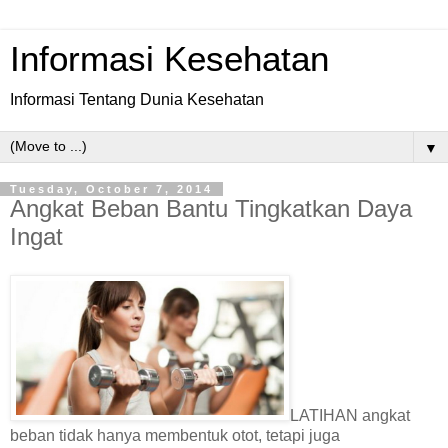
Informasi Kesehatan
Informasi Tentang Dunia Kesehatan
▼
Tuesday, October 7, 2014
Angkat Beban Bantu Tingkatkan Daya
Ingat
LATIHAN angkat
beban tidak hanya membentuk otot, tetapi juga