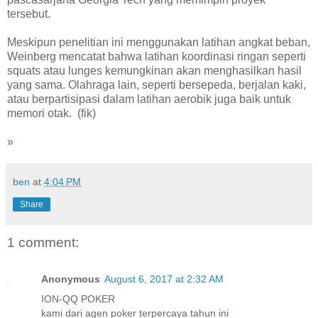
tersebut.
Meskipun penelitian ini menggunakan latihan angkat beban,
Weinberg mencatat bahwa latihan koordinasi ringan seperti
squats atau lunges kemungkinan akan menghasilkan hasil
yang sama. Olahraga lain, seperti bersepeda, berjalan kaki,
atau berpartisipasi dalam latihan aerobik juga baik untuk
memori otak. (fik)
»
ben
at
4:04 PM
Share
1 comment:
Anonymous
August 6, 2017 at 2:32 AM
ION-QQ POKER
kami dari agen poker terpercaya tahun ini