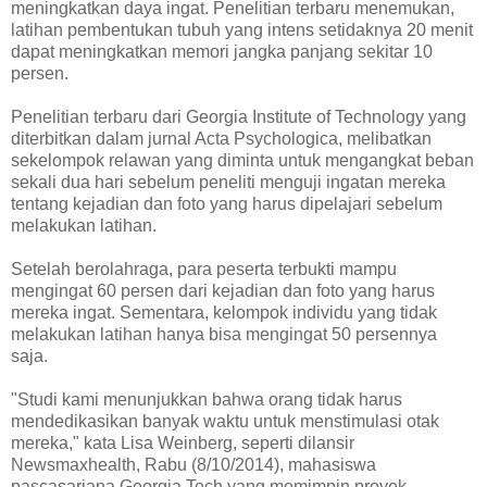
meningkatkan daya ingat. Penelitian terbaru menemukan,
latihan pembentukan tubuh yang intens setidaknya 20 menit
dapat meningkatkan memori jangka panjang sekitar 10
persen.
Penelitian terbaru dari Georgia Institute of Technology yang
diterbitkan dalam jurnal Acta Psychologica, melibatkan
sekelompok relawan yang diminta untuk mengangkat beban
sekali dua hari sebelum peneliti menguji ingatan mereka
tentang kejadian dan foto yang harus dipelajari sebelum
melakukan latihan.
Setelah berolahraga, para peserta terbukti mampu
mengingat 60 persen dari kejadian dan foto yang harus
mereka ingat. Sementara, kelompok individu yang tidak
melakukan latihan hanya bisa mengingat 50 persennya
saja.
"Studi kami menunjukkan bahwa orang tidak harus
mendedikasikan banyak waktu untuk menstimulasi otak
mereka," kata Lisa Weinberg, seperti dilansir
Newsmaxhealth, Rabu (8/10/2014), mahasiswa
pascasarjana Georgia Tech yang memimpin proyek