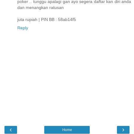
poker .. tunggu apalagi gan ayo segera daftar kan diri anda
dan menangkan ratusan
juta rupiah | PIN BB : 58ab14f5
Reply
‹
›
Home