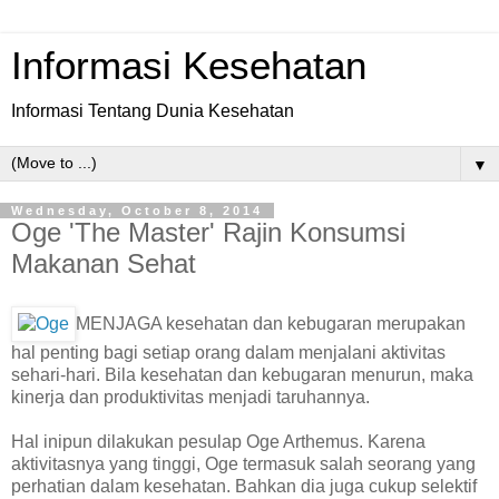
Informasi Kesehatan
Informasi Tentang Dunia Kesehatan
▼
Wednesday, October 8, 2014
Oge 'The Master' Rajin Konsumsi
Makanan Sehat
MENJAGA kesehatan dan kebugaran merupakan
hal penting bagi setiap orang dalam menjalani aktivitas
sehari-hari. Bila kesehatan dan kebugaran menurun, maka
kinerja dan produktivitas menjadi taruhannya.
Hal inipun dilakukan pesulap Oge Arthemus. Karena
aktivitasnya yang tinggi, Oge termasuk salah seorang yang
perhatian dalam kesehatan. Bahkan dia juga cukup selektif