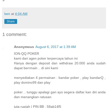
»
ben
at
4:04 AM
Share
1 comment:
Anonymous
August 6, 2017 at 1:39 AM
ION-QQ POKER
kami dari agen poker terpercaya tahun ini
Hanya dengan deposit dan withdraw 20.000 anda sudah
dapat berrmain .. di sini kami
menyediakan 4 permainan : bandar poker , play bandarQ ,
play domino99 dan play
poker .. tunggu apalagi gan ayo segera daftar kan diri anda
dan menangkan ratusan
juta rupiah | PIN BB : 58ab14f5