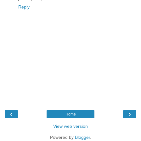
Reply
‹
›
Home
View web version
Powered by
Blogger
.