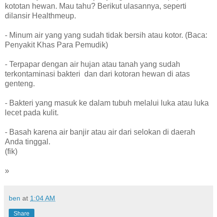
kototan hewan. Mau tahu? Berikut ulasannya, seperti
dilansir Healthmeup.
- Minum air yang yang sudah tidak bersih atau kotor. (Baca:
Penyakit Khas Para Pemudik)
- Terpapar dengan air hujan atau tanah yang sudah
terkontaminasi bakteri dan dari kotoran hewan di atas
genteng.
- Bakteri yang masuk ke dalam tubuh melalui luka atau luka
lecet pada kulit.
- Basah karena air banjir atau air dari selokan di daerah
Anda tinggal.
(fik)
»
ben
at
1:04 AM
Share