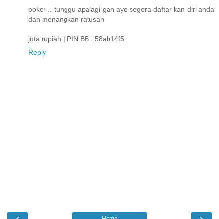
poker .. tunggu apalagi gan ayo segera daftar kan diri anda
dan menangkan ratusan
juta rupiah | PIN BB : 58ab14f5
Reply
‹
›
Home