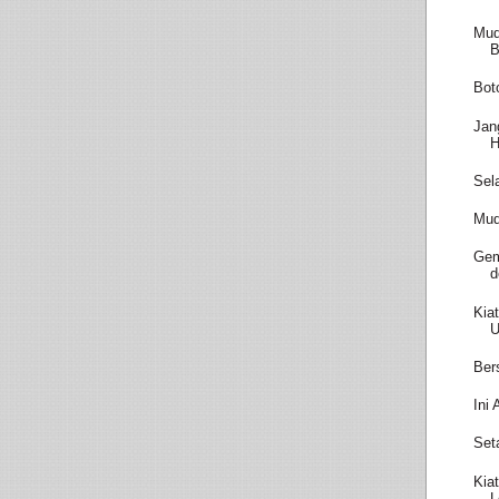
Mud
B
Bot
Jan
H
Sel
Mud
Gem
d
Kia
U
Ber
Ini
Set
Kia
L