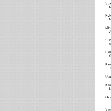
Sua
M
Ket
M
Min
J
Sur
s
Bel
S
Kar
J
Usa
Kar
U
Ozz
T
San