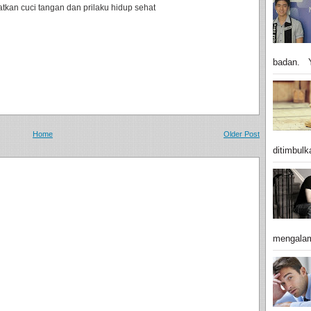
kan cuci tangan dan prilaku hidup sehat
badan. Y
Home
Older Post
ditimbulk
mengalam