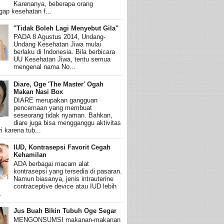
Karenanya, beberapa orang
ap kesehatan f...
''Tidak Boleh Lagi Menyebut Gila''
PADA 8 Agustus 2014, Undang-
Undang Kesehatan Jiwa mulai
berlaku di Indonesia. Bila berbicara
UU Kesehatan Jiwa, tentu semua
mengenal nama No...
Diare, Oge 'The Master' Ogah
Makan Nasi Box
DIARE merupakan gangguan
pencernaan yang membuat
seseorang tidak nyaman. Bahkan,
diare juga bisa mengganggu aktivitas
i karena tub...
IUD, Kontrasepsi Favorit Cegah
Kehamilan
ADA berbagai macam alat
kontrasepsi yang tersedia di pasaran.
Namun biasanya, jenis intrauterine
contraceptive device atau IUD lebih
.
Jus Buah Bikin Tubuh Oge Segar
MENGONSUMSI makanan-makanan