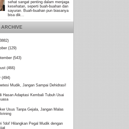
sehat sangat penting dalam menjaga
kesehatan, seperti buah-buahan dan
sayuran. Buah-buahan pun biasanya
bisa dik...
 ARCHIVE
3882)
ober
(129)
tember
(543)
ust
(466)
y
(494)
betesi Mudik, Jangan Sampai Dehidrasi!
di Hasan Adaptasi Kembali Tubuh Usai
uasa
ker Usus Tanpa Gejala, Jangan Malas
krining
ri 'Idol' Hilangkan Pegal Mudik dengan
ijat