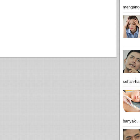
mengangg
sehari-har
banyak ..