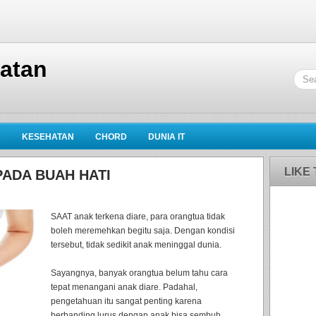
hatan
K
KESEHATAN
CHORD
DUNIA IT
LIKE
PADA BUAH HATI
SAAT anak terkena diare, para orangtua tidak
boleh meremehkan begitu saja. Dengan kondisi
tersebut, tidak sedikit anak meninggal dunia.
Sayangnya, banyak orangtua belum tahu cara
tepat menangani anak diare. Padahal,
pengetahuan itu sangat penting karena
berbanding lurus dengan anak bisa sembuh.