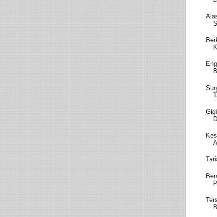
Ala
S
Ber
Eng
B
Sur
T
Gig
D
Kes
A
Tar
Ber
P
Ter
B