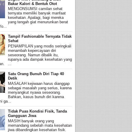
Bakar Kalori & Bentuk Otot
MENGONSUMSI camilan sehat
ternyata memiliki banyak manfaat
kesehatan. Apalagi, bagi mereka
yang tengah giat menurunkan berat
o...
Tampil Fashionable Ternyata Tidak
Sehat
PENAMPILAN yang modis seringkali
menambah kepercayaan diri
seseorang. Namun dibalik itu,
rupanya ada dampak kesehatan yang
an. ...
Satu Orang Bunuh Diri Tiap 40
Detik
MASALAH kejiwaan harus dianggap
sebagai masalah yang serius, karena
menyangkut nyawa seseorang.
Bahkan, kasus bunuh diri karena
i ga...
Tidak Puas Kondisi Fisik, Tanda
Gangguan Jiwa
MASIH banyak orang yang
memandang sebelah mata kesehatan
jiwa dibandingkan kesehatan fisik.