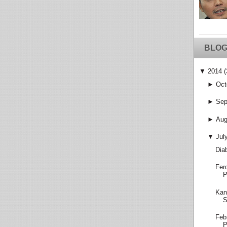
BLOG
▼
2014
(
►
Oct
►
Sep
►
Aug
▼
Jul
Dia
Fer
P
Kan
S
Feb
P