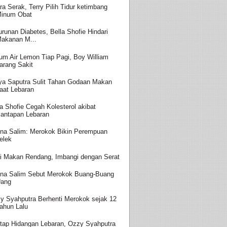
ra Serak, Terry Pilih Tidur ketimbang
inum Obat
urunan Diabetes, Bella Shofie Hindari
akanan M...
um Air Lemon Tiap Pagi, Boy William
arang Sakit
ya Saputra Sulit Tahan Godaan Makan
aat Lebaran
la Shofie Cegah Kolesterol akibat
antapan Lebaran
ina Salim: Merokok Bikin Perempuan
elek
i Makan Rendang, Imbangi dengan Serat
ina Salim Sebut Merokok Buang-Buang
ang
y Syahputra Berhenti Merokok sejak 12
ahun Lalu
tap Hidangan Lebaran, Ozzy Syahputra