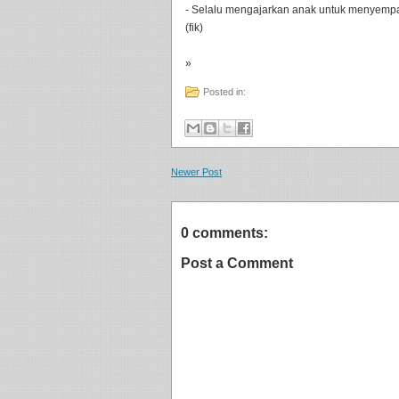
- Selalu mengajarkan anak untuk menyempat
(fik)
»
Posted in:
Newer Post
0 comments:
Post a Comment