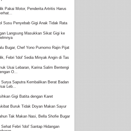
ik Pakai Motor, Penderita Artritis Harus
erhat...
ol Susu Penyebab Gigi Anak Tidak Rata
gan Langsung Masukkan Sikat Gigi ke
elmnya
alu Bugar, Chef Yono Purnomo Rajin Pijat
ik, Febri 'Idol' Sedia Minyak Angin di Tas
uk Usai Lebaran, Karina Salim Bentengi
engan O...
t Surya Saputra Kembalikan Berat Badan
sai Leb...
sihkan Gigi Batita dengan Karet
 Akibat Buruk Tidak Doyan Makan Sayur
ahun Tak Makan Nasi, Bella Shofie Bugar
t Sehat Febri 'Idol' Santap Hidangan
ebaran