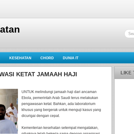
hatan
K
KESEHATAN
CHORD
DUNIA IT
LIKE
WASI KETAT JAMAAH HAJI
UNTUK melindungi jamaah haji dari ancaman
Ebola, pemerintah Arab Saudi terus melakukan
pengawasan ketat. Bahkan, ada laboratorium
khusus yang bergerak untuk menguji kasus yang
dicurigai dengan cepat.
Kementerian kesehatan setempat mengatakan,
pihaknya telah bekerja sama dengan organisasi