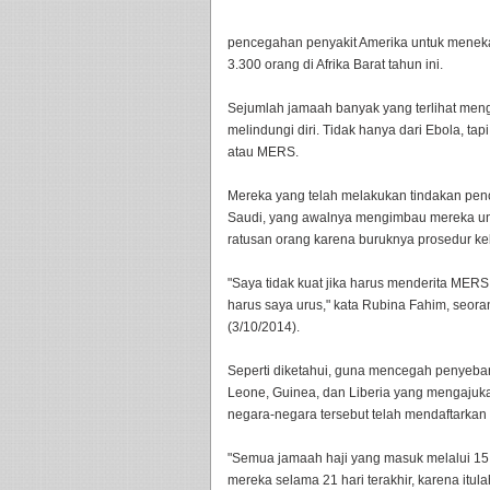
pencegahan penyakit Amerika untuk meneka
3.300 orang di Afrika Barat tahun ini.
Sejumlah jamaah banyak yang terlihat men
melindungi diri. Tidak hanya dari Ebola, tap
atau MERS.
Mereka yang telah melakukan tindakan pen
Saudi, yang awalnya mengimbau mereka un
ratusan orang karena buruknya prosedur keb
"Saya tidak kuat jika harus menderita MERS
harus saya urus," kata Rubina Fahim, seorang
(3/10/2014).
Seperti diketahui, guna mencegah penyebar
Leone, Guinea, dan Liberia yang mengajukan
negara-negara tersebut telah mendaftarkan d
"Semua jamaah haji yang masuk melalui 15 t
mereka selama 21 hari terakhir, karena itul