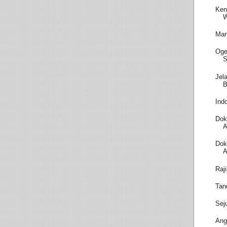
Ken
W
Mar
Oge
S
Jel
B
Ind
Dok
A
Dok
A
Raj
Tan
Sej
Ang