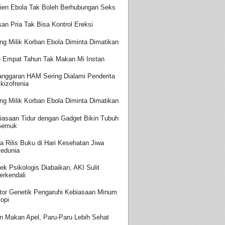
ien Ebola Tak Boleh Berhubungan Seks
san Pria Tak Bisa Kontrol Ereksi
ing Milik Korban Ebola Diminta Dimatikan
 Empat Tahun Tak Makan Mi Instan
anggaran HAM Sering Dialami Penderita
kizofrenia
ing Milik Korban Ebola Diminta Dimatikan
iasaan Tidur dengan Gadget Bikin Tubuh
Gemuk
a Rilis Buku di Hari Kesehatan Jiwa
edunia
ek Psikologis Diabaikan, AKI Sulit
erkendali
tor Genetik Pengaruhi Kebiasaan Minum
opi
in Makan Apel, Paru-Paru Lebih Sehat