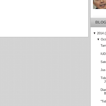
BLOG
▼
2014
(
▼
Oct
Tam
IUD
Sat
Jus
Tid
J
Dia
''T