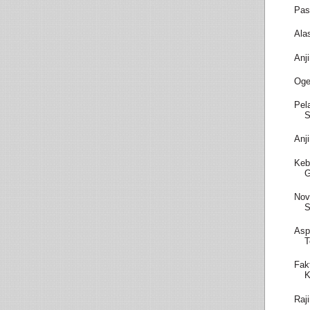
Pas
Ala
Anj
Oge
Pel
S
Anj
Keb
Nov
S
Asp
T
Fak
K
Raj