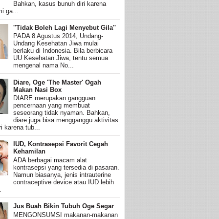
Bahkan, kasus bunuh diri karena
i ga...
''Tidak Boleh Lagi Menyebut Gila''
PADA 8 Agustus 2014, Undang-
Undang Kesehatan Jiwa mulai
berlaku di Indonesia. Bila berbicara
UU Kesehatan Jiwa, tentu semua
mengenal nama No...
Diare, Oge 'The Master' Ogah
Makan Nasi Box
DIARE merupakan gangguan
pencernaan yang membuat
seseorang tidak nyaman. Bahkan,
diare juga bisa mengganggu aktivitas
i karena tub...
IUD, Kontrasepsi Favorit Cegah
Kehamilan
ADA berbagai macam alat
kontrasepsi yang tersedia di pasaran.
Namun biasanya, jenis intrauterine
contraceptive device atau IUD lebih
.
Jus Buah Bikin Tubuh Oge Segar
MENGONSUMSI makanan-makanan