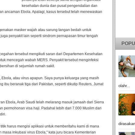
kesehatan dunia dan pusat pengendalian dan
n ancaman Ebola. Apalagi, kasus tersebut telah menewaskan
genakan masker wajah atau sarung tangan bedah untuk
i juga penyakit lain seperti sindrom pernapasan timur tengah
POPU
cegahan tersebut mengikuti saran dari Departemen Kesehatan
tuk mencegah wabah MERS. Penyakit tersebut menginfeksi
ersihan di sejumlah rumah sakit.
, Ebola, atau virus apapun. Saya punya keluarga yang masih
 ibu beranak tiga dari Pakistan, seperti dikutip Reuters, Jumat
olahr...
an Ebola, Arab Saudi telah melarang masuk jamaah dari Sierra
 permohonan visa haji. Padahal lebih dari 7.000 Muslim dari
iri.
dirasakan
itik harus mengisi aplikasi untuk memberitahu kami di mana
ah masa inkubasi virus Ebola," kata juru bicara Kementerian