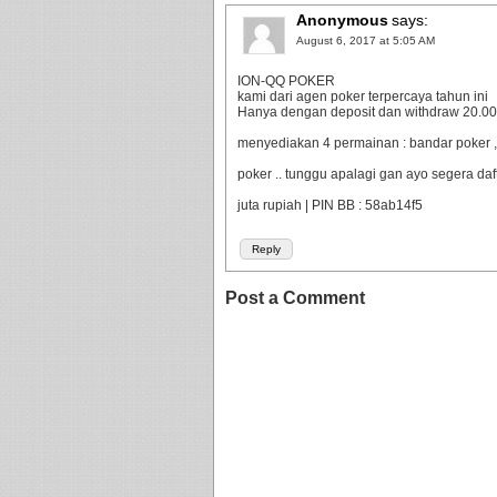
Anonymous
says:
August 6, 2017 at 5:05 AM
ION-QQ POKER
kami dari agen poker terpercaya tahun ini
Hanya dengan deposit dan withdraw 20.000 
menyediakan 4 permainan : bandar poker ,
poker .. tunggu apalagi gan ayo segera da
juta rupiah | PIN BB : 58ab14f5
Reply
Post a Comment