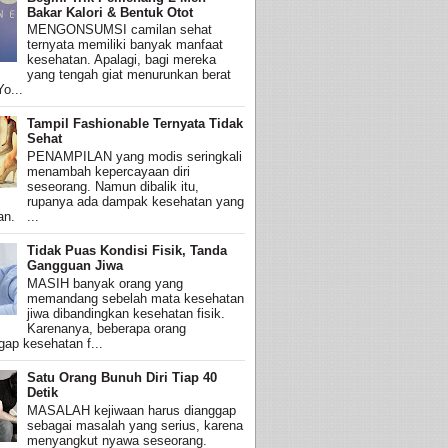
Bakar Kalori & Bentuk Otot
MENGONSUMSI camilan sehat
ternyata memiliki banyak manfaat
kesehatan. Apalagi, bagi mereka
yang tengah giat menurunkan berat
o...
Tampil Fashionable Ternyata Tidak
Sehat
PENAMPILAN yang modis seringkali
menambah kepercayaan diri
seseorang. Namun dibalik itu,
rupanya ada dampak kesehatan yang
an. ...
Tidak Puas Kondisi Fisik, Tanda
Gangguan Jiwa
MASIH banyak orang yang
memandang sebelah mata kesehatan
jiwa dibandingkan kesehatan fisik.
Karenanya, beberapa orang
ap kesehatan f...
Satu Orang Bunuh Diri Tiap 40
Detik
MASALAH kejiwaan harus dianggap
sebagai masalah yang serius, karena
menyangkut nyawa seseorang.