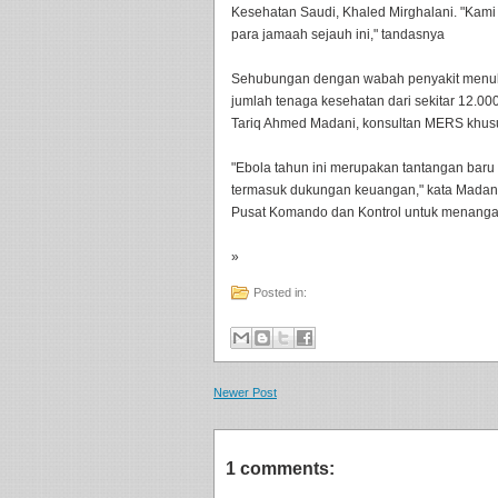
Kesehatan Saudi, Khaled Mirghalani. "Kam
para jamaah sejauh ini," tandasnya
Sehubungan dengan wabah penyakit menular
jumlah tenaga kesehatan dari sekitar 12.000
Tariq Ahmed Madani, konsultan MERS khus
"Ebola tahun ini merupakan tantangan baru b
termasuk dukungan keuangan," kata Madan
Pusat Komando dan Kontrol untuk menangani
»
Posted in:
Newer Post
1 comments: