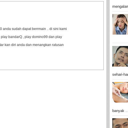
mengalam
anda sudah dapat berrmain .. di sini kami
 play bandarQ , play domino99 dan play
ftar kan diri anda dan menangkan ratusan
sehari-har
banyak ..