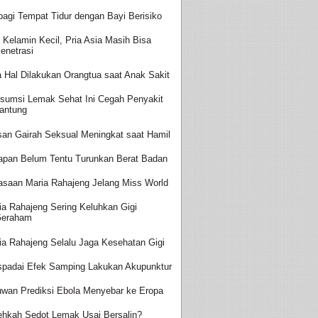
bagi Tempat Tidur dengan Bayi Berisiko
t Kelamin Kecil, Pria Asia Masih Bisa
enetrasi
a Hal Dilakukan Orangtua saat Anak Sakit
sumsi Lemak Sehat Ini Cegah Penyakit
antung
san Gairah Seksual Meningkat saat Hamil
apan Belum Tentu Turunkan Berat Badan
asaan Maria Rahajeng Jelang Miss World
ia Rahajeng Sering Keluhkan Gigi
Geraham
ia Rahajeng Selalu Jaga Kesehatan Gigi
padai Efek Samping Lakukan Akupunktur
uwan Prediksi Ebola Menyebar ke Eropa
ehkah Sedot Lemak Usai Bersalin?