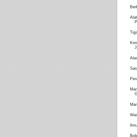
Ber
Ala
P
Tig
Kon
J
Ala
Sar
Per
Mar
Mar
Was
Ilm
Bol