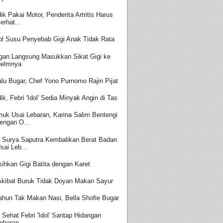
ik Pakai Motor, Penderita Artritis Harus
erhat...
ol Susu Penyebab Gigi Anak Tidak Rata
gan Langsung Masukkan Sikat Gigi ke
elmnya
alu Bugar, Chef Yono Purnomo Rajin Pijat
ik, Febri 'Idol' Sedia Minyak Angin di Tas
uk Usai Lebaran, Karina Salim Bentengi
engan O...
t Surya Saputra Kembalikan Berat Badan
sai Leb...
sihkan Gigi Batita dengan Karet
 Akibat Buruk Tidak Doyan Makan Sayur
ahun Tak Makan Nasi, Bella Shofie Bugar
t Sehat Febri 'Idol' Santap Hidangan
ebaran