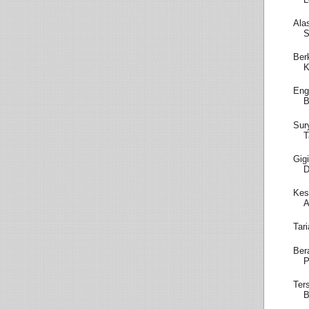
Ala
S
Ber
Eng
B
Sur
T
Gig
D
Kes
A
Tar
Ber
P
Ter
B