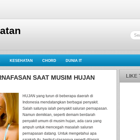
hatan
K
KESEHATAN
CHORD
DUNIA IT
LIKE
RNAFASAN SAAT MUSIM HUJAN
HUJAN yang turun di beberapa daerah di
Indonesia mendatangkan berbagai penyakit.
Salah satunya ialah penyakit saluran pernapasan.
Namun demikian, seperti demam berdarah
penyakit umum di musim hujan, ada cara yang
ampuh untuk mencegah masalah saluran
pernapasan datang. Untuk mengetahui apa
sajakah itu, berikut ulasannya seperti dilansir