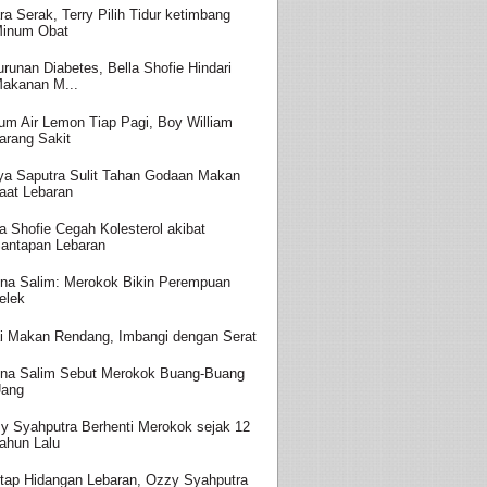
ra Serak, Terry Pilih Tidur ketimbang
inum Obat
urunan Diabetes, Bella Shofie Hindari
akanan M...
um Air Lemon Tiap Pagi, Boy William
arang Sakit
ya Saputra Sulit Tahan Godaan Makan
aat Lebaran
la Shofie Cegah Kolesterol akibat
antapan Lebaran
ina Salim: Merokok Bikin Perempuan
elek
i Makan Rendang, Imbangi dengan Serat
ina Salim Sebut Merokok Buang-Buang
ang
y Syahputra Berhenti Merokok sejak 12
ahun Lalu
tap Hidangan Lebaran, Ozzy Syahputra