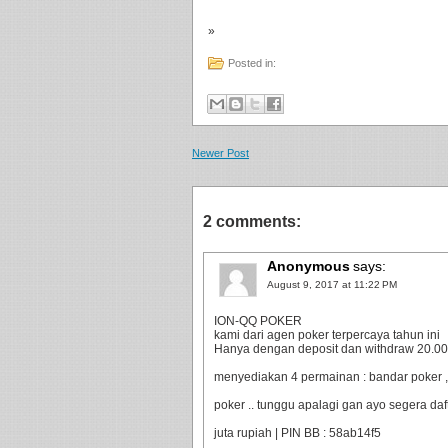
»
Posted in:
Newer Post
2 comments:
Anonymous
says:
August 9, 2017 at 11:22 PM
ION-QQ POKER
kami dari agen poker terpercaya tahun ini
Hanya dengan deposit dan withdraw 20.000 
menyediakan 4 permainan : bandar poker ,
poker .. tunggu apalagi gan ayo segera da
juta rupiah | PIN BB : 58ab14f5