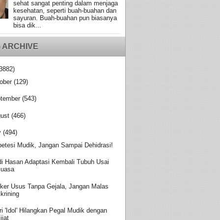
sehat sangat penting dalam menjaga
kesehatan, seperti buah-buahan dan
sayuran. Buah-buahan pun biasanya
bisa dik...
 ARCHIVE
3882)
ober
(129)
tember
(543)
ust
(466)
y
(494)
betesi Mudik, Jangan Sampai Dehidrasi!
di Hasan Adaptasi Kembali Tubuh Usai
uasa
ker Usus Tanpa Gejala, Jangan Malas
krining
ri 'Idol' Hilangkan Pegal Mudik dengan
ijat