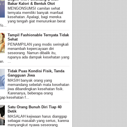
Bakar Kalori & Bentuk Otot
MENGONSUMSI camilan sehat
ternyata memiliki banyak manfaat
kesehatan. Apalagi, bagi mereka
yang tengah giat menurunkan berat
o...
Tampil Fashionable Ternyata Tidak
Sehat
PENAMPILAN yang modis seringkali
menambah kepercayaan diri
seseorang. Namun dibalik itu,
rupanya ada dampak kesehatan yang
an. ...
Tidak Puas Kondisi Fisik, Tanda
Gangguan Jiwa
MASIH banyak orang yang
memandang sebelah mata kesehatan
jiwa dibandingkan kesehatan fisik.
Karenanya, beberapa orang
ap kesehatan f...
Satu Orang Bunuh Diri Tiap 40
Detik
MASALAH kejiwaan harus dianggap
sebagai masalah yang serius, karena
menyangkut nyawa seseorang.