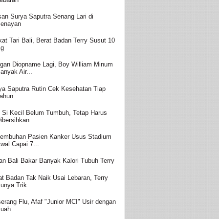
san Surya Saputra Senang Lari di
enayan
kat Tari Bali, Berat Badan Terry Susut 10
Kg
gan Diopname Lagi, Boy William Minum
anyak Air...
ya Saputra Rutin Cek Kesehatan Tiap
ahun
i Si Kecil Belum Tumbuh, Tetap Harus
ibersihkan
embuhan Pasien Kanker Usus Stadium
wal Capai 7...
ian Bali Bakar Banyak Kalori Tubuh Terry
at Badan Tak Naik Usai Lebaran, Terry
unya Trik
serang Flu, Afaf "Junior MCI" Usir dengan
uah