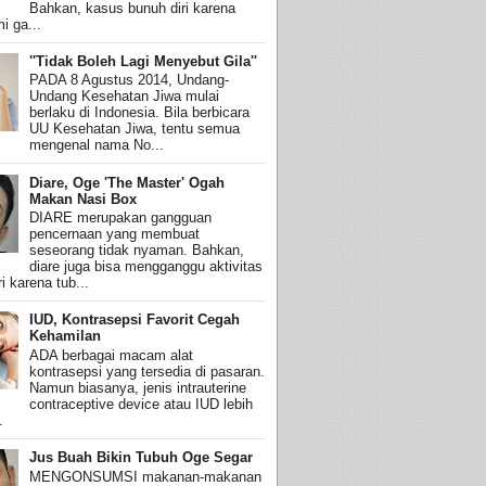
Bahkan, kasus bunuh diri karena
i ga...
''Tidak Boleh Lagi Menyebut Gila''
PADA 8 Agustus 2014, Undang-
Undang Kesehatan Jiwa mulai
berlaku di Indonesia. Bila berbicara
UU Kesehatan Jiwa, tentu semua
mengenal nama No...
Diare, Oge 'The Master' Ogah
Makan Nasi Box
DIARE merupakan gangguan
pencernaan yang membuat
seseorang tidak nyaman. Bahkan,
diare juga bisa mengganggu aktivitas
i karena tub...
IUD, Kontrasepsi Favorit Cegah
Kehamilan
ADA berbagai macam alat
kontrasepsi yang tersedia di pasaran.
Namun biasanya, jenis intrauterine
contraceptive device atau IUD lebih
.
Jus Buah Bikin Tubuh Oge Segar
MENGONSUMSI makanan-makanan