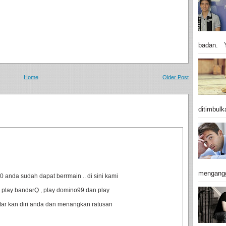
badan. Y
Home
Older Post
ditimbulk
mengangg
anda sudah dapat berrmain .. di sini kami
 play bandarQ , play domino99 dan play
ftar kan diri anda dan menangkan ratusan