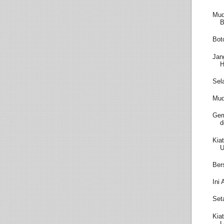
Mud
B
Bot
Jan
H
Sel
Mud
Gem
d
Kia
U
Ber
Ini
Set
Kia
L