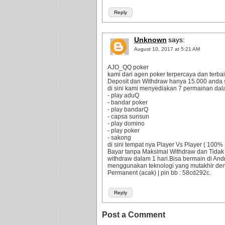
Reply
Unknown
says:
August 10, 2017 at 5:21 AM
AJO_QQ poker
kami dari agen poker terpercaya dan terbaik
Deposit dan Withdraw hanya 15.000 anda 
di sini kami menyediakan 7 permainan dala
- play aduQ
- bandar poker
- play bandarQ
- capsa sunsun
- play domino
- play poker
- sakong
di sini tempat nya Player Vs Player ( 10
Bayar tanpa Maksimal Withdraw dan Tidak
withdraw dalam 1 hari.Bisa bermain di An
menggunakan teknologi yang mutakhir d
Permanent (acak) | pin bb : 58cd292c.
Reply
Post a Comment