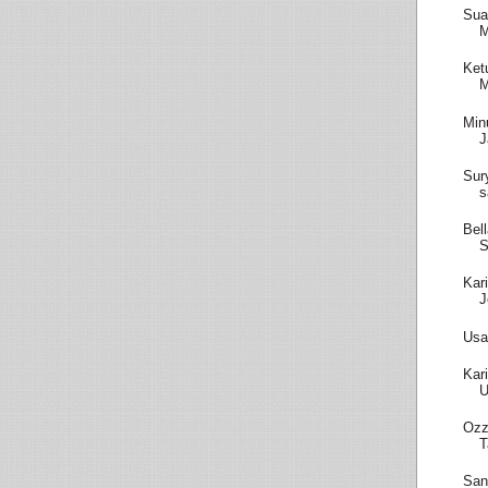
Sua
M
Ket
M
Min
J
Sur
s
Bel
S
Kar
J
Usa
Kar
U
Ozz
T
San