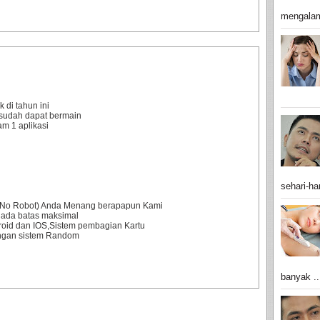
mengalam
 di tahun ini
sudah dapat bermain
m 1 aplikasi
sehari-har
0% No Robot) Anda Menang berapapun Kami
 ada batas maksimal
droid dan IOS,Sistem pembagian Kartu
engan sistem Random
banyak ..