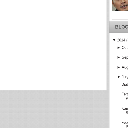
BLOG
▼
2014
(
►
Oct
►
Sep
►
Aug
▼
Jul
Dia
Fer
P
Kan
S
Feb
P