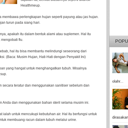
Healthmeup.
nda membawa perlengkapan hujan seperti payung atau jas hujan.
jan turun pada siang hari.
nya, apakah itu dalam bentuk alami atau suplemen. Hal itu
 mengobati flu.
POPU
Sebab, hal itu bisa membantu melindungi seseorang dari
i. (Baca: Musim Hujan, Hati-Hati dengan Penyakit Ini)
supan yang hangat untuk menghangatkan tubuh. Misalnya
 sup.
olahr...
n secara teratur dan menggunakan sanitiser sebelum dan
an Anda dan menggunakan bahan steril selama musim ini.
gat ialah untuk mencukupi kebutuhan air. Hal itu berfungsi untuk
dirasakan
untuk membuang racun dalam tubuh melalui urine.