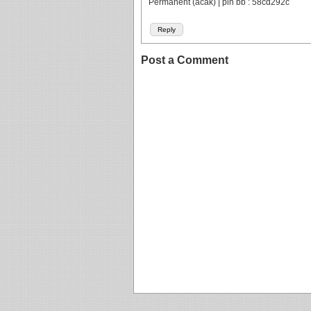
Permanent (acak) | pin bb : 58cd292c
Reply
Post a Comment