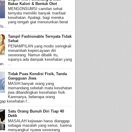
Bakar Kalori & Bentuk Otot
MENGONSUMSI camilan sehat
ternyata memiliki banyak manfaat
kesehatan. Apalagi, bagi mereka
yang tengah giat menurunkan berat
o...
Tampil Fashionable Ternyata Tidak
Sehat
PENAMPILAN yang modis seringkali
menambah kepercayaan diri
seseorang. Namun dibalik itu,
rupanya ada dampak kesehatan yang
an. ...
Tidak Puas Kondisi Fisik, Tanda
Gangguan Jiwa
MASIH banyak orang yang
memandang sebelah mata kesehatan
jiwa dibandingkan kesehatan fisik.
Karenanya, beberapa orang
ap kesehatan f...
Satu Orang Bunuh Diri Tiap 40
Detik
MASALAH kejiwaan harus dianggap
sebagai masalah yang serius, karena
menyangkut nyawa seseorang.