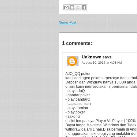
Newer Post
1 comments:
Unknown
says:
August 10, 2017 at 4:03 AM
AJO_QQ poker
kami dari agen poker terpercaya dan terbaik
Deposit dan Withdraw hanya 15.000 anda 
di sini kami menyediakan 7 permainan dala
- play aduQ
- bandar poker
- play bandarQ
- capsa sunsun
- play domino
- play poker
- sakong
di sini tempat nya Player Vs Player ( 10
Bayar tanpa Maksimal Withdraw dan Tidak
withdraw dalam 1 hari.Bisa bermain di An
menggunakan teknologi yang mutakhir d