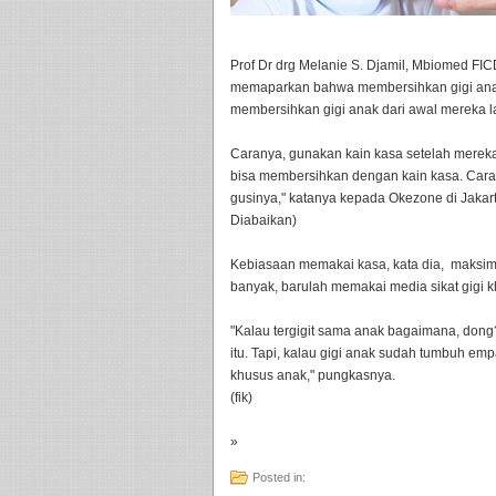
Prof Dr drg Melanie S. Djamil, Mbiomed FICD
memaparkan bahwa membersihkan gigi anak 
membersihkan gigi anak dari awal mereka la
Caranya, gunakan kain kasa setelah merek
bisa membersihkan dengan kain kasa. Cara
gusinya," katanya kepada Okezone di Jakarta
Diabaikan)
Kebiasaan memakai kasa, kata dia, maksima
banyak, barulah memakai media sikat gigi kh
"Kalau tergigit sama anak bagaimana, dong
itu. Tapi, kalau gigi anak sudah tumbuh empa
khusus anak," pungkasnya.
(fik)
»
Posted in: