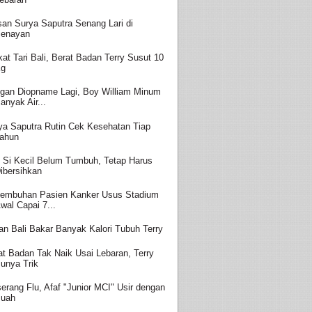
san Surya Saputra Senang Lari di
enayan
kat Tari Bali, Berat Badan Terry Susut 10
Kg
gan Diopname Lagi, Boy William Minum
anyak Air...
ya Saputra Rutin Cek Kesehatan Tiap
ahun
i Si Kecil Belum Tumbuh, Tetap Harus
ibersihkan
embuhan Pasien Kanker Usus Stadium
wal Capai 7...
ian Bali Bakar Banyak Kalori Tubuh Terry
at Badan Tak Naik Usai Lebaran, Terry
unya Trik
serang Flu, Afaf "Junior MCI" Usir dengan
uah