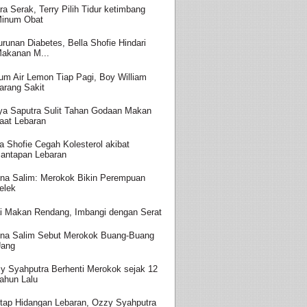
ra Serak, Terry Pilih Tidur ketimbang
inum Obat
urunan Diabetes, Bella Shofie Hindari
akanan M...
um Air Lemon Tiap Pagi, Boy William
arang Sakit
ya Saputra Sulit Tahan Godaan Makan
aat Lebaran
la Shofie Cegah Kolesterol akibat
antapan Lebaran
ina Salim: Merokok Bikin Perempuan
elek
i Makan Rendang, Imbangi dengan Serat
ina Salim Sebut Merokok Buang-Buang
ang
y Syahputra Berhenti Merokok sejak 12
ahun Lalu
tap Hidangan Lebaran, Ozzy Syahputra