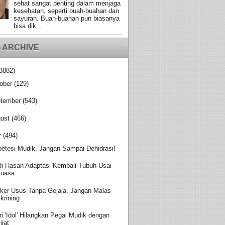
sehat sangat penting dalam menjaga
kesehatan, seperti buah-buahan dan
sayuran. Buah-buahan pun biasanya
bisa dik...
 ARCHIVE
3882)
ober
(129)
tember
(543)
ust
(466)
y
(494)
betesi Mudik, Jangan Sampai Dehidrasi!
di Hasan Adaptasi Kembali Tubuh Usai
uasa
ker Usus Tanpa Gejala, Jangan Malas
krining
ri 'Idol' Hilangkan Pegal Mudik dengan
ijat