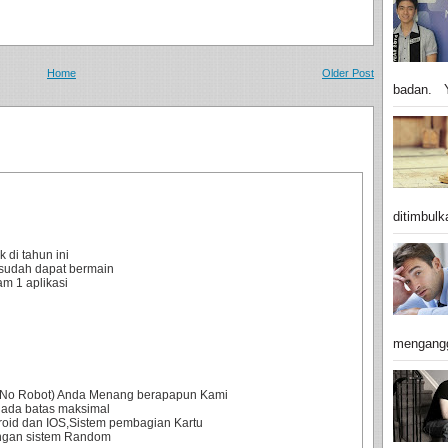
Home
Older Post
badan. Y
ditimbulk
 di tahun ini
sudah dapat bermain
m 1 aplikasi
mengangg
0% No Robot) Anda Menang berapapun Kami
 ada batas maksimal
droid dan IOS,Sistem pembagian Kartu
engan sistem Random