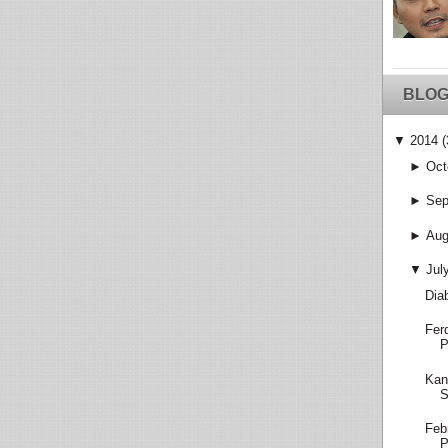
BLOG
▼
2014
(
►
Oct
►
Sep
►
Aug
▼
Jul
Dia
Fer
P
Kan
S
Feb
P