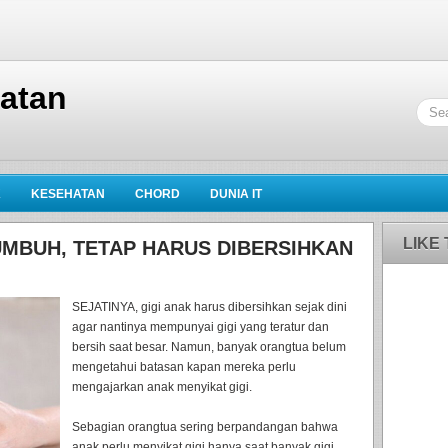
hatan
K
KESEHATAN
CHORD
DUNIA IT
LIKE
TUMBUH, TETAP HARUS DIBERSIHKAN
SEJATINYA, gigi anak harus dibersihkan sejak dini
agar nantinya mempunyai gigi yang teratur dan
bersih saat besar. Namun, banyak orangtua belum
mengetahui batasan kapan mereka perlu
mengajarkan anak menyikat gigi.
Sebagian orangtua sering berpandangan bahwa
anak perlu menyikat gigi hanya saat banyak gigi