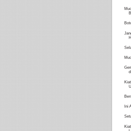
Mud
B
Bot
Jan
H
Sel
Mud
Gem
d
Kia
U
Ber
Ini
Set
Kia
L