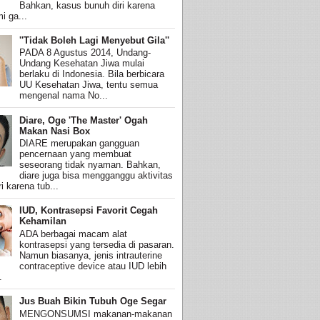
Bahkan, kasus bunuh diri karena
i ga...
''Tidak Boleh Lagi Menyebut Gila''
PADA 8 Agustus 2014, Undang-
Undang Kesehatan Jiwa mulai
berlaku di Indonesia. Bila berbicara
UU Kesehatan Jiwa, tentu semua
mengenal nama No...
Diare, Oge 'The Master' Ogah
Makan Nasi Box
DIARE merupakan gangguan
pencernaan yang membuat
seseorang tidak nyaman. Bahkan,
diare juga bisa mengganggu aktivitas
i karena tub...
IUD, Kontrasepsi Favorit Cegah
Kehamilan
ADA berbagai macam alat
kontrasepsi yang tersedia di pasaran.
Namun biasanya, jenis intrauterine
contraceptive device atau IUD lebih
.
Jus Buah Bikin Tubuh Oge Segar
MENGONSUMSI makanan-makanan