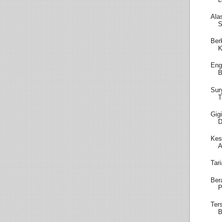
Ala
S
Ber
Eng
B
Sur
T
Gig
D
Kes
A
Tar
Ber
P
Ter
B