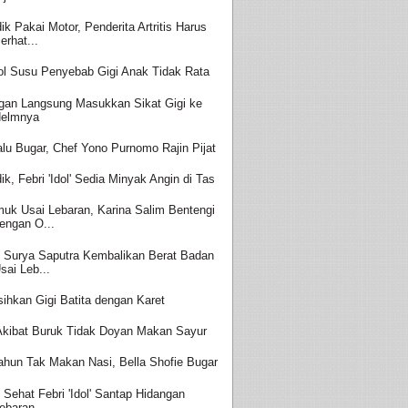
ik Pakai Motor, Penderita Artritis Harus
erhat...
ol Susu Penyebab Gigi Anak Tidak Rata
gan Langsung Masukkan Sikat Gigi ke
elmnya
alu Bugar, Chef Yono Purnomo Rajin Pijat
ik, Febri 'Idol' Sedia Minyak Angin di Tas
uk Usai Lebaran, Karina Salim Bentengi
engan O...
t Surya Saputra Kembalikan Berat Badan
sai Leb...
sihkan Gigi Batita dengan Karet
 Akibat Buruk Tidak Doyan Makan Sayur
ahun Tak Makan Nasi, Bella Shofie Bugar
t Sehat Febri 'Idol' Santap Hidangan
ebaran