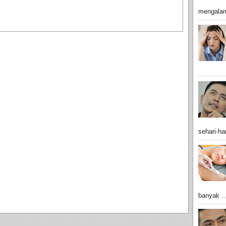
mengalam
sehari-har
banyak ..