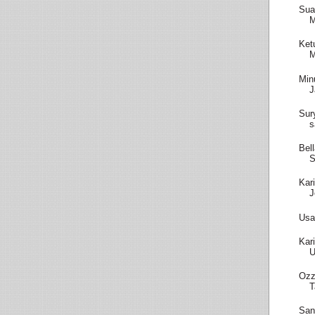
Sua
M
Ket
M
Min
J
Sur
s
Bel
S
Kar
J
Usa
Kar
U
Ozz
T
San