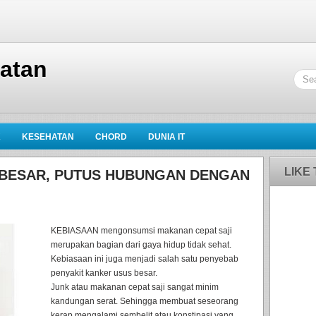
hatan
K
KESEHATAN
CHORD
DUNIA IT
LIKE
 BESAR, PUTUS HUBUNGAN DENGAN
KEBIASAAN mengonsumsi makanan cepat saji
merupakan bagian dari gaya hidup tidak sehat.
Kebiasaan ini juga menjadi salah satu penyebab
penyakit kanker usus besar.
Junk atau makanan cepat saji sangat minim
kandungan serat. Sehingga membuat seseorang
kerap mengalami sembelit atau konstipasi yang