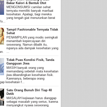
Bakar Kalori & Bentuk Otot
MENGONSUMSI camilan sehat
ternyata memiliki banyak manfaat
kesehatan. Apalagi, bagi mereka
yang tengah giat menurunkan berat
o...
Tampil Fashionable Ternyata Tidak
Sehat
PENAMPILAN yang modis seringkali
menambah kepercayaan diri
seseorang. Namun dibalik itu,
rupanya ada dampak kesehatan yang
an. ...
Tidak Puas Kondisi Fisik, Tanda
Gangguan Jiwa
MASIH banyak orang yang
memandang sebelah mata kesehatan
jiwa dibandingkan kesehatan fisik.
Karenanya, beberapa orang
ap kesehatan f...
Satu Orang Bunuh Diri Tiap 40
Detik
MASALAH kejiwaan harus dianggap
sebagai masalah yang serius, karena
menyangkut nyawa seseorang.