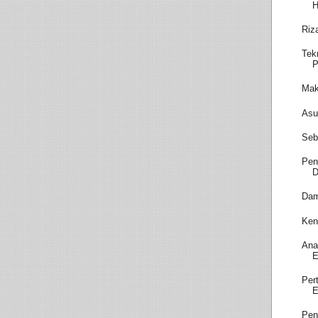
H
Riz
Tek
P
Mak
Asu
Seb
Pen
D
Dam
Ken
Ana
E
Per
E
Pen