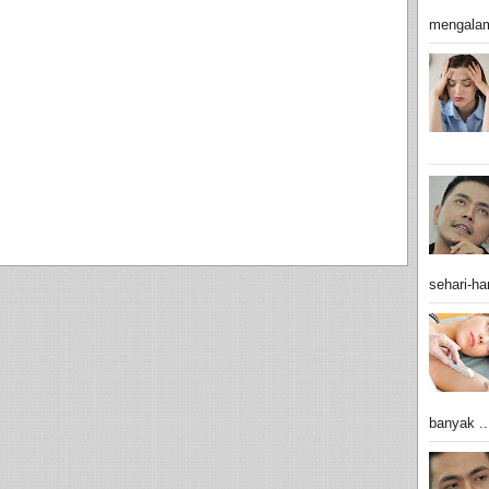
mengalam
sehari-har
banyak ..