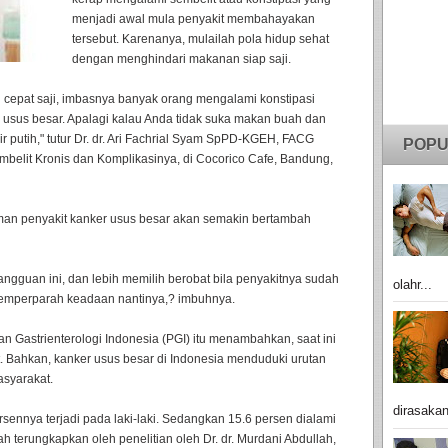
menjadi awal mula penyakit membahayakan
tersebut. Karenanya, mulailah pola hidup sehat
dengan menghindari makanan siap saji.
cepat saji, imbasnya banyak orang mengalami konstipasi
usus besar. Apalagi kalau Anda tidak suka makan buah dan
 putih," tutur Dr. dr. Ari Fachrial Syam SpPD-KGEH, FACG
POPU
elit Kronis dan Komplikasinya, di Cocorico Cafe, Bandung,
caman penyakit kanker usus besar akan semakin bertambah
guan ini, dan lebih memilih berobat bila penyakitnya sudah
olahr...
 memperparah keadaan nantinya,? imbuhnya.
an Gastrienterologi Indonesia (PGI) itu menambahkan, saat ini
t. Bahkan, kanker usus besar di Indonesia menduduki urutan
asyarakat.
dirasakan
ersennya terjadi pada laki-laki. Sedangkan 15.6 persen dialami
dah terungkapkan oleh penelitian oleh Dr. dr. Murdani Abdullah,