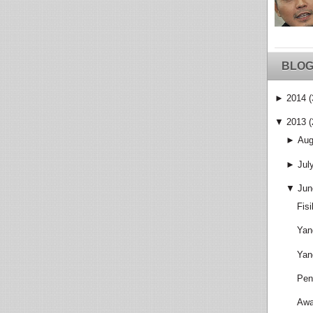
BLOG
►
2014
(
▼
2013
(
►
Aug
►
Jul
▼
Jun
Fis
Yan
Yan
Pen
Awa