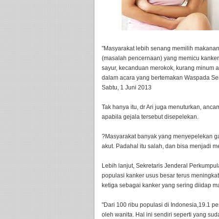
"Masyarakat lebih senang memilih makanan 
(masalah pencernaan) yang memicu kanker 
sayur, kecanduan merokok, kurang minum air
dalam acara yang bertemakan Waspada Semb
Sabtu, 1 Juni 2013
Tak hanya itu, dr Ari juga menuturkan, an
apabila gejala tersebut disepelekan.
?Masyarakat banyak yang menyepelekan gang
akut. Padahal itu salah, dan bisa menjadi
Lebih lanjut, Sekretaris Jenderal Perkumpul
populasi kanker usus besar terus meningka
ketiga sebagai kanker yang sering diidap m
"Dari 100 ribu populasi di Indonesia,19.1 p
oleh wanita. Hal ini sendiri seperti yang su