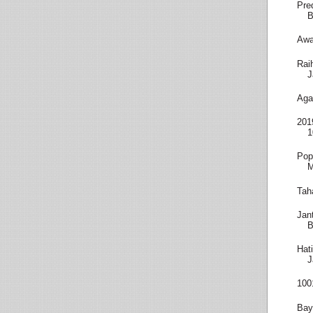
Pre
B
Awa
Rai
J
Aga
201
1
Pop
M
Tah
Jan
B
Hat
J
100
Bay