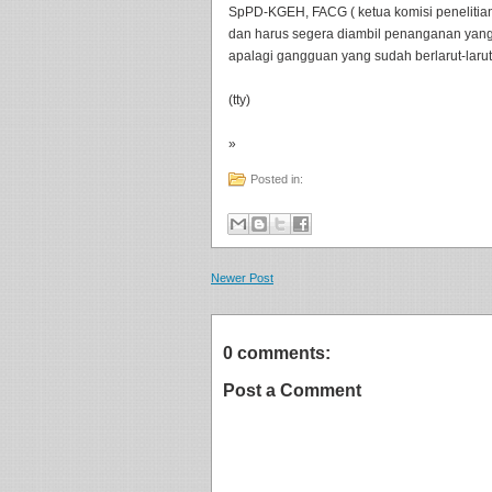
SpPD-KGEH, FACG ( ketua komisi penelitia
dan harus segera diambil penanganan yang
apalagi gangguan yang sudah berlarut-larut,"
(tty)
»
Posted in:
Newer Post
0 comments:
Post a Comment