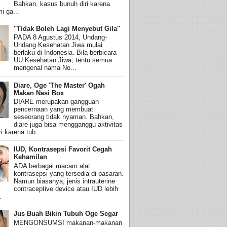
Bahkan, kasus bunuh diri karena
i ga...
''Tidak Boleh Lagi Menyebut Gila''
PADA 8 Agustus 2014, Undang-
Undang Kesehatan Jiwa mulai
berlaku di Indonesia. Bila berbicara
UU Kesehatan Jiwa, tentu semua
mengenal nama No...
Diare, Oge 'The Master' Ogah
Makan Nasi Box
DIARE merupakan gangguan
pencernaan yang membuat
seseorang tidak nyaman. Bahkan,
diare juga bisa mengganggu aktivitas
i karena tub...
IUD, Kontrasepsi Favorit Cegah
Kehamilan
ADA berbagai macam alat
kontrasepsi yang tersedia di pasaran.
Namun biasanya, jenis intrauterine
contraceptive device atau IUD lebih
.
Jus Buah Bikin Tubuh Oge Segar
MENGONSUMSI makanan-makanan