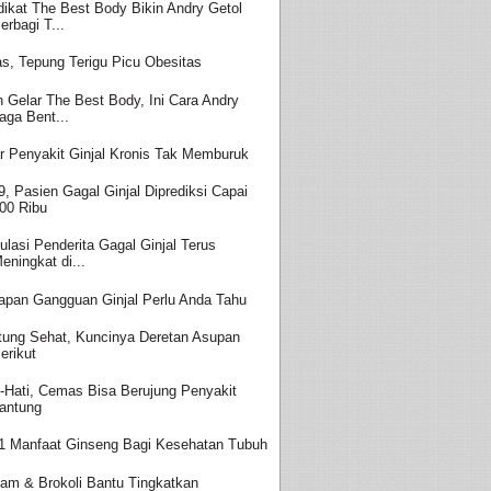
dikat The Best Body Bikin Andry Getol
erbagi T...
s, Tepung Terigu Picu Obesitas
h Gelar The Best Body, Ini Cara Andry
aga Bent...
r Penyakit Ginjal Kronis Tak Memburuk
9, Pasien Gagal Ginjal Diprediksi Capai
00 Ribu
ulasi Penderita Gagal Ginjal Terus
eningkat di...
apan Gangguan Ginjal Perlu Anda Tahu
tung Sehat, Kuncinya Deretan Asupan
erikut
i-Hati, Cemas Bisa Berujung Penyakit
antung
1 Manfaat Ginseng Bagi Kesehatan Tubuh
am & Brokoli Bantu Tingkatkan