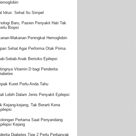
emoglobin
al Idrus: Sehat Itu Simpel
nologi Baru, Pasien Penyakit Hati Tak
erlu Biopsi
anan-Makanan Peningkat Hemoglobin
pan Sehat Agar Performa Otak Prima
ab-Sebab Anak Berisiko Epilepsi
tingnya Vitamin D bagi Penderita
iabetes
pak Kuret Perlu Anda Tahu
ali Lebih Dalam Jenis Penyakit Epilepsi
k Kejang-kejang, Tak Berarti Kena
pilepsi
tolongan Pertama Saat Penyandang
pilepsi Kejang
derita Diabetes Tipe 2 Perlu Perbanyak