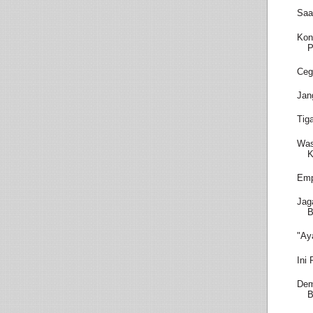
Saa
Kon
P
Ceg
Jan
Tig
Was
K
Emp
Jag
B
"Ay
Ini
Dem
B