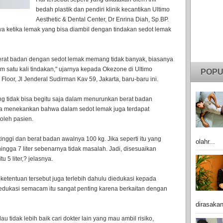
bedah plastik dan pendiri klinik kecantikan Ultimo
Aesthetic & Dental Center, Dr Enrina Diah, Sp.BP.
 ketika lemak yang bisa diambil dengan tindakan sedot lemak
erat badan dengan sedot lemak memang tidak banyak, biasanya
alam satu kali tindakan," ujarnya kepada Okezone di Ultimo
POPU
 Floor, Jl Jenderal Sudirman Kav 59, Jakarta, baru-baru ini.
ng tidak bisa begitu saja dalam menurunkan berat badan
ina menekankan bahwa dalam sedot lemak juga terdapat
oleh pasien.
inggi dan berat badan awalnya 100 kg. Jika seperti itu yang
olahr...
ingga 7 liter sebenarnya tidak masalah. Jadi, disesuaikan
u 5 liter,? jelasnya.
-ketentuan tersebut juga terlebih dahulu diedukasi kepada
edukasi semacam itu sangat penting karena berkaitan dengan
dirasakan
u tidak lebih baik cari dokter lain yang mau ambil risiko,