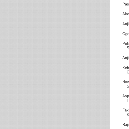
Pas
Ala
Anj
Oge
Pel
S
Anj
Keb
Nov
S
Asp
T
Fak
K
Raj