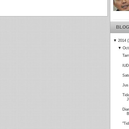
BLOG
▼
2014
(
▼
Oct
Tam
IUD
Sat
Jus
Tid
J
Dia
''T