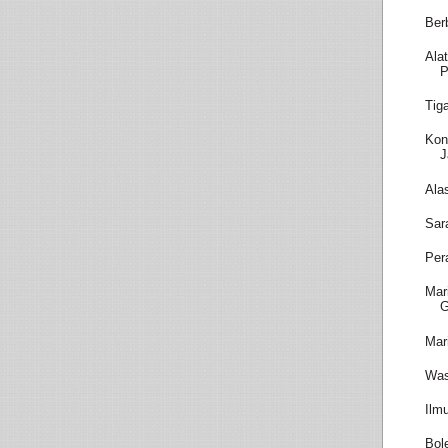
Ber
Ala
P
Tig
Kon
J
Ala
Sar
Per
Mar
Mar
Was
Ilm
Bol