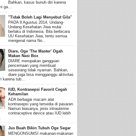
Bahkan, kasus bunuh diri karena
i ga...
''Tidak Boleh Lagi Menyebut Gila''
PADA 8 Agustus 2014, Undang-
Undang Kesehatan Jiwa mulai
berlaku di Indonesia. Bila berbicara
UU Kesehatan Jiwa, tentu semua
mengenal nama No...
Diare, Oge 'The Master' Ogah
Makan Nasi Box
DIARE merupakan gangguan
pencernaan yang membuat
seseorang tidak nyaman. Bahkan,
diare juga bisa mengganggu aktivitas
i karena tub...
IUD, Kontrasepsi Favorit Cegah
Kehamilan
ADA berbagai macam alat
kontrasepsi yang tersedia di pasaran.
Namun biasanya, jenis intrauterine
contraceptive device atau IUD lebih
.
Jus Buah Bikin Tubuh Oge Segar
MENGONSUMSI makanan-makanan