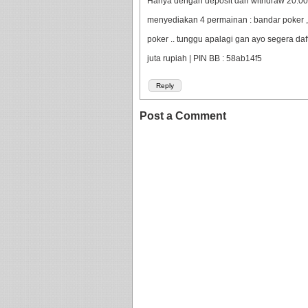
Hanya dengan deposit dan withdraw 20.000 
menyediakan 4 permainan : bandar poker ,
poker .. tunggu apalagi gan ayo segera da
juta rupiah | PIN BB : 58ab14f5
Reply
Post a Comment