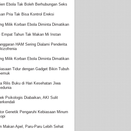
ien Ebola Tak Boleh Berhubungan Seks
san Pria Tak Bisa Kontrol Ereksi
ing Milik Korban Ebola Diminta Dimatikan
 Empat Tahun Tak Makan Mi Instan
anggaran HAM Sering Dialami Penderita
kizofrenia
ing Milik Korban Ebola Diminta Dimatikan
iasaan Tidur dengan Gadget Bikin Tubuh
Gemuk
a Rilis Buku di Hari Kesehatan Jiwa
edunia
ek Psikologis Diabaikan, AKI Sulit
erkendali
tor Genetik Pengaruhi Kebiasaan Minum
opi
in Makan Apel, Paru-Paru Lebih Sehat