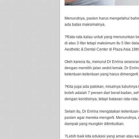
Menurutnya, pasien harus mengetahui bahwa
ada batas maksimalnya.
?Rata-rata kalau untuk yang menurunkan b
di atas 3 liter tetapi maksimum itu 5 liter d
Aesthetic & Dental Center di Plaza Asia 18th
Oleh karena itu, menurut Dr Enrina seseora
dengan memilih jalan sedot lemak. Dr Enr
ketentuan-ketentuan yang harus dimengerti 
?Kita juga ada patokan, misalnya tubuhnya t
boleh adalah 7 persen dari berat badan, seh
dengan kondisinya, tetapi batasan rata-rata it
Selain itu, Dr Enrina mengatakan ketentuan
pasien agar mereka mengerti. Menurutnya, 
dampak yang mungkin ditimbulkan.
?Lebih baik kita edukasi yang aman atau kala