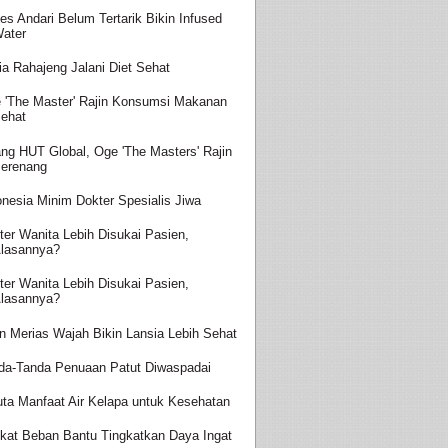
es Andari Belum Tertarik Bikin Infused
ater
ia Rahajeng Jalani Diet Sehat
 'The Master' Rajin Konsumsi Makanan
ehat
ang HUT Global, Oge 'The Masters' Rajin
erenang
onesia Minim Dokter Spesialis Jiwa
ter Wanita Lebih Disukai Pasien,
lasannya?
ter Wanita Lebih Disukai Pasien,
lasannya?
in Merias Wajah Bikin Lansia Lebih Sehat
da-Tanda Penuaan Patut Diwaspadai
uta Manfaat Air Kelapa untuk Kesehatan
kat Beban Bantu Tingkatkan Daya Ingat