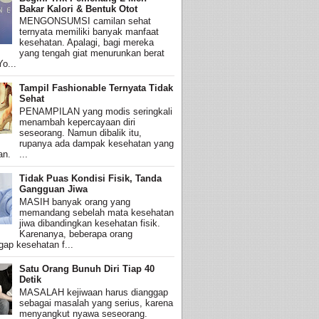
Bakar Kalori & Bentuk Otot
MENGONSUMSI camilan sehat
ternyata memiliki banyak manfaat
kesehatan. Apalagi, bagi mereka
yang tengah giat menurunkan berat
o...
Tampil Fashionable Ternyata Tidak
Sehat
PENAMPILAN yang modis seringkali
menambah kepercayaan diri
seseorang. Namun dibalik itu,
rupanya ada dampak kesehatan yang
an. ...
Tidak Puas Kondisi Fisik, Tanda
Gangguan Jiwa
MASIH banyak orang yang
memandang sebelah mata kesehatan
jiwa dibandingkan kesehatan fisik.
Karenanya, beberapa orang
ap kesehatan f...
Satu Orang Bunuh Diri Tiap 40
Detik
MASALAH kejiwaan harus dianggap
sebagai masalah yang serius, karena
menyangkut nyawa seseorang.