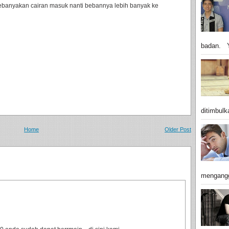
 Kebanyakan cairan masuk nanti bebannya lebih banyak ke
badan. Y
ditimbulk
Home
Older Post
mengangg