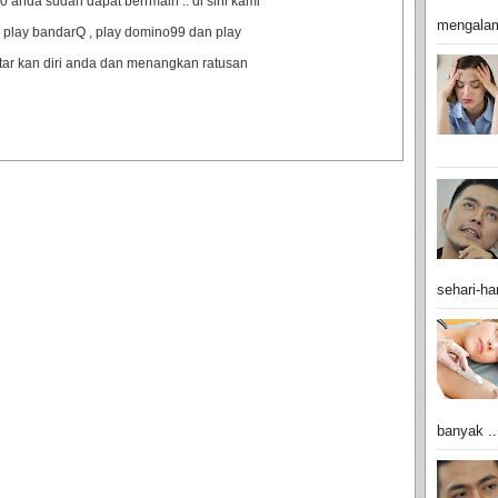
anda sudah dapat berrmain .. di sini kami
mengalam
 play bandarQ , play domino99 dan play
ftar kan diri anda dan menangkan ratusan
sehari-har
banyak ..