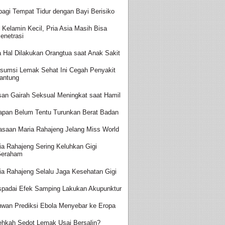
bagi Tempat Tidur dengan Bayi Berisiko
t Kelamin Kecil, Pria Asia Masih Bisa
enetrasi
a Hal Dilakukan Orangtua saat Anak Sakit
sumsi Lemak Sehat Ini Cegah Penyakit
antung
san Gairah Seksual Meningkat saat Hamil
apan Belum Tentu Turunkan Berat Badan
asaan Maria Rahajeng Jelang Miss World
ia Rahajeng Sering Keluhkan Gigi
Geraham
ia Rahajeng Selalu Jaga Kesehatan Gigi
padai Efek Samping Lakukan Akupunktur
uwan Prediksi Ebola Menyebar ke Eropa
ehkah Sedot Lemak Usai Bersalin?