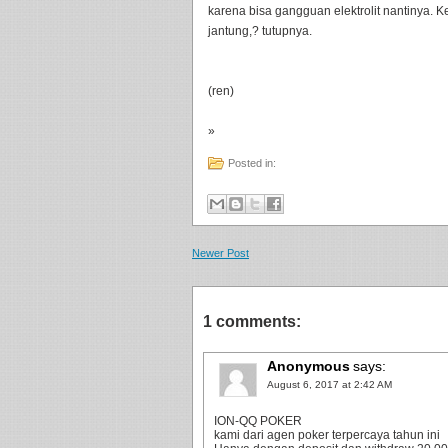
karena bisa gangguan elektrolit nantinya.
jantung,? tutupnya.
(ren)
»
Posted in:
Newer Post
1 comments:
Anonymous
says:
August 6, 2017 at 2:42 AM
ION-QQ POKER
kami dari agen poker terpercaya tahun ini