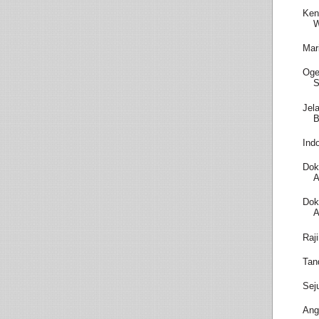
Ken
W
Mar
Oge
S
Jel
B
Ind
Dok
A
Dok
A
Raj
Tan
Sej
Ang