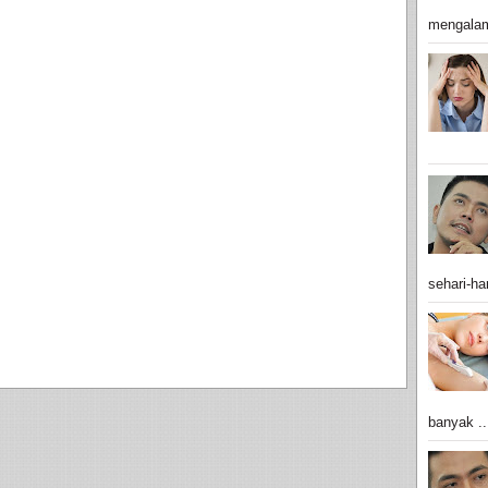
mengalam
sehari-har
banyak ..