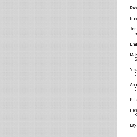
Rah
Bah
Jan
S
Emp
Mak
S
Vin
J
Ana
J
Pil
Pen
K
Lay