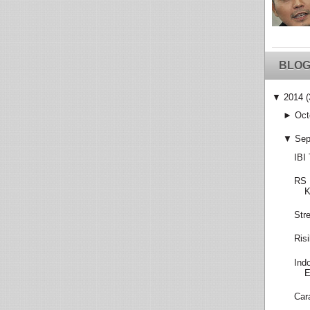
BLOG
▼
2014
(
►
Oct
▼
Sep
IBI
RS 
K
Str
Ris
Ind
E
Car