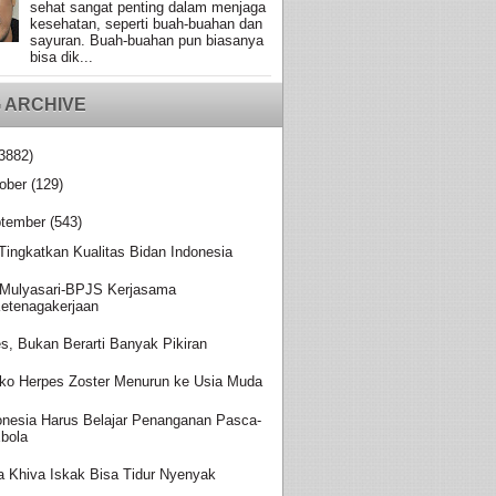
sehat sangat penting dalam menjaga
kesehatan, seperti buah-buahan dan
sayuran. Buah-buahan pun biasanya
bisa dik...
 ARCHIVE
3882)
ober
(129)
tember
(543)
 Tingkatkan Kualitas Bidan Indonesia
Mulyasari-BPJS Kerjasama
etenagakerjaan
es, Bukan Berarti Banyak Pikiran
iko Herpes Zoster Menurun ke Usia Muda
onesia Harus Belajar Penanganan Pasca-
bola
a Khiva Iskak Bisa Tidur Nyenyak