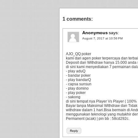
1 comments:
Anonymous
says:
August 7, 2017 at 10:56 PM
AJO_QQ poker
kami dari agen poker terpercaya dan terbaik
Deposit dan Withdraw hanya 15.000 anda 
di sini kami menyediakan 7 permainan dala
- play aduQ
- bandar poker
- play bandarQ
- capsa sunsun
- play domino
- play poker
- sakong
di sini tempat nya Player Vs Player ( 10
Bayar tanpa Maksimal Withdraw dan Tidak
withdraw dalam 1 hari.Bisa bermain di An
menggunakan teknologi yang mutakhir d
Permanent (acak) | pin bb : 58cd292c.
Reply