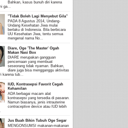
Bahkan, kasus bunuh diri karena
i ga...
''Tidak Boleh Lagi Menyebut Gila''
PADA 8 Agustus 2014, Undang-
Undang Kesehatan Jiwa mulai
berlaku di Indonesia. Bila berbicara
UU Kesehatan Jiwa, tentu semua
mengenal nama No...
Diare, Oge 'The Master' Ogah
Makan Nasi Box
DIARE merupakan gangguan
pencernaan yang membuat
seseorang tidak nyaman. Bahkan,
diare juga bisa mengganggu aktivitas
i karena tub...
IUD, Kontrasepsi Favorit Cegah
Kehamilan
ADA berbagai macam alat
kontrasepsi yang tersedia di pasaran.
Namun biasanya, jenis intrauterine
contraceptive device atau IUD lebih
.
Jus Buah Bikin Tubuh Oge Segar
MENGONSUMSI makanan-makanan