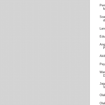
Pem
M
Soa
d
Lan
Edu
Ang
P
Aki
Pey
Wam
D
Jag
V
Ola
Ola