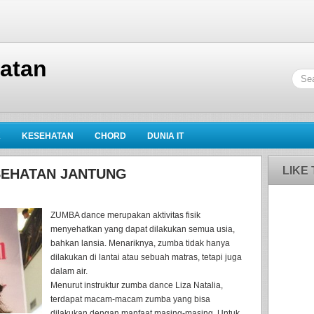
hatan
K
KESEHATAN
CHORD
DUNIA IT
LIKE
ESEHATAN JANTUNG
ZUMBA dance merupakan aktivitas fisik
menyehatkan yang dapat dilakukan semua usia,
bahkan lansia. Menariknya, zumba tidak hanya
dilakukan di lantai atau sebuah matras, tetapi juga
dalam air.
Menurut instruktur zumba dance Liza Natalia,
terdapat macam-macam zumba yang bisa
dilakukan dengan manfaat masing-masing. Untuk