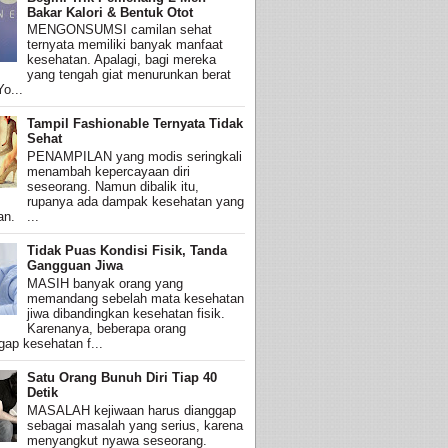
Bakar Kalori & Bentuk Otot
MENGONSUMSI camilan sehat
ternyata memiliki banyak manfaat
kesehatan. Apalagi, bagi mereka
yang tengah giat menurunkan berat
o...
Tampil Fashionable Ternyata Tidak
Sehat
PENAMPILAN yang modis seringkali
menambah kepercayaan diri
seseorang. Namun dibalik itu,
rupanya ada dampak kesehatan yang
an. ...
Tidak Puas Kondisi Fisik, Tanda
Gangguan Jiwa
MASIH banyak orang yang
memandang sebelah mata kesehatan
jiwa dibandingkan kesehatan fisik.
Karenanya, beberapa orang
ap kesehatan f...
Satu Orang Bunuh Diri Tiap 40
Detik
MASALAH kejiwaan harus dianggap
sebagai masalah yang serius, karena
menyangkut nyawa seseorang.