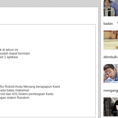
badan. Y
 di tahun ini
sudah dapat bermain
ditimbulk
m 1 aplikasi
0% No Robot) Anda Menang berapapun Kami
mengangg
 ada batas maksimal
droid dan IOS,Sistem pembagian Kartu
engan sistem Random