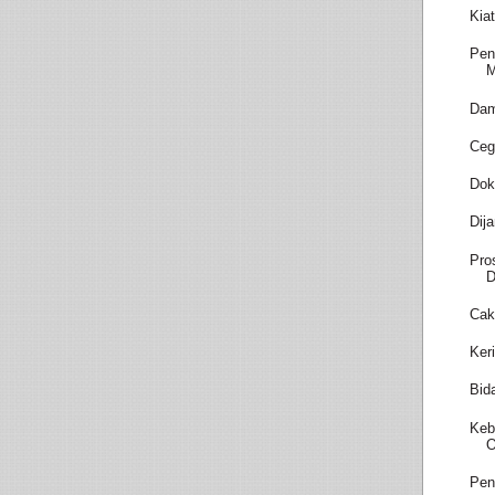
Kia
Pen
M
Dam
Ceg
Dok
Dij
Pro
D
Cak
Ker
Bid
Keb
O
Pen