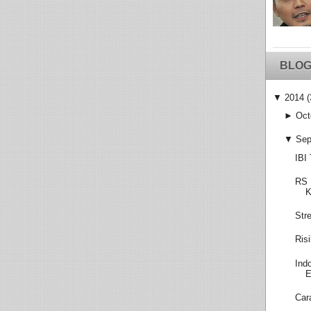
BLOG
▼
2014
(
►
Oct
▼
Sep
IBI
RS 
K
Str
Ris
Ind
E
Car