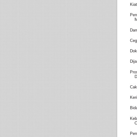
Kia
Pen
M
Dam
Ceg
Dok
Dij
Pro
D
Cak
Ker
Bid
Keb
O
Pen