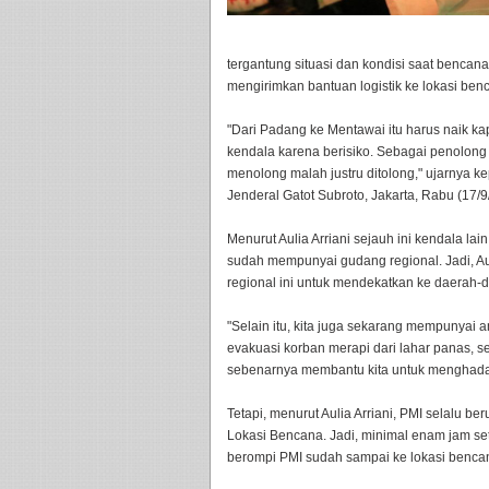
tergantung situasi dan kondisi saat bencan
mengirimkan bantuan logistik ke lokasi be
"Dari Padang ke Mentawai itu harus naik kapa
kendala karena berisiko. Sebagai penolong k
menolong malah justru ditolong," ujarnya k
Jenderal Gatot Subroto, Jakarta, Rabu (17/9
Menurut Aulia Arriani sejauh ini kendala la
sudah mempunyai gudang regional. Jadi, A
regional ini untuk mendekatkan ke daerah
"Selain itu, kita juga sekarang mempunyai 
evakuasi korban merapi dari lahar panas, se
sebenarnya membantu kita untuk menghadap
Tetapi, menurut Aulia Arriani, PMI selalu 
Lokasi Bencana. Jadi, minimal enam jam se
berompi PMI sudah sampai ke lokasi benca