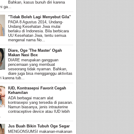
Bahkan, kasus bunuh diri karena
i ga...
''Tidak Boleh Lagi Menyebut Gila''
PADA 8 Agustus 2014, Undang-
Undang Kesehatan Jiwa mulai
berlaku di Indonesia. Bila berbicara
UU Kesehatan Jiwa, tentu semua
mengenal nama No...
Diare, Oge 'The Master' Ogah
Makan Nasi Box
DIARE merupakan gangguan
pencernaan yang membuat
seseorang tidak nyaman. Bahkan,
diare juga bisa mengganggu aktivitas
i karena tub...
IUD, Kontrasepsi Favorit Cegah
Kehamilan
ADA berbagai macam alat
kontrasepsi yang tersedia di pasaran.
Namun biasanya, jenis intrauterine
contraceptive device atau IUD lebih
.
Jus Buah Bikin Tubuh Oge Segar
MENGONSUMSI makanan-makanan