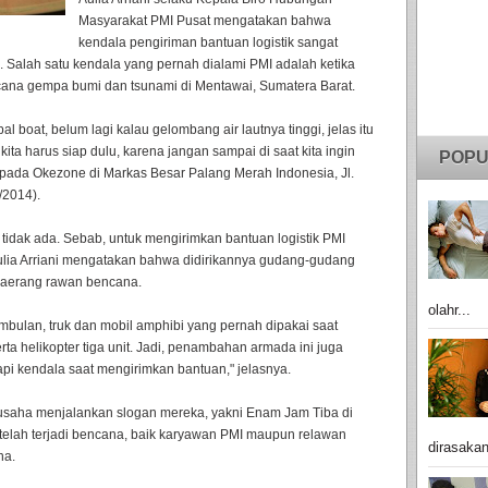
Masyarakat PMI Pusat mengatakan bahwa
kendala pengiriman bantuan logistik sangat
a. Salah satu kendala yang pernah dialami PMI adalah ketika
ncana gempa bumi dan tsunami di Mentawai, Sumatera Barat.
l boat, belum lagi kalau gelombang air lautnya tinggi, jelas itu
ita harus siap dulu, karena jangan sampai di saat kita ingin
POPU
epada Okezone di Markas Besar Palang Merah Indonesia, Jl.
/2014).
in tidak ada. Sebab, untuk mengirimkan bantuan logistik PMI
ulia Arriani mengatakan bahwa didirikannya gudang-gudang
-daerang rawan bencana.
olahr...
ambulan, truk dan mobil amphibi yang pernah dipakai saat
rta helikopter tiga unit. Jadi, penambahan armada ini juga
i kendala saat mengirimkan bantuan," jelasnya.
berusaha menjalankan slogan mereka, yakni Enam Jam Tiba di
telah terjadi bencana, baik karyawan PMI maupun relawan
dirasakan
na.