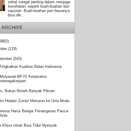
sehat sangat penting dalam menjaga
kesehatan, seperti buah-buahan dan
sayuran. Buah-buahan pun biasanya
bisa dik...
 ARCHIVE
3882)
ober
(129)
tember
(543)
 Tingkatkan Kualitas Bidan Indonesia
Mulyasari-BPJS Kerjasama
etenagakerjaan
es, Bukan Berarti Banyak Pikiran
iko Herpes Zoster Menurun ke Usia Muda
onesia Harus Belajar Penanganan Pasca-
bola
a Khiva Iskak Bisa Tidur Nyenyak