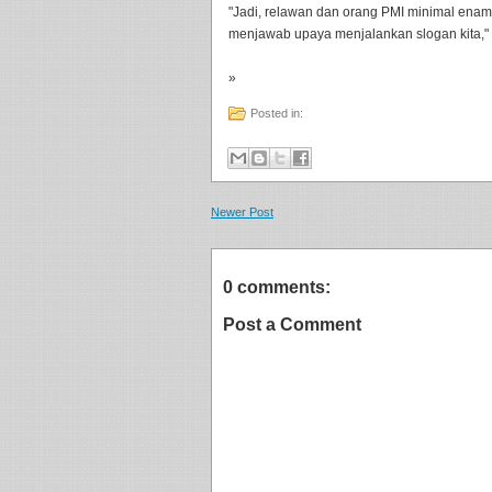
"Jadi, relawan dan orang PMI minimal enam 
menjawab upaya menjalankan slogan kita," t
»
Posted in:
Newer Post
0 comments:
Post a Comment