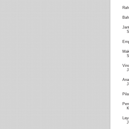
Rah
Bah
Jan
S
Emp
Mak
S
Vin
J
Ana
J
Pil
Pen
K
Lay