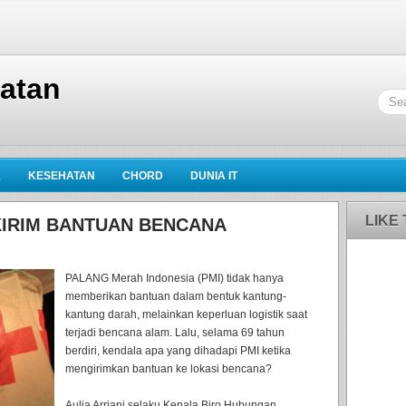
hatan
K
KESEHATAN
CHORD
DUNIA IT
LIKE
KIRIM BANTUAN BENCANA
PALANG Merah Indonesia (PMI) tidak hanya
memberikan bantuan dalam bentuk kantung-
kantung darah, melainkan keperluan logistik saat
terjadi bencana alam. Lalu, selama 69 tahun
berdiri, kendala apa yang dihadapi PMI ketika
mengirimkan bantuan ke lokasi bencana?
Aulia Arriani selaku Kepala Biro Hubungan