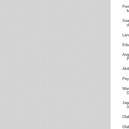
Pem
M
Soa
d
Lan
Edu
Ang
P
Aki
Pey
Wam
D
Jag
V
Ola
Ola