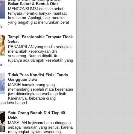
Bakar Kalori & Bentuk Otot
MENGONSUMSI camilan sehat
ternyata memiliki banyak manfaat
kesehatan. Apalagi, bagi mereka
yang tengah giat menurunkan berat
o...
Tampil Fashionable Ternyata Tidak
Sehat
PENAMPILAN yang modis seringkali
menambah kepercayaan diri
seseorang. Namun dibalik itu,
rupanya ada dampak kesehatan yang
an. ...
Tidak Puas Kondisi Fisik, Tanda
Gangguan Jiwa
MASIH banyak orang yang
memandang sebelah mata kesehatan
jiwa dibandingkan kesehatan fisik.
Karenanya, beberapa orang
ap kesehatan f...
Satu Orang Bunuh Diri Tiap 40
Detik
MASALAH kejiwaan harus dianggap
sebagai masalah yang serius, karena
menyangkut nyawa seseorang.