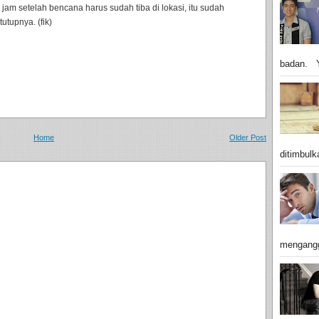
jam setelah bencana harus sudah tiba di lokasi, itu sudah
utupnya. (fik)
badan. Y
Home
Older Post
ditimbulk
mengangg