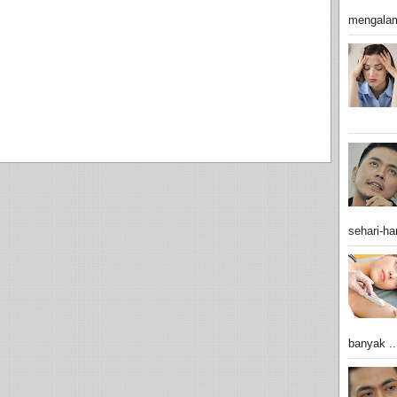
mengalam
sehari-har
banyak ..