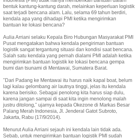
Indonesia (PMI) tidak hanya memberikan bantuan dalam
bentuk kantung-kantung darah, melainkan keperluan logistik
saat terjadi bencana alam. Lalu, selama 69 tahun berdiri,
kendala apa yang dihadapi PMI ketika mengirimkan
bantuan ke lokasi bencana?
Aulia Arriani selaku Kepala Biro Hubungan Masyarakat PMI
Pusat mengatakan bahwa kendala pengiriman bantuan
logistik sangat tergantung situasi dan kondisi saat bencana.
Salah satu kendala yang pernah dialami PMI adalah ketika
mengirimkan bantuan logistik ke lokasi bencana gempa
bumi dan tsunami di Mentawai, Sumatera Barat.
"Dari Padang ke Mentawai itu harus naik kapal boat, belum
lagi kalau gelombang air lautnya tinggi, jelas itu kendala
karena berisiko. Sebagai penolong kita harus siap dulu,
karena jangan sampai di saat kita ingin menolong malah
justru ditolong," ujarnya kepada Okezone di Markas Besar
Palang Merah Indonesia, Jl. Jenderal Gatot Subroto,
Jakarta, Rabu (17/9/2014).
Menurut Aulia Arriani sejauh ini kendala lain tidak ada.
Sebab, untuk mengirimkan bantuan logistik PMI sudah