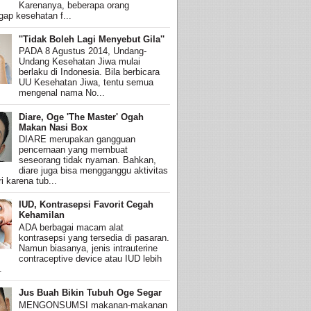
Karenanya, beberapa orang
ap kesehatan f...
''Tidak Boleh Lagi Menyebut Gila''
PADA 8 Agustus 2014, Undang-
Undang Kesehatan Jiwa mulai
berlaku di Indonesia. Bila berbicara
UU Kesehatan Jiwa, tentu semua
mengenal nama No...
Diare, Oge 'The Master' Ogah
Makan Nasi Box
DIARE merupakan gangguan
pencernaan yang membuat
seseorang tidak nyaman. Bahkan,
diare juga bisa mengganggu aktivitas
i karena tub...
IUD, Kontrasepsi Favorit Cegah
Kehamilan
ADA berbagai macam alat
kontrasepsi yang tersedia di pasaran.
Namun biasanya, jenis intrauterine
contraceptive device atau IUD lebih
.
Jus Buah Bikin Tubuh Oge Segar
MENGONSUMSI makanan-makanan