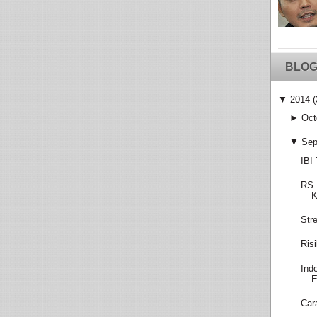
BLOG
▼
2014
(
►
Oct
▼
Sep
IBI
RS 
K
Str
Ris
Ind
E
Car