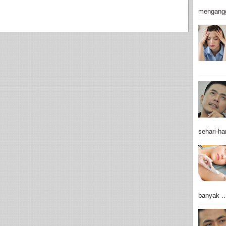
mengangg
sehari-har
banyak ..