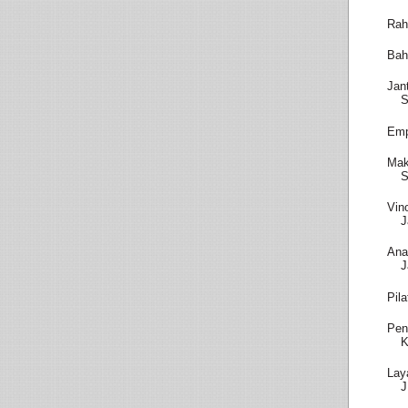
Rah
Bah
Jan
S
Emp
Mak
S
Vin
J
Ana
J
Pil
Pen
K
Lay