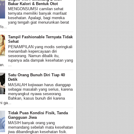
Bakar Kalori & Bentuk Otot
MENGONSUMSI camilan sehat
ternyata memiliki banyak manfaat
kesehatan. Apalagi, bagi mereka
yang tengah giat menurunkan berat
o...
Tampil Fashionable Ternyata Tidak
Sehat
PENAMPILAN yang modis seringkali
menambah kepercayaan diri
seseorang. Namun dibalik itu,
rupanya ada dampak kesehatan yang
an. ...
Satu Orang Bunuh Diri Tiap 40
Detik
MASALAH kejiwaan harus dianggap
sebagai masalah yang serius, karena
menyangkut nyawa seseorang.
Bahkan, kasus bunuh diri karena
i ga...
Tidak Puas Kondisi Fisik, Tanda
Gangguan Jiwa
MASIH banyak orang yang
memandang sebelah mata kesehatan
jiwa dibandingkan kesehatan fisik.