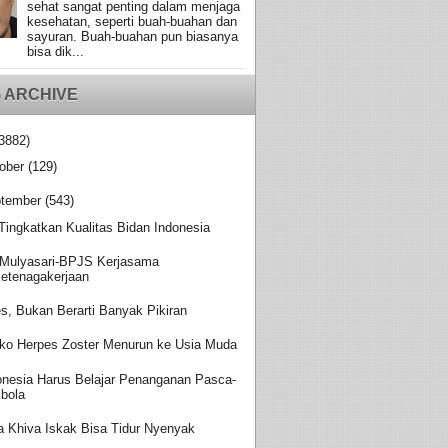
sehat sangat penting dalam menjaga
kesehatan, seperti buah-buahan dan
sayuran. Buah-buahan pun biasanya
bisa dik...
 ARCHIVE
3882)
ober
(129)
tember
(543)
 Tingkatkan Kualitas Bidan Indonesia
Mulyasari-BPJS Kerjasama
etenagakerjaan
es, Bukan Berarti Banyak Pikiran
iko Herpes Zoster Menurun ke Usia Muda
onesia Harus Belajar Penanganan Pasca-
bola
a Khiva Iskak Bisa Tidur Nyenyak