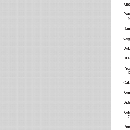
Kia
Pen
M
Dam
Ceg
Dok
Dij
Pro
D
Cak
Ker
Bid
Keb
O
Pen