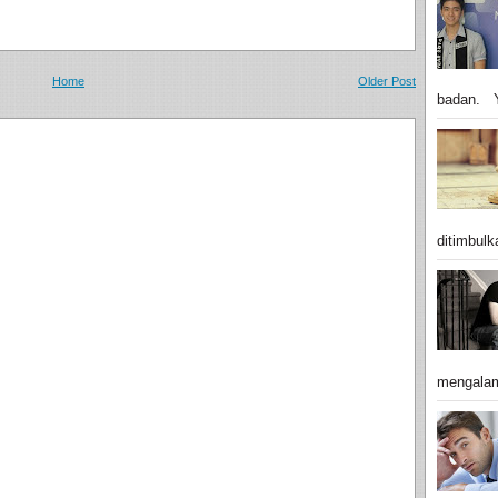
Home
Older Post
badan. Y
ditimbulk
mengalam