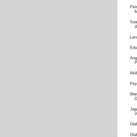
Pem
M
Soa
d
Lan
Edu
Ang
P
Aki
Pey
Wam
D
Jag
V
Ola
Ola