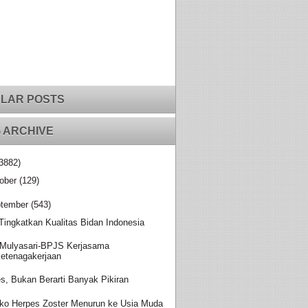
LAR POSTS
 ARCHIVE
3882)
ober
(129)
tember
(543)
 Tingkatkan Kualitas Bidan Indonesia
Mulyasari-BPJS Kerjasama
etenagakerjaan
es, Bukan Berarti Banyak Pikiran
iko Herpes Zoster Menurun ke Usia Muda