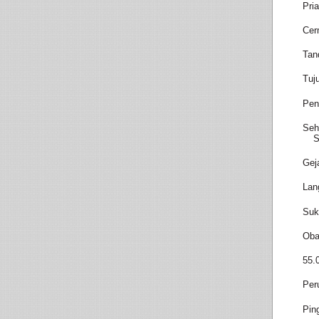
Pri
Cer
Tan
Tuj
Pen
Seh
S
Gej
Lan
Suk
Oba
55.
Per
Pin