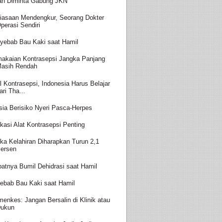
an Diminta Gabung JKN
iasaan Mendengkur, Seorang Dokter
perasi Sendiri
yebab Bau Kaki saat Hamil
akaian Kontrasepsi Jangka Panjang
asih Rendah
l Kontrasepsi, Indonesia Harus Belajar
ari Tha...
sia Berisiko Nyeri Pasca-Herpes
kasi Alat Kontrasepsi Penting
ka Kelahiran Diharapkan Turun 2,1
ersen
batnya Bumil Dehidrasi saat Hamil
ebab Bau Kaki saat Hamil
enkes: Jangan Bersalin di Klinik atau
ukun