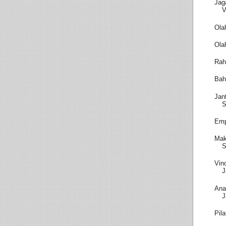
Jag
V
Ola
Ola
Rah
Bah
Jan
S
Emp
Mak
S
Vin
J
Ana
J
Pil