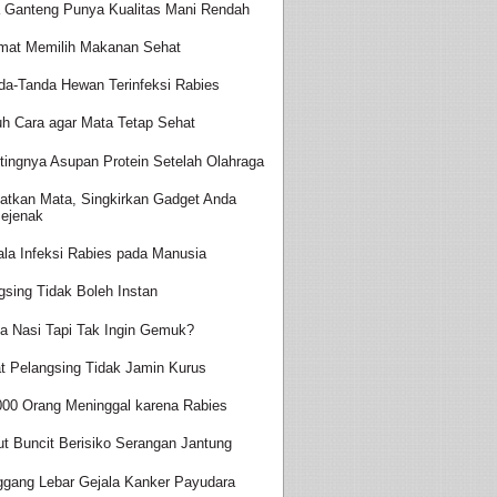
a Ganteng Punya Kualitas Mani Rendah
mat Memilih Makanan Sehat
da-Tanda Hewan Terinfeksi Rabies
uh Cara agar Mata Tetap Sehat
tingnya Asupan Protein Setelah Olahraga
atkan Mata, Singkirkan Gadget Anda
ejenak
ala Infeksi Rabies pada Manusia
gsing Tidak Boleh Instan
a Nasi Tapi Tak Ingin Gemuk?
t Pelangsing Tidak Jamin Kurus
000 Orang Meninggal karena Rabies
ut Buncit Berisiko Serangan Jantung
ggang Lebar Gejala Kanker Payudara