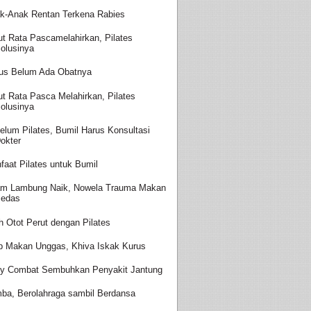
k-Anak Rentan Terkena Rabies
ut Rata Pascamelahirkan, Pilates
olusinya
us Belum Ada Obatnya
ut Rata Pasca Melahirkan, Pilates
olusinya
elum Pilates, Bumil Harus Konsultasi
okter
faat Pilates untuk Bumil
m Lambung Naik, Nowela Trauma Makan
edas
ih Otot Perut dengan Pilates
p Makan Unggas, Khiva Iskak Kurus
y Combat Sembuhkan Penyakit Jantung
ba, Berolahraga sambil Berdansa