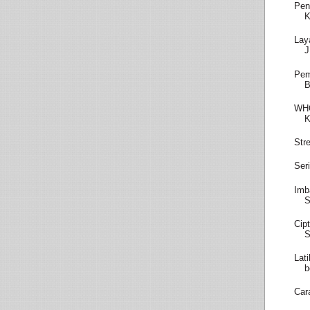
Pen
K
Lay
Pem
WHO
K
Str
Ser
Imb
S
Cip
S
Lat
b
Car