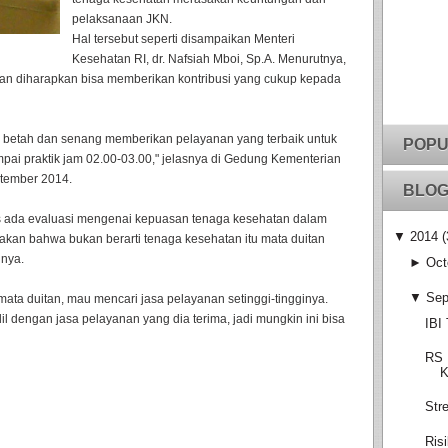
pelaksanaan JKN.
Hal tersebut seperti disampaikan Menteri
Kesehatan RI, dr. Nafsiah Mboi, Sp.A. Menurutnya,
nan diharapkan bisa memberikan kontribusi yang cukup kepada
 betah dan senang memberikan pelayanan yang terbaik untuk
POPU
pai praktik jam 02.00-03.00," jelasnya di Gedung Kementerian
ptember 2014.
BLOG
us ada evaluasi mengenai kepuasan tenaga kesehatan dalam
▼
2014
(
akan bahwa bukan berarti tenaga kesehatan itu mata duitan
inya.
►
Oct
▼
Sep
mata duitan, mau mencari jasa pelayanan setinggi-tingginya.
il dengan jasa pelayanan yang dia terima, jadi mungkin ini bisa
IBI
RS 
K
Str
Ris