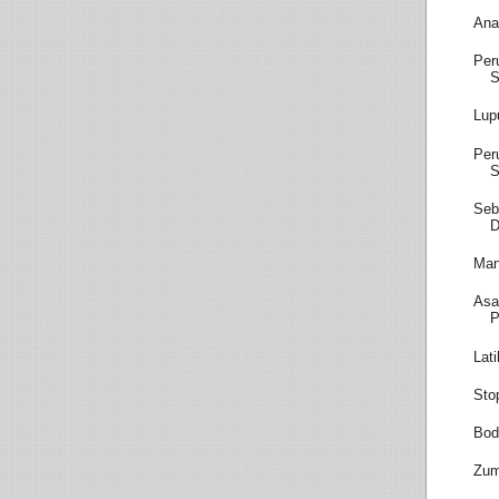
Ana
Per
S
Lup
Per
S
Seb
D
Man
Asa
P
Lat
Sto
Bod
Zum