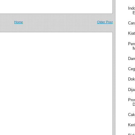
Ind
E
Home
Older Post
Car
Kia
Pen
M
Dam
Ceg
Dok
Dij
Pro
D
Cak
Ker