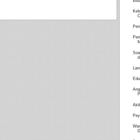
Bid
Keb
O
Pen
Pem
M
Soa
d
Lan
Edu
Ang
P
Aki
Pey
Wam
D